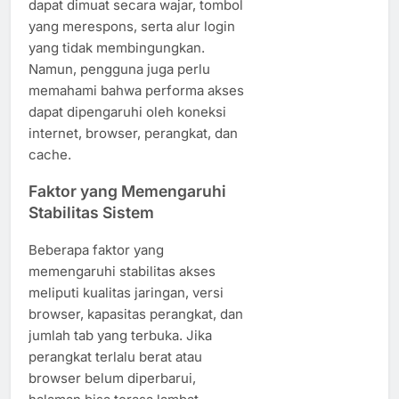
dapat dimuat secara wajar, tombol
yang merespons, serta alur login
yang tidak membingungkan.
Namun, pengguna juga perlu
memahami bahwa performa akses
dapat dipengaruhi oleh koneksi
internet, browser, perangkat, dan
cache.
Faktor yang Memengaruhi
Stabilitas Sistem
Beberapa faktor yang
memengaruhi stabilitas akses
meliputi kualitas jaringan, versi
browser, kapasitas perangkat, dan
jumlah tab yang terbuka. Jika
perangkat terlalu berat atau
browser belum diperbarui,