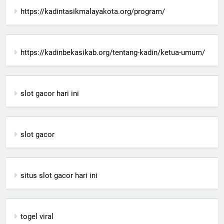
https://kadintasikmalayakota.org/program/
https://kadinbekasikab.org/tentang-kadin/ketua-umum/
slot gacor hari ini
slot gacor
situs slot gacor hari ini
togel viral