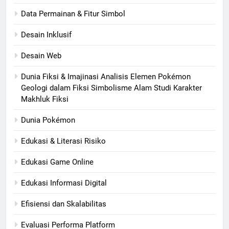
Data Permainan & Fitur Simbol
Desain Inklusif
Desain Web
Dunia Fiksi & Imajinasi Analisis Elemen Pokémon
Geologi dalam Fiksi Simbolisme Alam Studi Karakter
Makhluk Fiksi
Dunia Pokémon
Edukasi & Literasi Risiko
Edukasi Game Online
Edukasi Informasi Digital
Efisiensi dan Skalabilitas
Evaluasi Performa Platform