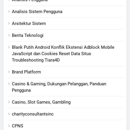
Analisis Sistem Pengguna
Arsitektur Sistem
Berita Teknologi
Blank Putih Android Konflik Ekstensi Adblock Mobile
JavaScript dan Cookies Reset Data Situs
Troubleshooting Tiara4D
Brand Platform
Casino & Gaming, Dukungan Pelanggan, Panduan
Pengguna
Casino, Slot Games, Gambling
charityconsultantsinc
CPNS