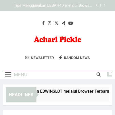
Skip
EDWINSLOT dengan Sistem Akses yang Stabil
to
dan Responsif
content
LEBAH4D dengan Sistem Akses yang Stabil dan
Responsif
Tips Menggunakan EDWINSLOT melalui Browser
Terbaru
Tips Menggunakan LEBAH4D melalui Browser
Terbaru
Achari Pickle
EDWINSLOT dengan Sistem Akses yang Stabil
Rasakan Kelezatan Acar Khas India Dari
dan Responsif
NEWSLETTER
RANDOM NEWS
Achari Pickle. Produk Autentik Dengan Rasa
LEBAH4D dengan Sistem Akses yang Stabil dan
Responsif
Yang Menggugah Selera.
MENU
ips Menggunakan EDWINSLOT melalui Browser Terbaru
HEADLINES
Weeks Ago