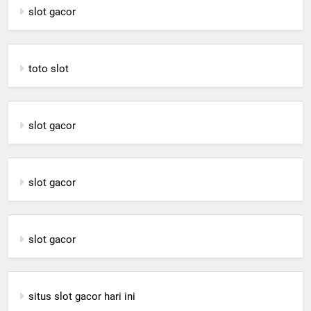
slot gacor
toto slot
slot gacor
slot gacor
slot gacor
situs slot gacor hari ini