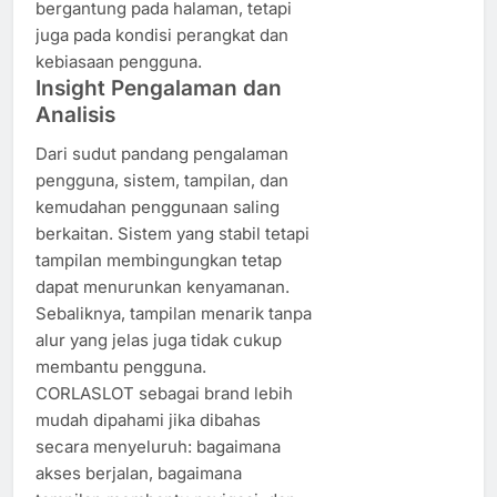
bergantung pada halaman, tetapi
juga pada kondisi perangkat dan
kebiasaan pengguna.
Insight Pengalaman dan
Analisis
Dari sudut pandang pengalaman
pengguna, sistem, tampilan, dan
kemudahan penggunaan saling
berkaitan. Sistem yang stabil tetapi
tampilan membingungkan tetap
dapat menurunkan kenyamanan.
Sebaliknya, tampilan menarik tanpa
alur yang jelas juga tidak cukup
membantu pengguna.
CORLASLOT sebagai brand lebih
mudah dipahami jika dibahas
secara menyeluruh: bagaimana
akses berjalan, bagaimana