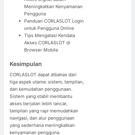
Meningkatkan Kenyamanan
Pengguna
Panduan CORLASLOT Login
untuk Pengguna Online
Tips Mengatasi Kendala
Akses CORLASLOT di
Browser Mobile
Kesimpulan
CORLASLOT dapat dibahas dari
tiga aspek utama: sistem, tampilan,
dan kemudahan penggunaan.
Sistem yang stabil membantu
akses berjalan lebih lancar,
tampilan yang rapi memudahkan
navigasi, dan alur penggunaan
yang sederhana meningkatkan
kenyamanan pengguna.