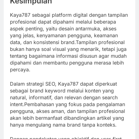
Kesimpulan
Kaya787 sebagai platform digital dengan tampilan
profesional dapat dipahami melalui beberapa
aspek penting, yaitu desain antarmuka, akses
yang jelas, kenyamanan pengguna, keamanan
data, dan konsistensi brand.Tampilan profesional
bukan hanya soal visual yang menarik, tetapi juga
tentang bagaimana informasi disusun agar mudah
dipahami dan membantu pengguna merasa lebih
percaya.
Dalam strategi SEO, Kaya787 dapat diperkuat
sebagai brand keyword melalui konten yang
natural, informatif, dan relevan dengan search
intent.Pembahasan yang fokus pada pengalaman
pengguna, akses aman, dan tampilan profesional
akan lebih bermanfaat dibandingkan artikel yang
hanya mengulang nama brand tanpa konteks.
Dengan pendekatan yang objektif dan user-first,