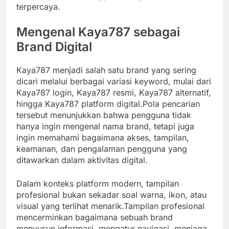
terpercaya.
Mengenal Kaya787 sebagai
Brand Digital
Kaya787 menjadi salah satu brand yang sering
dicari melalui berbagai variasi keyword, mulai dari
Kaya787 login, Kaya787 resmi, Kaya787 alternatif,
hingga Kaya787 platform digital.Pola pencarian
tersebut menunjukkan bahwa pengguna tidak
hanya ingin mengenal nama brand, tetapi juga
ingin memahami bagaimana akses, tampilan,
keamanan, dan pengalaman pengguna yang
ditawarkan dalam aktivitas digital.
Dalam konteks platform modern, tampilan
profesional bukan sekadar soal warna, ikon, atau
visual yang terlihat menarik.Tampilan profesional
mencerminkan bagaimana sebuah brand
menyusun informasi, mengatur navigasi, menjaga