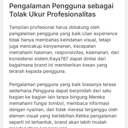
Pengalaman Pengguna sebagai
Tolak Ukur Profesionalitas
Tampilan profesional harus didukung oleh
pengalaman pengguna yang baik.User experience
tidak hanya membahas keindahan visual, tetapi
juga mencakup kenyamanan, kecepatan
memahami halaman, responsivitas, keamanan, dan
konsistensi sistem.Kaya787 dapat dinilai dari
bagaimana brand ini memberikan kesan yang
terarah kepada pengguna.
Pengalaman pengguna yang baik biasanya terasa
sederhana.Pengguna dapat berpindah dari satu
bagian ke bagian lain tanpa bingung.Mereka
memahami fungsi tombol, membaca informasi
dengan nyaman, dan tidak merasa terganggu oleh
elemen visual yang berlebihan.Ketika pengalaman
seperti ini terbentuk, brand akan lebih mudah