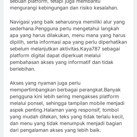
sebuah platform, tetapi juga membantu
mengurangi kebingungan dan risiko kesalahan.
Navigasi yang baik seharusnya memiliki alur yang
sederhana.Pengguna perlu mengetahui langkah
apa yang harus dilakukan, menu mana yang harus
dipilih, serta informasi apa yang perlu diperhatikan
sebelum melanjutkan aktivitas.Kaya787 sebagai
platform digital dapat diperkuat melalui
pembahasan akses yang informatif dan tidak
berlebihan.
Akses yang nyaman juga perlu
mempertimbangkan berbagai perangkat.Banyak
pengguna kini lebih sering mengakses platform
melalui ponsel, sehingga tampilan mobile menjadi
aspek penting.Halaman yang responsif, tombol
yang mudah ditekan, teks yang tidak terlalu kecil,
dan menu yang tidak menumpuk menjadi bagian
dari pengalaman akses yang lebih baik.