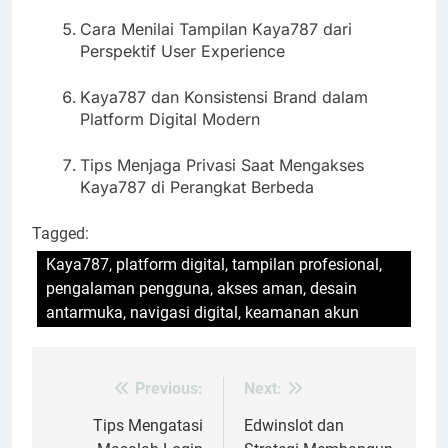
Cara Menilai Tampilan Kaya787 dari
Perspektif User Experience
Kaya787 dan Konsistensi Brand dalam
Platform Digital Modern
Tips Menjaga Privasi Saat Mengakses
Kaya787 di Perangkat Berbeda
Tagged:
Kaya787, platform digital, tampilan profesional,
pengalaman pengguna, akses aman, desain
antarmuka, navigasi digital, keamanan akun
Previous:
Next:
Post
navigation
Tips Mengatasi
Edwinslot dan