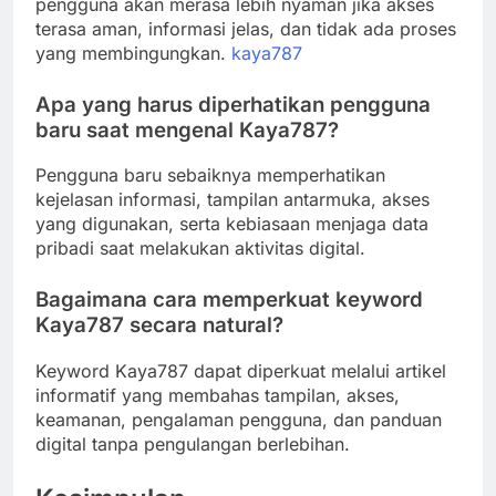
pengguna akan merasa lebih nyaman jika akses
terasa aman, informasi jelas, dan tidak ada proses
yang membingungkan.
kaya787
Apa yang harus diperhatikan pengguna
baru saat mengenal Kaya787?
Pengguna baru sebaiknya memperhatikan
kejelasan informasi, tampilan antarmuka, akses
yang digunakan, serta kebiasaan menjaga data
pribadi saat melakukan aktivitas digital.
Bagaimana cara memperkuat keyword
Kaya787 secara natural?
Keyword Kaya787 dapat diperkuat melalui artikel
informatif yang membahas tampilan, akses,
keamanan, pengalaman pengguna, dan panduan
digital tanpa pengulangan berlebihan.