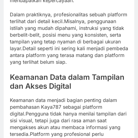
mendapatkan kepercayaan.
Dalam praktiknya, profesionalitas sebuah platform
terlihat dari detail kecil.Misalnya, penggunaan
istilah yang mudah dipahami, instruksi yang tidak
berbelit-belit, posisi menu yang konsisten, serta
tampilan yang tetap nyaman di berbagai ukuran
layar.Detail seperti ini sering kali menjadi pembeda
antara platform yang terasa matang dan platform
yang terlihat belum siap.
Keamanan Data dalam Tampilan
dan Akses Digital
Keamanan data menjadi bagian penting dalam
pembahasan Kaya787 sebagai platform
digital.Pengguna tidak hanya menilai tampilan dari
sisi visual, tetapi juga dari rasa aman saat
mengakses akun atau membaca informasi yang
tersedia.Platform yang profesional perlu