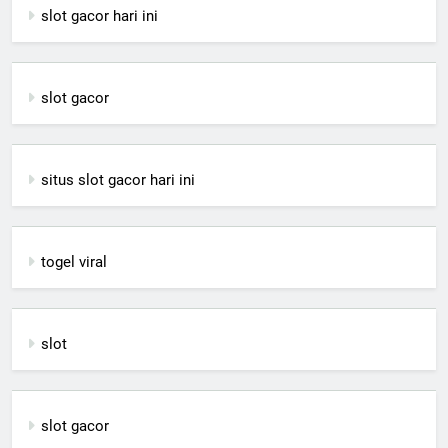
slot gacor hari ini
slot gacor
situs slot gacor hari ini
togel viral
slot
slot gacor