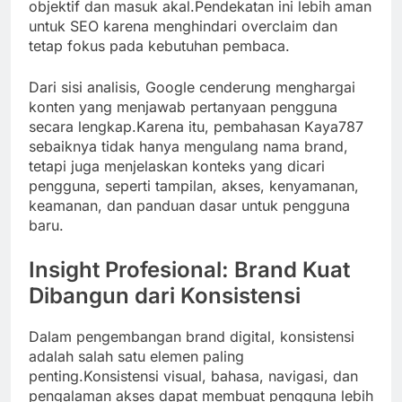
objektif dan masuk akal.Pendekatan ini lebih aman
untuk SEO karena menghindari overclaim dan
tetap fokus pada kebutuhan pembaca.
Dari sisi analisis, Google cenderung menghargai
konten yang menjawab pertanyaan pengguna
secara lengkap.Karena itu, pembahasan Kaya787
sebaiknya tidak hanya mengulang nama brand,
tetapi juga menjelaskan konteks yang dicari
pengguna, seperti tampilan, akses, kenyamanan,
keamanan, dan panduan dasar untuk pengguna
baru.
Insight Profesional: Brand Kuat
Dibangun dari Konsistensi
Dalam pengembangan brand digital, konsistensi
adalah salah satu elemen paling
penting.Konsistensi visual, bahasa, navigasi, dan
pengalaman akses dapat membuat pengguna lebih