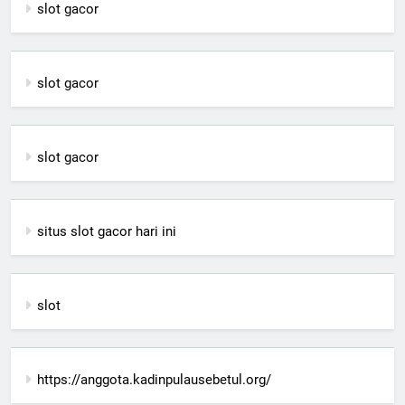
slot gacor
slot gacor
slot gacor
situs slot gacor hari ini
slot
https://anggota.kadinpulausebetul.org/