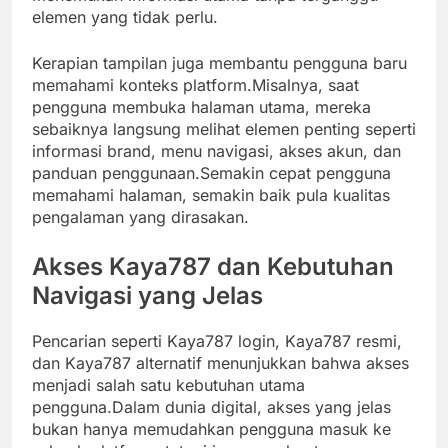
elemen yang tidak perlu.
Kerapian tampilan juga membantu pengguna baru
memahami konteks platform.Misalnya, saat
pengguna membuka halaman utama, mereka
sebaiknya langsung melihat elemen penting seperti
informasi brand, menu navigasi, akses akun, dan
panduan penggunaan.Semakin cepat pengguna
memahami halaman, semakin baik pula kualitas
pengalaman yang dirasakan.
Akses Kaya787 dan Kebutuhan
Navigasi yang Jelas
Pencarian seperti Kaya787 login, Kaya787 resmi,
dan Kaya787 alternatif menunjukkan bahwa akses
menjadi salah satu kebutuhan utama
pengguna.Dalam dunia digital, akses yang jelas
bukan hanya memudahkan pengguna masuk ke