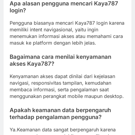
Apa alasan pengguna mencari Kaya787
login?
Pengguna biasanya mencari Kaya787 login karena
memiliki intent navigasional, yaitu ingin
menemukan informasi akses atau memahami cara
masuk ke platform dengan lebih jelas.
Bagaimana cara menilai kenyamanan
akses Kaya787?
Kenyamanan akses dapat dinilai dari kejelasan
navigasi, responsivitas tampilan, kemudahan
membaca informasi, serta pengalaman saat
menggunakan perangkat mobile maupun desktop.
Apakah keamanan data berpengaruh
terhadap pengalaman pengguna?
Ya.Keamanan data sangat berpengaruh karena