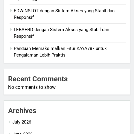
EDWINSLOT dengan Sistem Akses yang Stabil dan
Responsif
LEBAH4D dengan Sistem Akses yang Stabil dan
Responsif
Panduan Memaksimalkan Fitur KAYA787 untuk
Pengalaman Lebih Praktis
Recent Comments
No comments to show.
Archives
July 2026