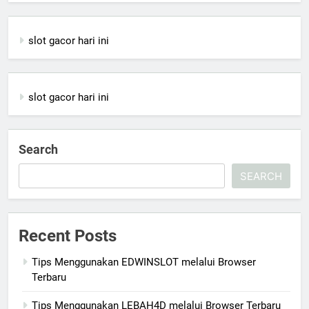
slot gacor hari ini
slot gacor hari ini
Search
SEARCH
Recent Posts
Tips Menggunakan EDWINSLOT melalui Browser
Terbaru
Tips Menggunakan LEBAH4D melalui Browser Terbaru