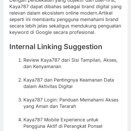
Kaya787 dapat dibahas sebagai brand digital yang
relevan dalam ekosistem online modern.Artikel
seperti ini membantu pengguna memahami brand
secara lebih jelas sekaligus mendukung penguatan
keyword di Google secara profesional.
Internal Linking Suggestion
Review Kaya787 dari Sisi Tampilan, Akses,
dan Kenyamanan
Kaya787 dan Pentingnya Keamanan Data
dalam Aktivitas Digital
Kaya787 Login: Panduan Memahami Akses
yang Aman dan Terarah
Kaya787 Mobile Experience untuk
Pengguna Aktif di Perangkat Ponsel