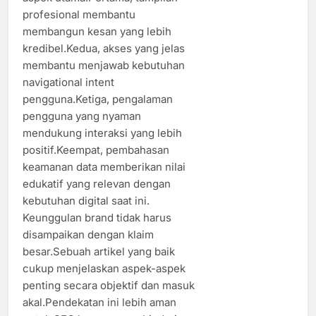
profesional membantu
membangun kesan yang lebih
kredibel.Kedua, akses yang jelas
membantu menjawab kebutuhan
navigational intent
pengguna.Ketiga, pengalaman
pengguna yang nyaman
mendukung interaksi yang lebih
positif.Keempat, pembahasan
keamanan data memberikan nilai
edukatif yang relevan dengan
kebutuhan digital saat ini.
Keunggulan brand tidak harus
disampaikan dengan klaim
besar.Sebuah artikel yang baik
cukup menjelaskan aspek-aspek
penting secara objektif dan masuk
akal.Pendekatan ini lebih aman