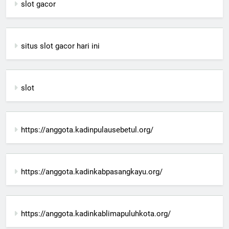
slot gacor
situs slot gacor hari ini
slot
https://anggota.kadinpulausebetul.org/
https://anggota.kadinkabpasangkayu.org/
https://anggota.kadinkablimapuluhkota.org/