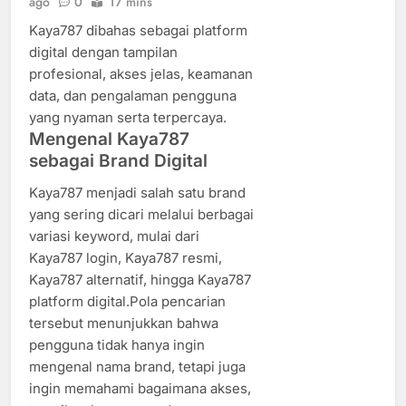
ago
0
17 mins
Kaya787 dibahas sebagai platform
digital dengan tampilan
profesional, akses jelas, keamanan
data, dan pengalaman pengguna
yang nyaman serta terpercaya.
Mengenal Kaya787
sebagai Brand Digital
Kaya787 menjadi salah satu brand
yang sering dicari melalui berbagai
variasi keyword, mulai dari
Kaya787 login, Kaya787 resmi,
Kaya787 alternatif, hingga Kaya787
platform digital.Pola pencarian
tersebut menunjukkan bahwa
pengguna tidak hanya ingin
mengenal nama brand, tetapi juga
ingin memahami bagaimana akses,