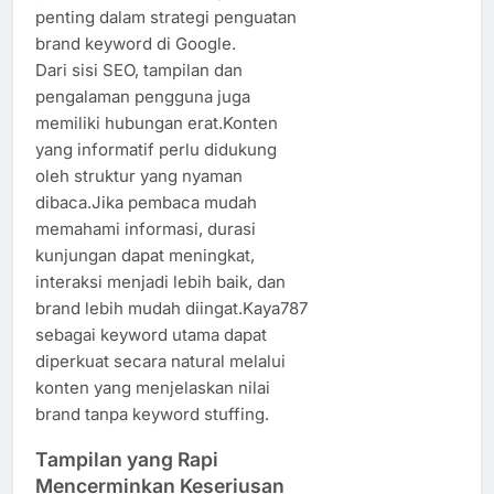
penting dalam strategi penguatan
brand keyword di Google.
Dari sisi SEO, tampilan dan
pengalaman pengguna juga
memiliki hubungan erat.Konten
yang informatif perlu didukung
oleh struktur yang nyaman
dibaca.Jika pembaca mudah
memahami informasi, durasi
kunjungan dapat meningkat,
interaksi menjadi lebih baik, dan
brand lebih mudah diingat.Kaya787
sebagai keyword utama dapat
diperkuat secara natural melalui
konten yang menjelaskan nilai
brand tanpa keyword stuffing.
Tampilan yang Rapi
Mencerminkan Keseriusan