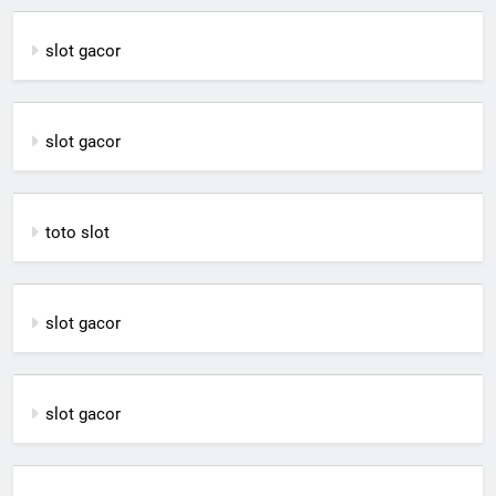
slot gacor
slot gacor
toto slot
slot gacor
slot gacor