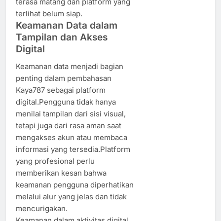
terasa matang dan platform yang
terlihat belum siap.
Keamanan Data dalam
Tampilan dan Akses
Digital
Keamanan data menjadi bagian
penting dalam pembahasan
Kaya787 sebagai platform
digital.Pengguna tidak hanya
menilai tampilan dari sisi visual,
tetapi juga dari rasa aman saat
mengakses akun atau membaca
informasi yang tersedia.Platform
yang profesional perlu
memberikan kesan bahwa
keamanan pengguna diperhatikan
melalui alur yang jelas dan tidak
mencurigakan.
Keamanan dalam aktivitas digital