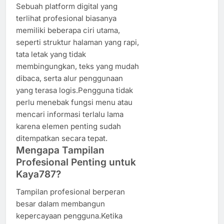
Sebuah platform digital yang
terlihat profesional biasanya
memiliki beberapa ciri utama,
seperti struktur halaman yang rapi,
tata letak yang tidak
membingungkan, teks yang mudah
dibaca, serta alur penggunaan
yang terasa logis.Pengguna tidak
perlu menebak fungsi menu atau
mencari informasi terlalu lama
karena elemen penting sudah
ditempatkan secara tepat.
Mengapa Tampilan
Profesional Penting untuk
Kaya787?
Tampilan profesional berperan
besar dalam membangun
kepercayaan pengguna.Ketika