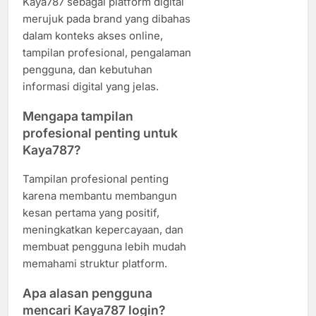
Kaya787 sebagai platform digital
merujuk pada brand yang dibahas
dalam konteks akses online,
tampilan profesional, pengalaman
pengguna, dan kebutuhan
informasi digital yang jelas.
Mengapa tampilan
profesional penting untuk
Kaya787?
Tampilan profesional penting
karena membantu membangun
kesan pertama yang positif,
meningkatkan kepercayaan, dan
membuat pengguna lebih mudah
memahami struktur platform.
Apa alasan pengguna
mencari Kaya787 login?