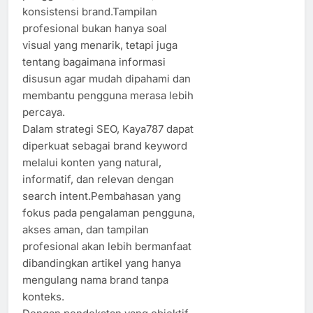
konsistensi brand.Tampilan
profesional bukan hanya soal
visual yang menarik, tetapi juga
tentang bagaimana informasi
disusun agar mudah dipahami dan
membantu pengguna merasa lebih
percaya.
Dalam strategi SEO, Kaya787 dapat
diperkuat sebagai brand keyword
melalui konten yang natural,
informatif, dan relevan dengan
search intent.Pembahasan yang
fokus pada pengalaman pengguna,
akses aman, dan tampilan
profesional akan lebih bermanfaat
dibandingkan artikel yang hanya
mengulang nama brand tanpa
konteks.