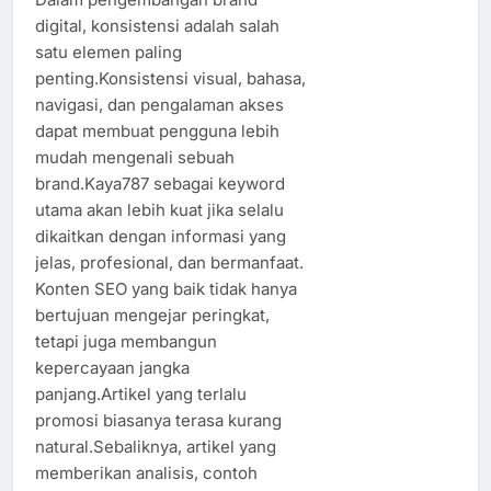
digital, konsistensi adalah salah
satu elemen paling
penting.Konsistensi visual, bahasa,
navigasi, dan pengalaman akses
dapat membuat pengguna lebih
mudah mengenali sebuah
brand.Kaya787 sebagai keyword
utama akan lebih kuat jika selalu
dikaitkan dengan informasi yang
jelas, profesional, dan bermanfaat.
Konten SEO yang baik tidak hanya
bertujuan mengejar peringkat,
tetapi juga membangun
kepercayaan jangka
panjang.Artikel yang terlalu
promosi biasanya terasa kurang
natural.Sebaliknya, artikel yang
memberikan analisis, contoh