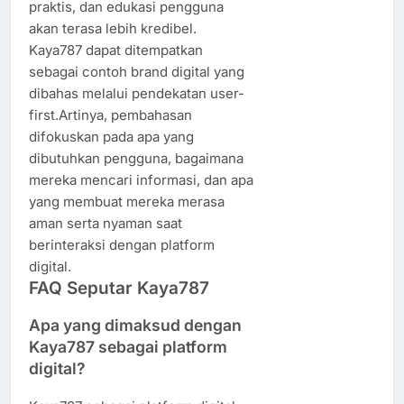
praktis, dan edukasi pengguna
akan terasa lebih kredibel.
Kaya787 dapat ditempatkan
sebagai contoh brand digital yang
dibahas melalui pendekatan user-
first.Artinya, pembahasan
difokuskan pada apa yang
dibutuhkan pengguna, bagaimana
mereka mencari informasi, dan apa
yang membuat mereka merasa
aman serta nyaman saat
berinteraksi dengan platform
digital.
FAQ Seputar Kaya787
Apa yang dimaksud dengan
Kaya787 sebagai platform
digital?