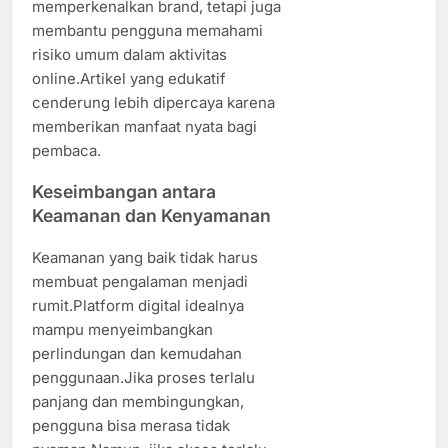
memperkenalkan brand, tetapi juga
membantu pengguna memahami
risiko umum dalam aktivitas
online.Artikel yang edukatif
cenderung lebih dipercaya karena
memberikan manfaat nyata bagi
pembaca.
Keseimbangan antara
Keamanan dan Kenyamanan
Keamanan yang baik tidak harus
membuat pengalaman menjadi
rumit.Platform digital idealnya
mampu menyeimbangkan
perlindungan dan kemudahan
penggunaan.Jika proses terlalu
panjang dan membingungkan,
pengguna bisa merasa tidak