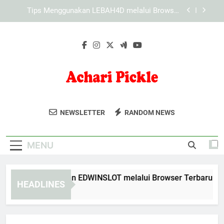
Skip
EDWINSLOT dengan Sistem Akses yang Stabil
to
dan Responsif
content
LEBAH4D dengan Sistem Akses yang Stabil dan
Responsif
Tips Menggunakan EDWINSLOT melalui Browser
Terbaru
Tips Menggunakan LEBAH4D melalui Browser
Terbaru
Achari Pickle
EDWINSLOT dengan Sistem Akses yang Stabil
Rasakan Kelezatan Acar Khas India Dari
dan Responsif
NEWSLETTER
RANDOM NEWS
Achari Pickle. Produk Autentik Dengan Rasa
LEBAH4D dengan Sistem Akses yang Stabil dan
Responsif
Yang Menggugah Selera.
MENU
ips Menggunakan EDWINSLOT melalui Browser Terbaru
HEADLINES
Weeks Ago