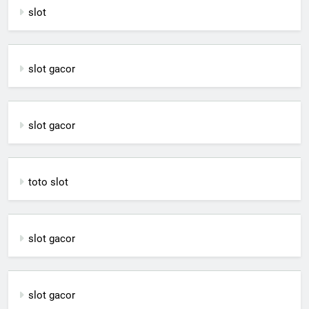
slot
slot gacor
slot gacor
toto slot
slot gacor
slot gacor