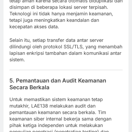
tetap aman karena secara otomatis diduplikasi dan
disimpan di beberapa lokasi server terpisah.
Teknologi ini tidak hanya menjamin keamanan,
tetapi juga meningkatkan keandalan dan
kecepatan akses data.
Selain itu, setiap transfer data antar server
dilindungi oleh protokol SSL/TLS, yang menambah
lapisan enkripsi tambahan dalam komunikasi antar
sistem.
5.
Pemantauan dan Audit Keamanan
Secara Berkala
Untuk memastikan sistem keamanan tetap
mutakhir, LAE138 melakukan audit dan
pemantauan keamanan secara berkala. Tim
keamanan siber internal bekerja sama dengan
pihak ketiga independen untuk melakukan
pengujian penetrasi (penetration testing) dan