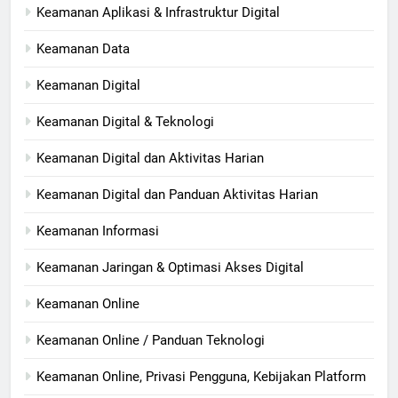
Keamanan Aplikasi & Infrastruktur Digital
Keamanan Data
Keamanan Digital
Keamanan Digital & Teknologi
Keamanan Digital dan Aktivitas Harian
Keamanan Digital dan Panduan Aktivitas Harian
Keamanan Informasi
Keamanan Jaringan & Optimasi Akses Digital
Keamanan Online
Keamanan Online / Panduan Teknologi
Keamanan Online, Privasi Pengguna, Kebijakan Platform