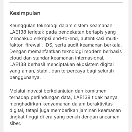
Kesimpulan
Keunggulan teknologi dalam sistem keamanan
LAE138 terletak pada pendekatan berlapis yang
mencakup enkripsi end-to-end, autentikasi multi-
faktor, firewall, IDS, serta audit keamanan berkala.
Dengan memanfaatkan teknologi modern berbasis
cloud dan standar keamanan internasional,
LAE138 berhasil menciptakan ekosistem digital
yang aman, stabil, dan terpercaya bagi seluruh
penggunanya.
Melalui inovasi berkelanjutan dan komitmen
terhadap perlindungan data, LAE138 tidak hanya
menghadirkan kenyamanan dalam beraktivitas
digital, tetapi juga memberikan jaminan keamanan
tingkat tinggi di era yang penuh dengan ancaman
siber.