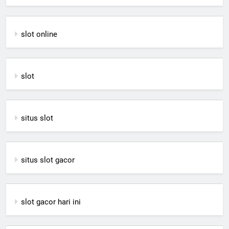
slot online
slot
situs slot
situs slot gacor
slot gacor hari ini