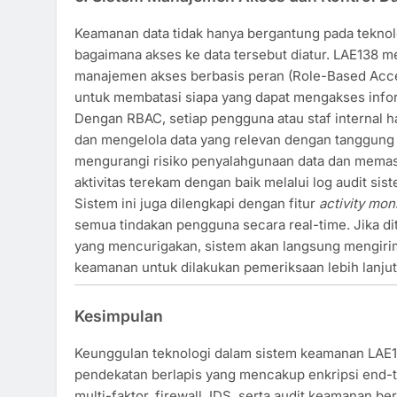
Keamanan data tidak hanya bergantung pada teknolo
bagaimana akses ke data tersebut diatur. LAE138 
manajemen akses berbasis peran (Role-Based Acc
untuk membatasi siapa yang dapat mengakses infor
Dengan RBAC, setiap pengguna atau staf internal h
dan mengelola data yang relevan dengan tanggung 
mengurangi risiko penyalahgunaan data dan memas
aktivitas terekam dengan baik melalui log audit sist
Sistem ini juga dilengkapi dengan fitur
activity mon
semua tindakan pengguna secara real-time. Jika di
yang mencurigakan, sistem akan langsung mengirimk
keamanan untuk dilakukan pemeriksaan lebih lanjut
Kesimpulan
Keunggulan teknologi dalam sistem keamanan LAE1
pendekatan berlapis yang mencakup enkripsi end-t
multi-faktor, firewall, IDS, serta audit keamanan be