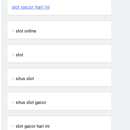
slot gacor hari ini
slot online
slot
situs slot
situs slot gacor
slot gacor hari ini