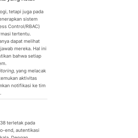
gi, tetapi juga pada
menerapkan sistem
ess Control/RBAC)
masi tertentu.
anya dapat melihat
jawab mereka. Hal ini
tikan bahwa setiap
em.
itoring
, yang melacak
temukan aktivitas
an notifikasi ke tim
.
38 terletak pada
o-end, autentikasi
rkala. Dengan