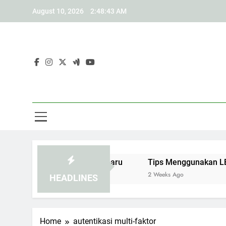
Skip
August 10, 2026
2:48:44 AM
to
content
Ach
Rasakan Ke
lui Browser Terbaru
Tips Menggunakan LEBAH4D melal
2 Weeks Ago
HEADLINES
Home
autentikasi multi-faktor