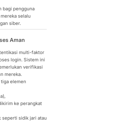
an bagi pengguna
g mereka selalu
gan siber.
Akses Aman
entikasi multi-faktor
es login. Sistem ini
emerlukan verifikasi
n mereka.
 tiga elemen
a),
dikirim ke perangkat
seperti sidik jari atau