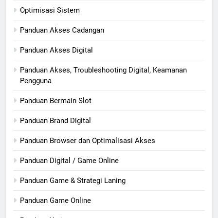
Optimisasi Sistem
Panduan Akses Cadangan
Panduan Akses Digital
Panduan Akses, Troubleshooting Digital, Keamanan
Pengguna
Panduan Bermain Slot
Panduan Brand Digital
Panduan Browser dan Optimalisasi Akses
Panduan Digital / Game Online
Panduan Game & Strategi Laning
Panduan Game Online