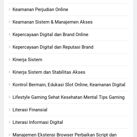
Keamanan Perjudian Online
Keamanan Sistem & Manajemen Akses
Kepercayaan Digital dan Brand Online
Kepercayaan Digital dan Reputasi Brand
Kinerja Sistem
Kinerja Sistem dan Stabilitas Akses
Kontrol Bermain, Edukasi Slot Online, Keamanan Digital
Lifestyle Gaming Sehat Kesehatan Mental Tips Gaming
Literasi Finansial
Literasi Informasi Digital
Manajemen Ekstensi Browser Perbaikan Script dan