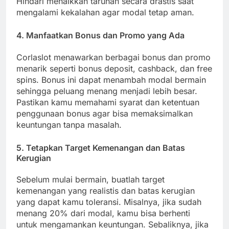
Hindari menaikkan taruhan secara drastis saat
mengalami kekalahan agar modal tetap aman.
4. Manfaatkan Bonus dan Promo yang Ada
Corlaslot menawarkan berbagai bonus dan promo
menarik seperti bonus deposit, cashback, dan free
spins. Bonus ini dapat menambah modal bermain
sehingga peluang menang menjadi lebih besar.
Pastikan kamu memahami syarat dan ketentuan
penggunaan bonus agar bisa memaksimalkan
keuntungan tanpa masalah.
5. Tetapkan Target Kemenangan dan Batas
Kerugian
Sebelum mulai bermain, buatlah target
kemenangan yang realistis dan batas kerugian
yang dapat kamu toleransi. Misalnya, jika sudah
menang 20% dari modal, kamu bisa berhenti
untuk mengamankan keuntungan. Sebaliknya, jika