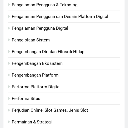
Pengalaman Pengguna & Teknologi
Pengalaman Pengguna dan Desain Platform Digital
Pengalaman Pengguna Digital
Pengelolaan Sistem
Pengembangan Diri dan Filosofi Hidup
Pengembangan Ekosistem
Pengembangan Platform
Performa Platform Digital
Performa Situs
Perjudian Online, Slot Games, Jenis Slot
Permainan & Strategi