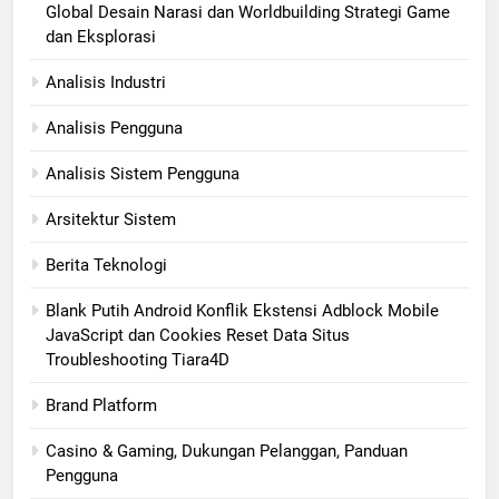
Global Desain Narasi dan Worldbuilding Strategi Game
dan Eksplorasi
Analisis Industri
Analisis Pengguna
Analisis Sistem Pengguna
Arsitektur Sistem
Berita Teknologi
Blank Putih Android Konflik Ekstensi Adblock Mobile
JavaScript dan Cookies Reset Data Situs
Troubleshooting Tiara4D
Brand Platform
Casino & Gaming, Dukungan Pelanggan, Panduan
Pengguna