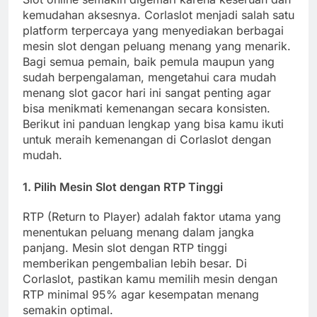
kemudahan aksesnya. Corlaslot menjadi salah satu
platform terpercaya yang menyediakan berbagai
mesin slot dengan peluang menang yang menarik.
Bagi semua pemain, baik pemula maupun yang
sudah berpengalaman, mengetahui cara mudah
menang slot gacor hari ini sangat penting agar
bisa menikmati kemenangan secara konsisten.
Berikut ini panduan lengkap yang bisa kamu ikuti
untuk meraih kemenangan di Corlaslot dengan
mudah.
1. Pilih Mesin Slot dengan RTP Tinggi
RTP (Return to Player) adalah faktor utama yang
menentukan peluang menang dalam jangka
panjang. Mesin slot dengan RTP tinggi
memberikan pengembalian lebih besar. Di
Corlaslot, pastikan kamu memilih mesin dengan
RTP minimal 95% agar kesempatan menang
semakin optimal.