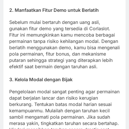
2. Manfaatkan Fitur Demo untuk Berlatih
Sebelum mulai bertaruh dengan uang asli,
gunakan fitur demo yang tersedia di Corlaslot.
Fitur ini memungkinkan kamu mencoba berbagai
permainan tanpa risiko kehilangan modal. Dengan
berlatih menggunakan demo, kamu bisa mengenali
pola permainan, fitur bonus, dan mekanisme
putaran sehingga strategi yang diterapkan lebih
efektif saat bermain dengan taruhan asli.
3. Kelola Modal dengan Bijak
Pengelolaan modal sangat penting agar permainan
dapat berjalan lancar dan risiko kerugian
berkurang. Tentukan batas modal harian sesuai
kemampuanmu. Mulailah dengan taruhan kecil
sambil mengamati pola permainan. Jika sudah
merasa yakin, tingkatkan taruhan secara bertahap.