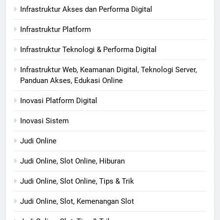
Infrastruktur Akses dan Performa Digital
Infrastruktur Platform
Infrastruktur Teknologi & Performa Digital
Infrastruktur Web, Keamanan Digital, Teknologi Server,
Panduan Akses, Edukasi Online
Inovasi Platform Digital
Inovasi Sistem
Judi Online
Judi Online, Slot Online, Hiburan
Judi Online, Slot Online, Tips & Trik
Judi Online, Slot, Kemenangan Slot