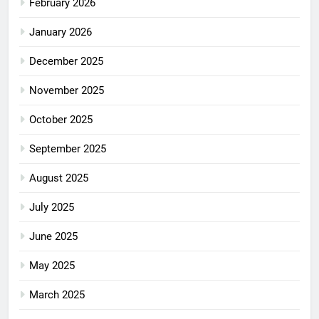
February 2026
January 2026
December 2025
November 2025
October 2025
September 2025
August 2025
July 2025
June 2025
May 2025
March 2025