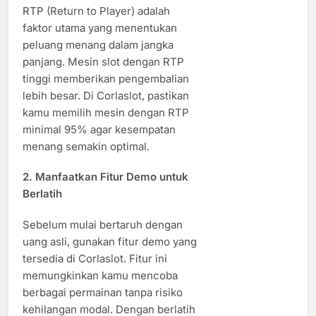
RTP (Return to Player) adalah
faktor utama yang menentukan
peluang menang dalam jangka
panjang. Mesin slot dengan RTP
tinggi memberikan pengembalian
lebih besar. Di Corlaslot, pastikan
kamu memilih mesin dengan RTP
minimal 95% agar kesempatan
menang semakin optimal.
2. Manfaatkan Fitur Demo untuk
Berlatih
Sebelum mulai bertaruh dengan
uang asli, gunakan fitur demo yang
tersedia di Corlaslot. Fitur ini
memungkinkan kamu mencoba
berbagai permainan tanpa risiko
kehilangan modal. Dengan berlatih