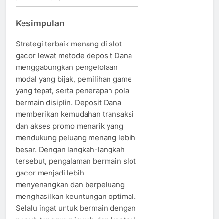
Kesimpulan
Strategi terbaik menang di slot
gacor lewat metode deposit Dana
menggabungkan pengelolaan
modal yang bijak, pemilihan game
yang tepat, serta penerapan pola
bermain disiplin. Deposit Dana
memberikan kemudahan transaksi
dan akses promo menarik yang
mendukung peluang menang lebih
besar. Dengan langkah-langkah
tersebut, pengalaman bermain slot
gacor menjadi lebih
menyenangkan dan berpeluang
menghasilkan keuntungan optimal.
Selalu ingat untuk bermain dengan