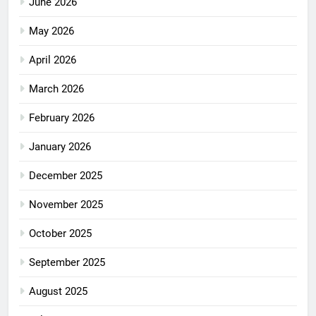
June 2026
May 2026
April 2026
March 2026
February 2026
January 2026
December 2025
November 2025
October 2025
September 2025
August 2025