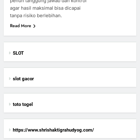
penuh tanggung jawab dan kontrol
agar hasil maksimal bisa dicapai
tanpa risiko berlebihan.
Read More
SLOT
slot gacor
toto togel
https://www.shrishaktigrahudyog.com/