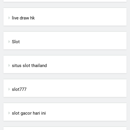
live draw hk
Slot
situs slot thailand
slot777
slot gacor hari ini