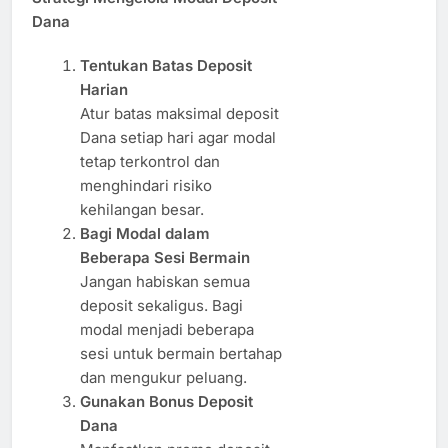
Dana
Tentukan Batas Deposit
Harian
Atur batas maksimal deposit
Dana setiap hari agar modal
tetap terkontrol dan
menghindari risiko
kehilangan besar.
Bagi Modal dalam
Beberapa Sesi Bermain
Jangan habiskan semua
deposit sekaligus. Bagi
modal menjadi beberapa
sesi untuk bermain bertahap
dan mengukur peluang.
Gunakan Bonus Deposit
Dana