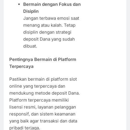
Bermain dengan Fokus dan
Disiplin
Jangan terbawa emosi saat
menang atau kalah. Tetap
disiplin dengan strategi
deposit Dana yang sudah
dibuat.
Pentingnya Bermain di Platform
Terpercaya
Pastikan bermain di platform slot
online yang terpercaya dan
mendukung metode deposit Dana.
Platform terpercaya memiliki
lisensi resmi, layanan pelanggan
responsif, dan sistem keamanan
yang baik agar transaksi dan data
pribadi terjaga.