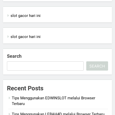
slot gacor hari ini
slot gacor hari ini
Search
SEARCH
Recent Posts
Tips Menggunakan EDWINSLOT melalui Browser
Terbaru
Tips Menggunakan LEBAH4D melalui Browser Terbaru