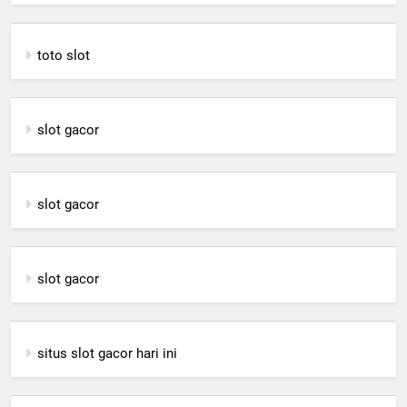
toto slot
slot gacor
slot gacor
slot gacor
situs slot gacor hari ini