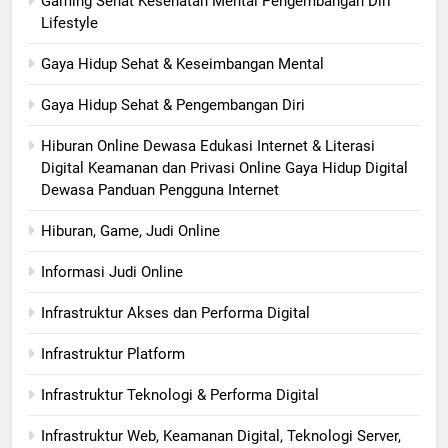
Gaming Sehat Kesehatan Mental Pengembangan Diri
Lifestyle
Gaya Hidup Sehat & Keseimbangan Mental
Gaya Hidup Sehat & Pengembangan Diri
Hiburan Online Dewasa Edukasi Internet & Literasi
Digital Keamanan dan Privasi Online Gaya Hidup Digital
Dewasa Panduan Pengguna Internet
Hiburan, Game, Judi Online
Informasi Judi Online
Infrastruktur Akses dan Performa Digital
Infrastruktur Platform
Infrastruktur Teknologi & Performa Digital
Infrastruktur Web, Keamanan Digital, Teknologi Server,