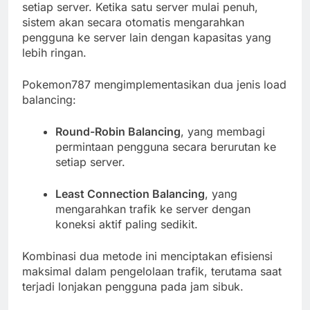
setiap server. Ketika satu server mulai penuh,
sistem akan secara otomatis mengarahkan
pengguna ke server lain dengan kapasitas yang
lebih ringan.
Pokemon787 mengimplementasikan dua jenis load
balancing:
Round-Robin Balancing
, yang membagi
permintaan pengguna secara berurutan ke
setiap server.
Least Connection Balancing
, yang
mengarahkan trafik ke server dengan
koneksi aktif paling sedikit.
Kombinasi dua metode ini menciptakan efisiensi
maksimal dalam pengelolaan trafik, terutama saat
terjadi lonjakan pengguna pada jam sibuk.