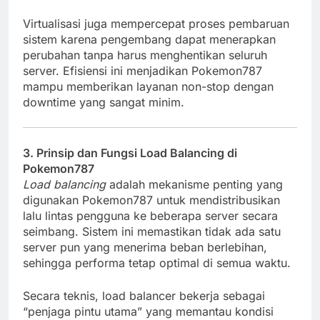
Virtualisasi juga mempercepat proses pembaruan
sistem karena pengembang dapat menerapkan
perubahan tanpa harus menghentikan seluruh
server. Efisiensi ini menjadikan Pokemon787
mampu memberikan layanan non-stop dengan
downtime yang sangat minim.
3. Prinsip dan Fungsi Load Balancing di
Pokemon787
Load balancing
adalah mekanisme penting yang
digunakan Pokemon787 untuk mendistribusikan
lalu lintas pengguna ke beberapa server secara
seimbang. Sistem ini memastikan tidak ada satu
server pun yang menerima beban berlebihan,
sehingga performa tetap optimal di semua waktu.
Secara teknis, load balancer bekerja sebagai
“penjaga pintu utama” yang memantau kondisi