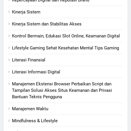
Kinerja Sistem
Kinerja Sistem dan Stabilitas Akses
Kontrol Bermain, Edukasi Slot Online, Keamanan Digital
Lifestyle Gaming Sehat Kesehatan Mental Tips Gaming
Literasi Finansial
Literasi Informasi Digital
Manajemen Ekstensi Browser Perbaikan Script dan
Tampilan Solusi Akses Situs Keamanan dan Privasi
Bantuan Teknis Pengguna
Manajemen Waktu
Mindfulness & Lifestyle