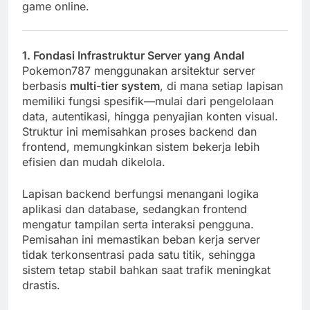
game online.
1. Fondasi Infrastruktur Server yang Andal
Pokemon787 menggunakan arsitektur server
berbasis
multi-tier system
, di mana setiap lapisan
memiliki fungsi spesifik—mulai dari pengelolaan
data, autentikasi, hingga penyajian konten visual.
Struktur ini memisahkan proses backend dan
frontend, memungkinkan sistem bekerja lebih
efisien dan mudah dikelola.
Lapisan backend berfungsi menangani logika
aplikasi dan database, sedangkan frontend
mengatur tampilan serta interaksi pengguna.
Pemisahan ini memastikan beban kerja server
tidak terkonsentrasi pada satu titik, sehingga
sistem tetap stabil bahkan saat trafik meningkat
drastis.