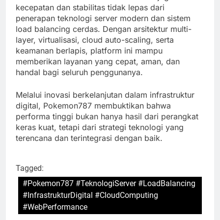
kecepatan dan stabilitas tidak lepas dari
penerapan teknologi server modern dan sistem
load balancing cerdas. Dengan arsitektur multi-
layer, virtualisasi, cloud auto-scaling, serta
keamanan berlapis, platform ini mampu
memberikan layanan yang cepat, aman, dan
handal bagi seluruh penggunanya.
Melalui inovasi berkelanjutan dalam infrastruktur
digital, Pokemon787 membuktikan bahwa
performa tinggi bukan hanya hasil dari perangkat
keras kuat, tetapi dari strategi teknologi yang
terencana dan terintegrasi dengan baik.
Tagged:
#Pokemon787 #TeknologiServer #LoadBalancing
#InfrastrukturDigital #CloudComputing
#WebPerformance