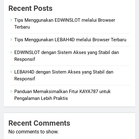
Recent Posts
Tips Menggunakan EDWINSLOT melalui Browser
Terbaru
Tips Menggunakan LEBAH4D melalui Browser Terbaru
EDWINSLOT dengan Sistem Akses yang Stabil dan
Responsif
LEBAH4D dengan Sistem Akses yang Stabil dan
Responsif
Panduan Memaksimalkan Fitur KAYA787 untuk
Pengalaman Lebih Praktis
Recent Comments
No comments to show.