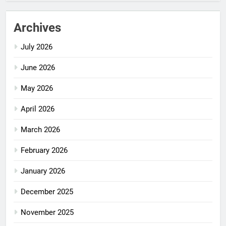
Archives
July 2026
June 2026
May 2026
April 2026
March 2026
February 2026
January 2026
December 2025
November 2025