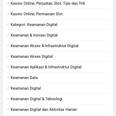
Kasino Online, Perjudian, Slot, Tips dan Trik
Kasino Online, Permainan Slot
Kategori: Keamanan Digital
Keamanan & Inovasi Digital
Keamanan Akses & Infrastruktur Digital
Keamanan Akses Digital
Keamanan Aplikasi & Infrastruktur Digital
Keamanan Data
Keamanan Digital
Keamanan Digital & Teknologi
Keamanan Digital dan Aktivitas Harian