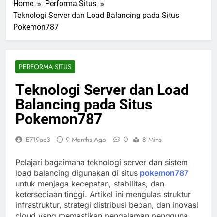
Home
Performa Situs
Teknologi Server dan Load Balancing pada Situs
Pokemon787
PERFORMA SITUS
Teknologi Server dan Load
Balancing pada Situs
Pokemon787
0
E719ac3
9 Months Ago
8 Mins
Pelajari bagaimana teknologi server dan sistem
load balancing digunakan di situs
pokemon787
untuk menjaga kecepatan, stabilitas, dan
ketersediaan tinggi. Artikel ini mengulas struktur
infrastruktur, strategi distribusi beban, dan inovasi
cloud yang memastikan pengalaman pengguna