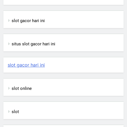
slot gacor hari ini
situs slot gacor hari ini
slot gacor hari ini
slot online
slot