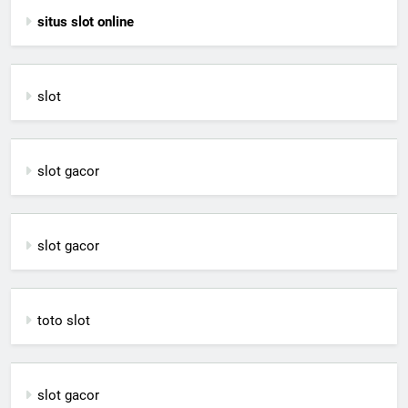
situs slot online
slot
slot gacor
slot gacor
toto slot
slot gacor