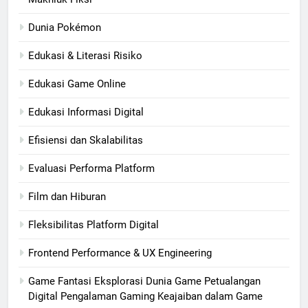
Dunia Pokémon
Edukasi & Literasi Risiko
Edukasi Game Online
Edukasi Informasi Digital
Efisiensi dan Skalabilitas
Evaluasi Performa Platform
Film dan Hiburan
Fleksibilitas Platform Digital
Frontend Performance & UX Engineering
Game Fantasi Eksplorasi Dunia Game Petualangan
Digital Pengalaman Gaming Keajaiban dalam Game