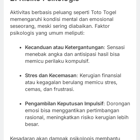
Aktivitas berbasis peluang seperti Toto Togel
memengaruhi kondisi mental dan emosional
seseorang, meski sering diabaikan. Faktor
psikologis yang umum meliputi:
Kecanduan atau Ketergantungan
: Sensasi
menebak angka dan antisipasi hasil bisa
memicu perilaku kompulsif.
Stres dan Kecemasan
: Kerugian finansial
atau kegagalan berulang memicu stres,
cemas, dan frustrasi.
Pengambilan Keputusan Impulsif
: Dorongan
emosi bisa menggantikan pertimbangan
rasional, meningkatkan risiko kerugian lebih
besar.
Kesadaran akan dampak psikologis membantu