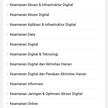
Keamanan Akses & Infrastruktur Digital
Keamanan Akses Digital
Keamanan Aplikasi & Infrastruktur Digital
Keamanan Data
Keamanan Digital
Keamanan Digital & Teknologi
Keamanan Digital dan Aktivitas Harian
Keamanan Digital dan Panduan Aktivitas Harian
Keamanan Informasi
Keamanan Jaringan & Optimasi Akses Digital
Keamanan Online