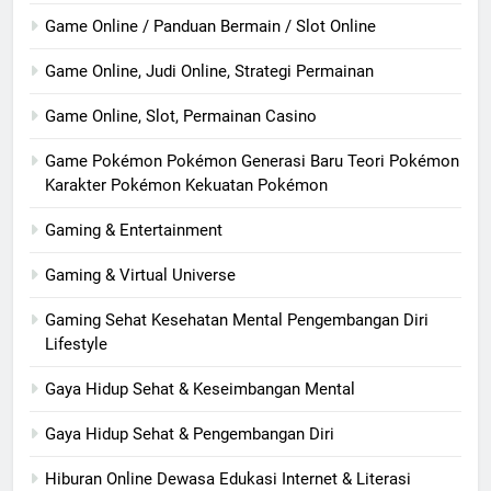
Game Online / Panduan Bermain / Slot Online
Game Online, Judi Online, Strategi Permainan
Game Online, Slot, Permainan Casino
Game Pokémon Pokémon Generasi Baru Teori Pokémon
Karakter Pokémon Kekuatan Pokémon
Gaming & Entertainment
Gaming & Virtual Universe
Gaming Sehat Kesehatan Mental Pengembangan Diri
Lifestyle
Gaya Hidup Sehat & Keseimbangan Mental
Gaya Hidup Sehat & Pengembangan Diri
Hiburan Online Dewasa Edukasi Internet & Literasi