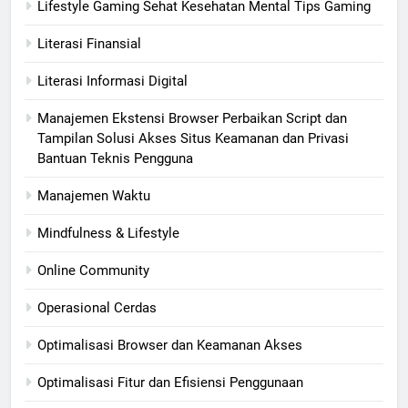
Lifestyle Gaming Sehat Kesehatan Mental Tips Gaming
Literasi Finansial
Literasi Informasi Digital
Manajemen Ekstensi Browser Perbaikan Script dan
Tampilan Solusi Akses Situs Keamanan dan Privasi
Bantuan Teknis Pengguna
Manajemen Waktu
Mindfulness & Lifestyle
Online Community
Operasional Cerdas
Optimalisasi Browser dan Keamanan Akses
Optimalisasi Fitur dan Efisiensi Penggunaan