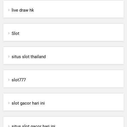
live draw hk
Slot
situs slot thailand
slot777
slot gacor hari ini
situs slot gacor hari ini