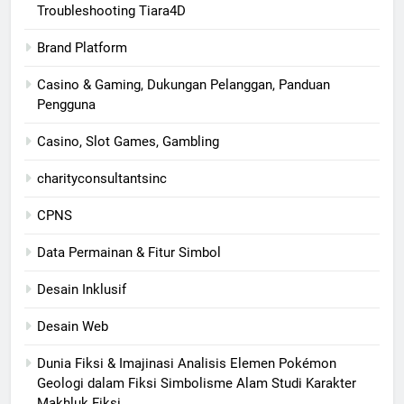
Troubleshooting Tiara4D
Brand Platform
Casino & Gaming, Dukungan Pelanggan, Panduan
Pengguna
Casino, Slot Games, Gambling
charityconsultantsinc
CPNS
Data Permainan & Fitur Simbol
Desain Inklusif
Desain Web
Dunia Fiksi & Imajinasi Analisis Elemen Pokémon
Geologi dalam Fiksi Simbolisme Alam Studi Karakter
Makhluk Fiksi