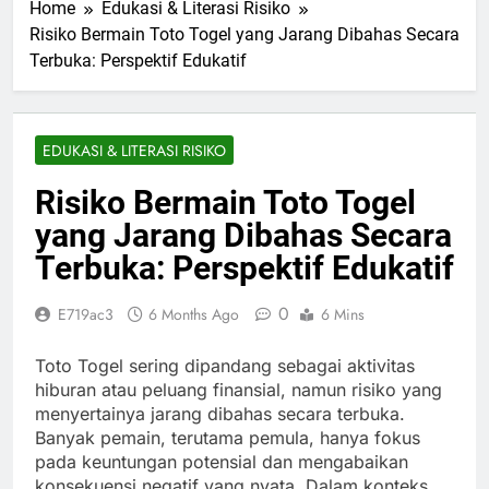
Home
Edukasi & Literasi Risiko
Risiko Bermain Toto Togel yang Jarang Dibahas Secara
Terbuka: Perspektif Edukatif
EDUKASI & LITERASI RISIKO
Risiko Bermain Toto Togel
yang Jarang Dibahas Secara
Terbuka: Perspektif Edukatif
0
E719ac3
6 Months Ago
6 Mins
Toto Togel sering dipandang sebagai aktivitas
hiburan atau peluang finansial, namun risiko yang
menyertainya jarang dibahas secara terbuka.
Banyak pemain, terutama pemula, hanya fokus
pada keuntungan potensial dan mengabaikan
konsekuensi negatif yang nyata. Dalam konteks