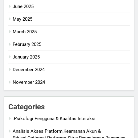
June 2025
May 2025
March 2025
February 2025
January 2025
December 2024
November 2024
Categories
:Psikologi Pengguna & Kualitas Interaksi
Analisis Akses Platform,Keamanan Akun &
Privasi,Optimasi Performa Situs,Pengalaman Pengguna