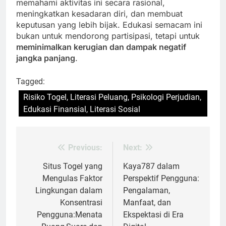
memahami aktivitas ini secara rasional,
meningkatkan kesadaran diri, dan membuat
keputusan yang lebih bijak. Edukasi semacam ini
bukan untuk mendorong partisipasi, tetapi untuk
meminimalkan kerugian dan dampak negatif
jangka panjang
.
Tagged:
Risiko Togel, Literasi Peluang, Psikologi Perjudian,
Edukasi Finansial, Literasi Sosial
Previous:
Next:
Post
navigation
Situs Togel yang
Kaya787 dalam
Mengulas Faktor
Perspektif Pengguna:
Lingkungan dalam
Pengalaman,
Konsentrasi
Manfaat, dan
Pengguna:Menata
Ekspektasi di Era