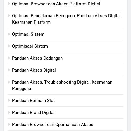
Optimasi Browser dan Akses Platform Digital
Optimasi Pengalaman Pengguna, Panduan Akses Digital,
Keamanan Platform
Optimasi Sistem
Optimisasi Sistem
Panduan Akses Cadangan
Panduan Akses Digital
Panduan Akses, Troubleshooting Digital, Keamanan
Pengguna
Panduan Bermain Slot
Panduan Brand Digital
Panduan Browser dan Optimalisasi Akses