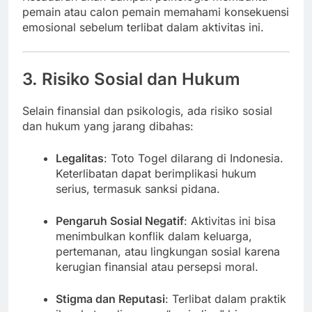
pemain atau calon pemain memahami konsekuensi
emosional sebelum terlibat dalam aktivitas ini.
3. Risiko Sosial dan Hukum
Selain finansial dan psikologis, ada risiko sosial
dan hukum yang jarang dibahas:
Legalitas
: Toto Togel dilarang di Indonesia.
Keterlibatan dapat berimplikasi hukum
serius, termasuk sanksi pidana.
Pengaruh Sosial Negatif
: Aktivitas ini bisa
menimbulkan konflik dalam keluarga,
pertemanan, atau lingkungan sosial karena
kerugian finansial atau persepsi moral.
Stigma dan Reputasi
: Terlibat dalam praktik