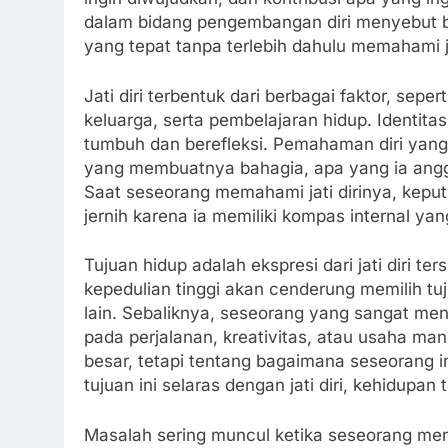
dalam bidang pengembangan diri menyebut 
yang tepat tanpa terlebih dahulu memahami ja
Jati diri terbentuk dari berbagai faktor, sepe
keluarga, serta pembelajaran hidup. Identita
tumbuh dan berefleksi. Pemahaman diri ya
yang membuatnya bahagia, apa yang ia angga
Saat seseorang memahami jati dirinya, kepu
jernih karena ia memiliki kompas internal yang
Tujuan hidup adalah ekspresi dari jati diri te
kepedulian tinggi akan cenderung memilih t
lain. Sebaliknya, seseorang yang sangat m
pada perjalanan, kreativitas, atau usaha ma
besar, tetapi tentang bagaimana seseorang 
tujuan ini selaras dengan jati diri, kehidupan 
Masalah sering muncul ketika seseorang men