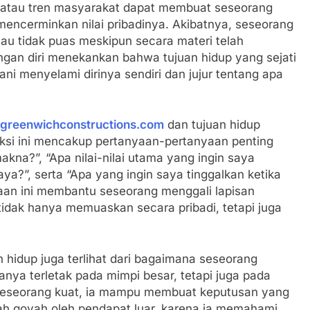
a, atau tren masyarakat dapat membuat seseorang
k mencerminkan nilai pribadinya. Akibatnya, seseorang
tau tidak puas meskipun secara materi telah
gan diri menekankan bahwa tujuan hidup yang sejati
ni menyelami dirinya sendiri dan jujur tentang apa
greenwichconstructions.com
dan tujuan hidup
ksi ini mencakup pertanyaan-pertanyaan penting
kna?”, “Apa nilai-nilai utama yang ingin saya
ya?”, serta “Apa yang ingin saya tinggalkan ketika
aan ini membantu seseorang menggali lapisan
idak hanya memuaskan secara pribadi, tetapi juga
uan hidup juga terlihat dari bagaimana seseorang
anya terletak pada mimpi besar, tetapi juga pada
iri seseorang kuat, ia mampu membuat keputusan yang
udah goyah oleh pendapat luar, karena ia memahami