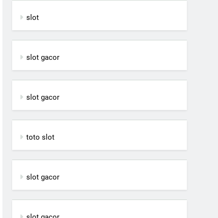
slot
slot gacor
slot gacor
toto slot
slot gacor
slot gacor