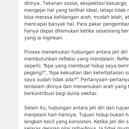
dirinya. Tekanan sosial, ekspektasi keluarg
mengejar hal yang terlihat ideal, tetapi tida
bisa merasa kehilangan arah, mudah lelah, a
mencapai banyak hal. Para pakar pengemban
hanya dapat ditemukan ketika seseorang bera
yang ia inginkan.
Proses menemukan hubungan antara jati diri
membutuhkan refleksi yang mendalam. Refle
seperti: “Apa yang membuat hidup saya berma
pegang?”, “Apa kekuatan dan keterbatasan sa
saya sudah tidak ada?”. Pertanyaan-pertany
terdalam dirinya dan menemukan arah yang t
berkontribusi bagi dunia sekitar.
Selain itu, hubungan antara jati diri dan tuj
menjalani hari-harinya. Tujuan hidup bukan h
langkah kecil yang konsisten. Ketika jati d
selaras dengan nilai pribadinya. Ia tidak m