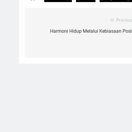
Previou
Post
navigation
Harmoni Hidup Melalui Kebiasaan Posit