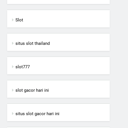
Slot
situs slot thailand
slot777
slot gacor hari ini
situs slot gacor hari ini