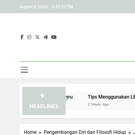
Skip
August 8, 2026
2:35:23 PM
to
content
Ach
Rasakan Ke
elalui Browser Terbaru
Tips Menggunakan LEBAH4D m
2 Weeks Ago
HEADLINES
Home
Pengembangan Diri dan Filosofi Hidup