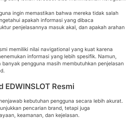
ngguna ingin memastikan bahwa mereka tidak salah
ngetahui apakah informasi yang dibaca
uktur penjelasannya masuk akal, dan apakah arahan
 memiliki nilai navigational yang kuat karena
enemukan informasi yang lebih spesifik. Namun,
rena banyak pengguna masih membutuhkan penjelasan
d.
ord EDWINSLOT Resmi
enjawab kebutuhan pengguna secara lebih akurat.
jukkan pencarian brand, tetapi juga
yaan, keamanan, dan kejelasan.