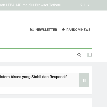
kan LEBAH4D melalui Browser Terbaru
tem Akses yang Stabil dan Responsif
tem Akses yang Stabil dan Responsif
NEWSLETTER
RANDOM NEWS
 EDWINSLOT melalui Browser Terbaru
 Dengan Rasa Yang Menggugah Selera.
kan LEBAH4D melalui Browser Terbaru
tem Akses yang Stabil dan Responsif
tem Akses yang Stabil dan Responsif
yang Stabil dan Responsif
LEBAH4D dengan Sistem Akse
3 Weeks Ago