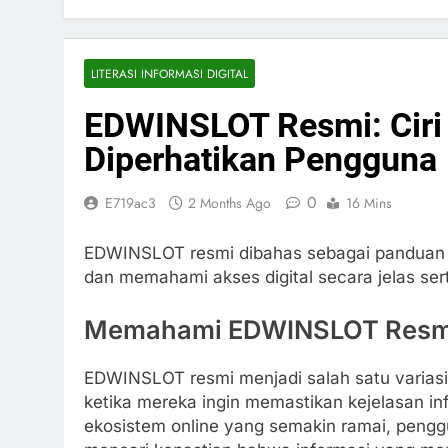
LITERASI INFORMASI DIGITAL
EDWINSLOT Resmi: Ciri 
Diperhatikan Pengguna
0
E719ac3
2 Months Ago
16 Mins
EDWINSLOT resmi dibahas sebagai panduan m
dan memahami akses digital secara jelas ser
Memahami EDWINSLOT Resmi d
EDWINSLOT resmi menjadi salah satu varias
ketika mereka ingin memastikan kejelasan inf
ekosistem online yang semakin ramai, pengg