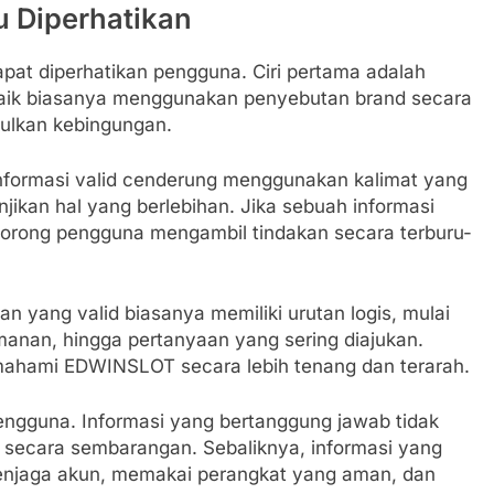
lu Diperhatikan
dapat diperhatikan pengguna. Ciri pertama adalah
g baik biasanya menggunakan penyebutan brand secara
bulkan kebingungan.
 Informasi valid cenderung menggunakan kalimat yang
njikan hal yang berlebihan. Jika sebuah informasi
orong pengguna mengambil tindakan secara terburu-
san yang valid biasanya memiliki urutan logis, mulai
anan, hingga pertanyaan yang sering diajukan.
mahami EDWINSLOT secara lebih tenang dan terarah.
ngguna. Informasi yang bertanggung jawab tidak
secara sembarangan. Sebaliknya, informasi yang
enjaga akun, memakai perangkat yang aman, dan