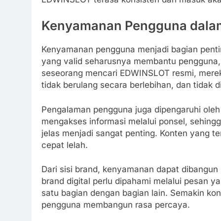
Kenyamanan Pengguna dalam
Kenyamanan pengguna menjadi bagian penting 
yang valid seharusnya membantu pengguna,
seseorang mencari EDWINSLOT resmi, mere
tidak berulang secara berlebihan, dan tidak di
Pengalaman pengguna juga dipengaruhi oleh
mengakses informasi melalui ponsel, sehing
jelas menjadi sangat penting. Konten yang t
cepat lelah.
Dari sisi brand, kenyamanan dapat dibangun
brand digital perlu dipahami melalui pesan ya
satu bagian dengan bagian lain. Semakin ko
pengguna membangun rasa percaya.