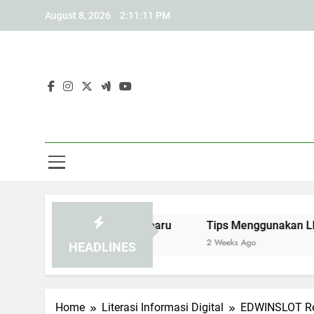
Skip
August 8, 2026
2:11:12 PM
to
content
Ach
Rasakan Ke
alui Browser Terbaru
Tips Menggunakan LEBAH4D mela
2 Weeks Ago
HEADLINES
Home
Literasi Informasi Digital
EDWINSLOT Res