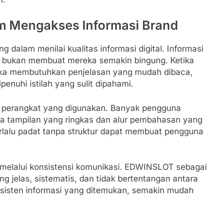
 Mengakses Informasi Brand
dalam menilai kualitas informasi digital. Informasi
 bukan membuat mereka semakin bingung. Ketika
ka membutuhkan penjelasan yang mudah dibaca,
penuhi istilah yang sulit dipahami.
 perangkat yang digunakan. Banyak pengguna
ga tampilan yang ringkas dan alur pembahasan yang
erlalu padat tanpa struktur dapat membuat pengguna
 melalui konsistensi komunikasi. EDWINSLOT sebagai
ng jelas, sistematis, dan tidak bertentangan antara
nsisten informasi yang ditemukan, semakin mudah