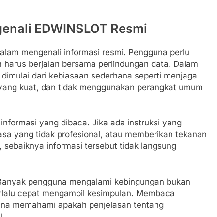
enali EDWINSLOT Resmi
alam mengenali informasi resmi. Pengguna perlu
harus berjalan bersama perlindungan data. Dalam
imulai dari kebiasaan sederhana seperti menjaga
 yang kuat, dan tidak menggunakan perangkat umum
 informasi yang dibaca. Jika ada instruksi yang
sa yang tidak profesional, atau memberikan tekanan
sebaiknya informasi tersebut tidak langsung
. Banyak pengguna mengalami kebingungan bukan
terlalu cepat mengambil kesimpulan. Membaca
una memahami apakah penjelasan tentang
l.