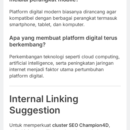
Platform digital modern biasanya dirancang agar
kompatibel dengan berbagai perangkat termasuk
smartphone, tablet, dan komputer.
Apa yang membuat platform digital terus
berkembang?
Perkembangan teknologi seperti cloud computing,
artificial intelligence, serta peningkatan jaringan
internet menjadi faktor utama pertumbuhan
platform digital.
Internal Linking
Suggestion
Untuk memperkuat
cluster SEO Champion4D
,