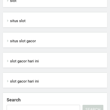
slot
situs slot
situs slot gacor
slot gacor hari ini
slot gacor hari ini
Search
SEARCH