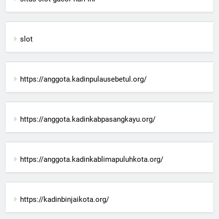
slot
https://anggota.kadinpulausebetul.org/
https://anggota.kadinkabpasangkayu.org/
https://anggota.kadinkablimapuluhkota.org/
https://kadinbinjaikota.org/