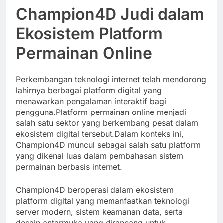
Champion4D Judi dalam
Ekosistem Platform
Permainan Online
Perkembangan teknologi internet telah mendorong
lahirnya berbagai platform digital yang
menawarkan pengalaman interaktif bagi
pengguna.Platform permainan online menjadi
salah satu sektor yang berkembang pesat dalam
ekosistem digital tersebut.Dalam konteks ini,
Champion4D muncul sebagai salah satu platform
yang dikenal luas dalam pembahasan sistem
permainan berbasis internet.
Champion4D beroperasi dalam ekosistem
platform digital yang memanfaatkan teknologi
server modern, sistem keamanan data, serta
desain antarmuka yang dirancang untuk