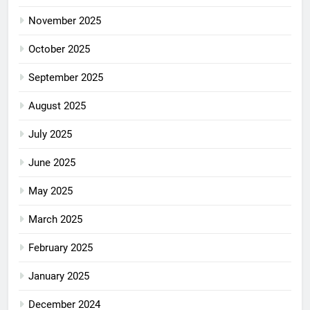
November 2025
October 2025
September 2025
August 2025
July 2025
June 2025
May 2025
March 2025
February 2025
January 2025
December 2024