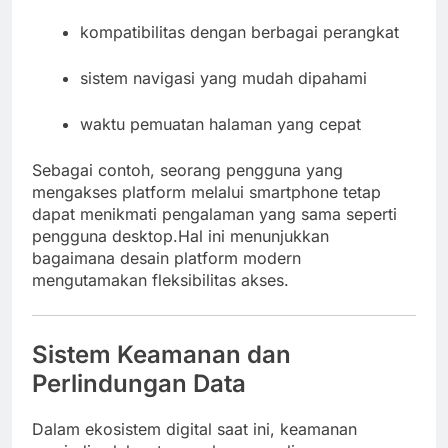
kompatibilitas dengan berbagai perangkat
sistem navigasi yang mudah dipahami
waktu pemuatan halaman yang cepat
Sebagai contoh, seorang pengguna yang
mengakses platform melalui smartphone tetap
dapat menikmati pengalaman yang sama seperti
pengguna desktop.Hal ini menunjukkan
bagaimana desain platform modern
mengutamakan fleksibilitas akses.
Sistem Keamanan dan
Perlindungan Data
Dalam ekosistem digital saat ini, keamanan