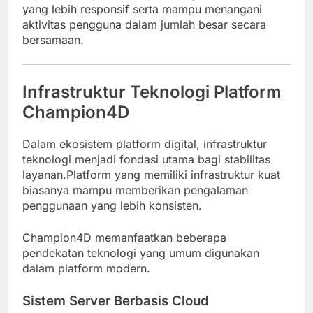
yang lebih responsif serta mampu menangani
aktivitas pengguna dalam jumlah besar secara
bersamaan.
Infrastruktur Teknologi Platform
Champion4D
Dalam ekosistem platform digital, infrastruktur
teknologi menjadi fondasi utama bagi stabilitas
layanan.Platform yang memiliki infrastruktur kuat
biasanya mampu memberikan pengalaman
penggunaan yang lebih konsisten.
Champion4D memanfaatkan beberapa
pendekatan teknologi yang umum digunakan
dalam platform modern.
Sistem Server Berbasis Cloud