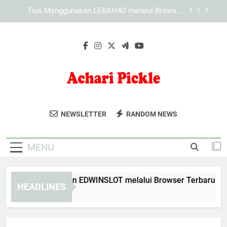
Skip
EDWINSLOT dengan Sistem Akses yang Stabil
to
dan Responsif
content
LEBAH4D dengan Sistem Akses yang Stabil dan
Responsif
Tips Menggunakan EDWINSLOT melalui Browser
Terbaru
Tips Menggunakan LEBAH4D melalui Browser
Terbaru
Achari Pickle
EDWINSLOT dengan Sistem Akses yang Stabil
Rasakan Kelezatan Acar Khas India Dari
dan Responsif
NEWSLETTER
RANDOM NEWS
Achari Pickle. Produk Autentik Dengan Rasa
LEBAH4D dengan Sistem Akses yang Stabil dan
Responsif
Yang Menggugah Selera.
MENU
ips Menggunakan EDWINSLOT melalui Browser Terbaru
HEADLINES
Weeks Ago