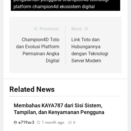
platform champion4d ekosistem digital
Previous:
Next:
Post
navigation
Champion4D Toto
Link Toto dan
dan Evolusi Platform
Hubungannya
Permainan Angka
dengan Teknologi
Digital
Server Modern
Related News
Membahas KAYA787 dari Sisi Sistem,
Tampilan, dan Kenyamanan Pengguna
e719ac3
1 month ago
0