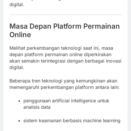
digital.
Masa Depan Platform Permainan
Online
Melihat perkembangan teknologi saat ini, masa
depan platform permainan online diperkirakan
akan semakin terintegrasi dengan berbagai inovasi
digital.
Beberapa tren teknologi yang kemungkinan akan
memengaruhi perkembangan platform antara lain:
penggunaan artificial intelligence untuk
analisis data
sistem keamanan berbasis machine learning