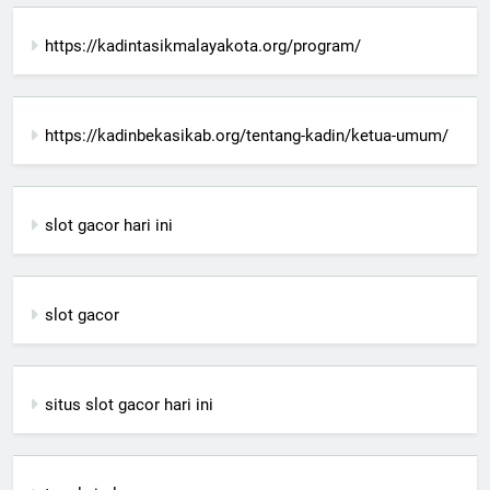
https://kadintasikmalayakota.org/program/
https://kadinbekasikab.org/tentang-kadin/ketua-umum/
slot gacor hari ini
slot gacor
situs slot gacor hari ini