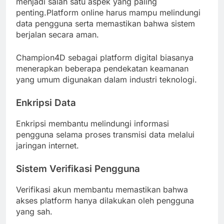
menjadi salah satu aspek yang paling
penting.Platform online harus mampu melindungi
data pengguna serta memastikan bahwa sistem
berjalan secara aman.
Champion4D sebagai platform digital biasanya
menerapkan beberapa pendekatan keamanan
yang umum digunakan dalam industri teknologi.
Enkripsi Data
Enkripsi membantu melindungi informasi
pengguna selama proses transmisi data melalui
jaringan internet.
Sistem Verifikasi Pengguna
Verifikasi akun membantu memastikan bahwa
akses platform hanya dilakukan oleh pengguna
yang sah.