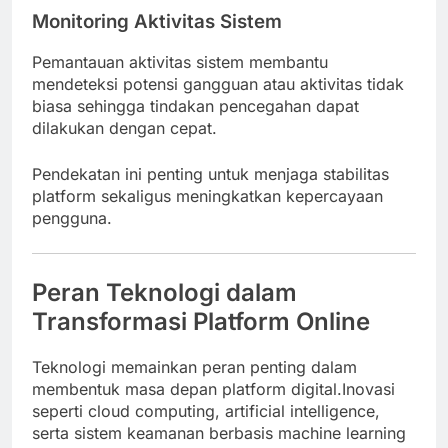
Monitoring Aktivitas Sistem
Pemantauan aktivitas sistem membantu
mendeteksi potensi gangguan atau aktivitas tidak
biasa sehingga tindakan pencegahan dapat
dilakukan dengan cepat.
Pendekatan ini penting untuk menjaga stabilitas
platform sekaligus meningkatkan kepercayaan
pengguna.
Peran Teknologi dalam
Transformasi Platform Online
Teknologi memainkan peran penting dalam
membentuk masa depan platform digital.Inovasi
seperti cloud computing, artificial intelligence,
serta sistem keamanan berbasis machine learning