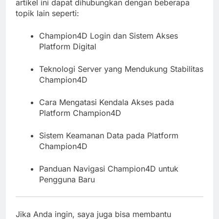
artikel ini dapat dihubungkan dengan beberapa
topik lain seperti:
Champion4D Login dan Sistem Akses
Platform Digital
Teknologi Server yang Mendukung Stabilitas
Champion4D
Cara Mengatasi Kendala Akses pada
Platform Champion4D
Sistem Keamanan Data pada Platform
Champion4D
Panduan Navigasi Champion4D untuk
Pengguna Baru
Jika Anda ingin, saya juga bisa membantu