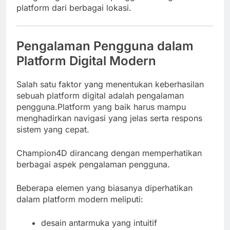
platform dari berbagai lokasi.
Pengalaman Pengguna dalam
Platform Digital Modern
Salah satu faktor yang menentukan keberhasilan
sebuah platform digital adalah pengalaman
pengguna.Platform yang baik harus mampu
menghadirkan navigasi yang jelas serta respons
sistem yang cepat.
Champion4D dirancang dengan memperhatikan
berbagai aspek pengalaman pengguna.
Beberapa elemen yang biasanya diperhatikan
dalam platform modern meliputi:
desain antarmuka yang intuitif