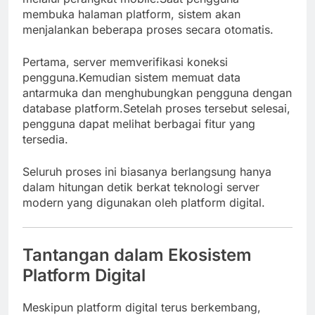
membuka halaman platform, sistem akan
menjalankan beberapa proses secara otomatis.
Pertama, server memverifikasi koneksi
pengguna.Kemudian sistem memuat data
antarmuka dan menghubungkan pengguna dengan
database platform.Setelah proses tersebut selesai,
pengguna dapat melihat berbagai fitur yang
tersedia.
Seluruh proses ini biasanya berlangsung hanya
dalam hitungan detik berkat teknologi server
modern yang digunakan oleh platform digital.
Tantangan dalam Ekosistem
Platform Digital
Meskipun platform digital terus berkembang,