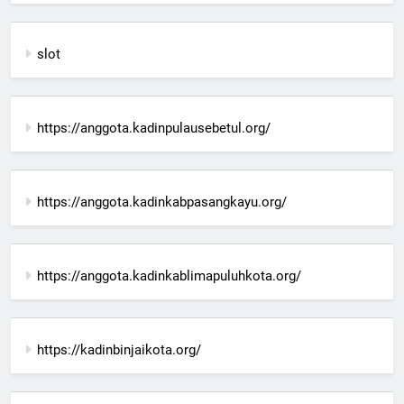
slot
https://anggota.kadinpulausebetul.org/
https://anggota.kadinkabpasangkayu.org/
https://anggota.kadinkablimapuluhkota.org/
https://kadinbinjaikota.org/