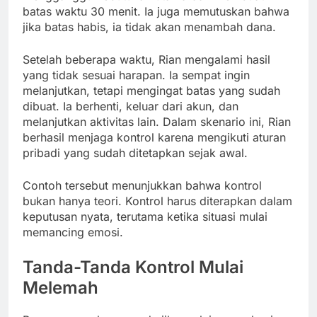
batas waktu 30 menit. Ia juga memutuskan bahwa
jika batas habis, ia tidak akan menambah dana.
Setelah beberapa waktu, Rian mengalami hasil
yang tidak sesuai harapan. Ia sempat ingin
melanjutkan, tetapi mengingat batas yang sudah
dibuat. Ia berhenti, keluar dari akun, dan
melanjutkan aktivitas lain. Dalam skenario ini, Rian
berhasil menjaga kontrol karena mengikuti aturan
pribadi yang sudah ditetapkan sejak awal.
Contoh tersebut menunjukkan bahwa kontrol
bukan hanya teori. Kontrol harus diterapkan dalam
keputusan nyata, terutama ketika situasi mulai
memancing emosi.
Tanda-Tanda Kontrol Mulai
Melemah