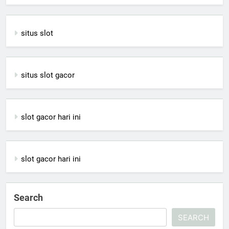
situs slot
situs slot gacor
slot gacor hari ini
slot gacor hari ini
Search
SEARCH