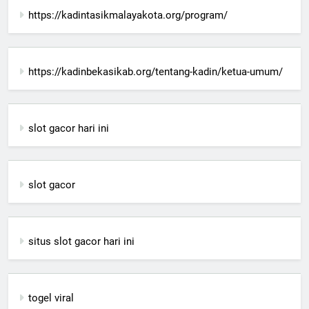
https://kadintasikmalayakota.org/program/
https://kadinbekasikab.org/tentang-kadin/ketua-umum/
slot gacor hari ini
slot gacor
situs slot gacor hari ini
togel viral