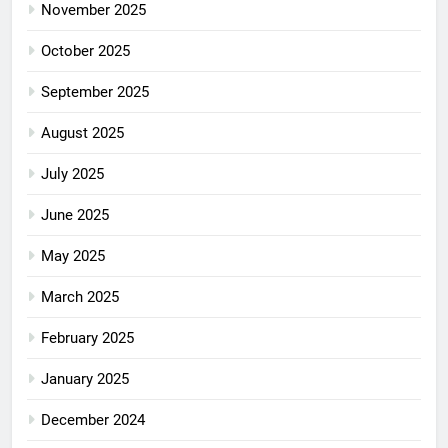
November 2025
October 2025
September 2025
August 2025
July 2025
June 2025
May 2025
March 2025
February 2025
January 2025
December 2024