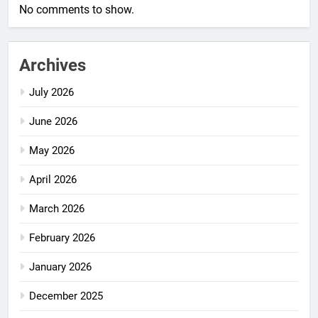
No comments to show.
Archives
July 2026
June 2026
May 2026
April 2026
March 2026
February 2026
January 2026
December 2025