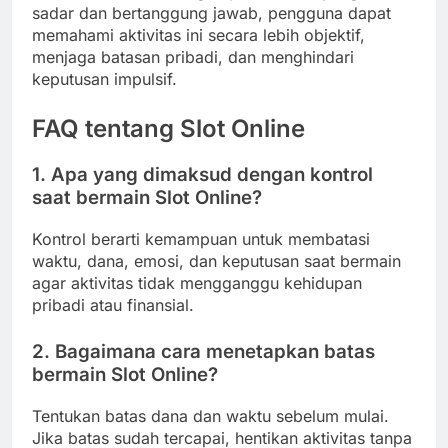
sadar dan bertanggung jawab, pengguna dapat
memahami aktivitas ini secara lebih objektif,
menjaga batasan pribadi, dan menghindari
keputusan impulsif.
FAQ tentang Slot Online
1. Apa yang dimaksud dengan kontrol
saat bermain Slot Online?
Kontrol berarti kemampuan untuk membatasi
waktu, dana, emosi, dan keputusan saat bermain
agar aktivitas tidak mengganggu kehidupan
pribadi atau finansial.
2. Bagaimana cara menetapkan batas
bermain Slot Online?
Tentukan batas dana dan waktu sebelum mulai.
Jika batas sudah tercapai, hentikan aktivitas tanpa