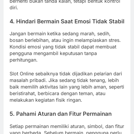
berhenti bukan tanda kalah, tetapi bentuk kontrol
diri.
4. Hindari Bermain Saat Emosi Tidak Stabil
Jangan bermain ketika sedang marah, sedih,
bosan berlebihan, atau ingin melampiaskan stres.
Kondisi emosi yang tidak stabil dapat membuat
pengguna mengambil keputusan tanpa
perhitungan.
Slot Online sebaiknya tidak dijadikan pelarian dari
masalah pribadi. Jika sedang tidak tenang, lebih
baik memilih aktivitas lain yang lebih aman, seperti
beristirahat, berbicara dengan teman, atau
melakukan kegiatan fisik ringan.
5. Pahami Aturan dan Fitur Permainan
Setiap permainan memiliki aturan, simbol, dan fitur
yang berbeda. Sebelum bermain, pengguna perlu