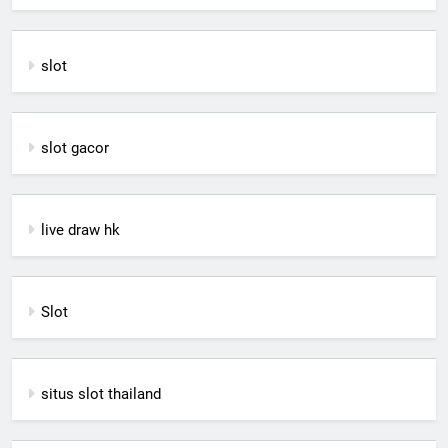
slot
slot gacor
live draw hk
Slot
situs slot thailand