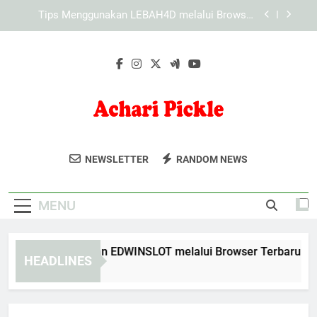
Skip
EDWINSLOT dengan Sistem Akses yang Stabil
to
dan Responsif
content
LEBAH4D dengan Sistem Akses yang Stabil dan
Responsif
Tips Menggunakan EDWINSLOT melalui Browser
Terbaru
Tips Menggunakan LEBAH4D melalui Browser
Terbaru
Achari Pickle
EDWINSLOT dengan Sistem Akses yang Stabil
Rasakan Kelezatan Acar Khas India Dari
dan Responsif
NEWSLETTER
RANDOM NEWS
Achari Pickle. Produk Autentik Dengan Rasa
LEBAH4D dengan Sistem Akses yang Stabil dan
Responsif
Yang Menggugah Selera.
MENU
ips Menggunakan EDWINSLOT melalui Browser Terbaru
HEADLINES
Week Ago