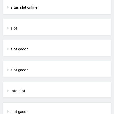
situs slot online
slot
slot gacor
slot gacor
toto slot
slot gacor