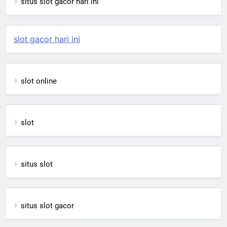
situs slot gacor hari ini
slot gacor hari ini
slot online
slot
situs slot
situs slot gacor