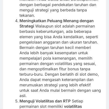
dengan berbagai pendekatan taruhan dan
menguji strategi yang berbeda tanpa
tekanan.
Meningkatkan Peluang Menang dengan
Strategi
Walaupun slot adalah permainan
berbasis keberuntungan, ada beberapa
elemen yang bisa Anda kendalikan, seperti
pengelolaan anggaran dan ukuran taruhan.
Bermain dengan taruhan kecil memberi
Anda lebih banyak kesempatan untuk
mempelajari pola kemenangan, memilih
permainan dengan volatilitas yang sesuai,
dan mengoptimalkan fitur bonus tanpa
terburu-buru. Dengan berlatih di slot demo,
Anda dapat mengasah keterampilan dan
merumuskan strategi yang lebih efektif
untuk saat Anda mulai bermain dengan uang
asli.
Menguji Volatilitas dan RTP
Setiap
permainan slot memiliki
volatilitas