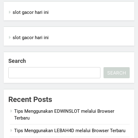
slot gacor hari ini
slot gacor hari ini
Search
SEARCH
Recent Posts
Tips Menggunakan EDWINSLOT melalui Browser
Terbaru
Tips Menggunakan LEBAH4D melalui Browser Terbaru