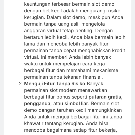
keuntungan terbesar bermain slot demo
dengan bet kecil adalah mengurangi risiko
kerugian. Dalam slot demo, meskipun Anda
bermain tanpa uang asli, mengelola
anggaran virtual tetap penting. Dengan
bertaruh lebih kecil, Anda bisa bermain lebih
lama dan mencoba lebih banyak fitur
permainan tanpa cepat menghabiskan kredit
virtual. Ini memberi Anda lebih banyak
waktu untuk mempelajari cara kerja
berbagai fitur dan memahami mekanisme
permainan tanpa tekanan finansial.
Menguji Fitur Tanpa Risiko
Banyak
permainan slot modern menawarkan
berbagai fitur bonus seperti
putaran gratis
,
pengganda
, atau
simbol liar
. Bermain slot
demo dengan taruhan kecil memungkinkan
Anda untuk menguji berbagai fitur ini tanpa
khawatir tentang kerugian. Anda bisa
mencoba bagaimana setiap fitur bekerja,