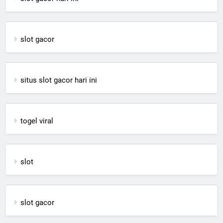
slot gacor
situs slot gacor hari ini
togel viral
slot
slot gacor