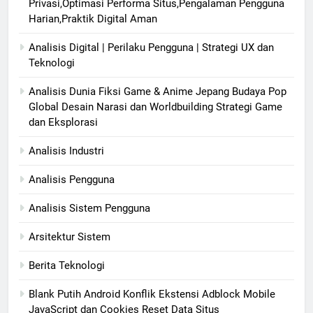
Privasi,Optimasi Performa Situs,Pengalaman Pengguna
Harian,Praktik Digital Aman
Analisis Digital | Perilaku Pengguna | Strategi UX dan
Teknologi
Analisis Dunia Fiksi Game & Anime Jepang Budaya Pop
Global Desain Narasi dan Worldbuilding Strategi Game
dan Eksplorasi
Analisis Industri
Analisis Pengguna
Analisis Sistem Pengguna
Arsitektur Sistem
Berita Teknologi
Blank Putih Android Konflik Ekstensi Adblock Mobile
JavaScript dan Cookies Reset Data Situs