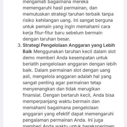
mengamati bagaimana mereka
memengaruhi hasil permainan, dan
memutuskan strategi taruhan terbaik tanpa
risiko kehilangan uang. Ini sangat berguna
untuk pemain yang ingin memahami cara
kerja fitur-fitur baru sebelum bermain
dengan taruhan besar.
Strategi Pengelolaan Anggaran yang Lebih
Baik
Menggunakan taruhan kecil dalam slot
demo memberi Anda kesempatan untuk
berlatih pengelolaan anggaran dengan lebih
baik. Dalam permainan slot dengan uang
asli, mengelola anggaran adalah hal yang
sangat penting agar permainan tetap
menyenangkan dan tidak merugikan
finansial. Dengan bertaruh kecil, Anda bisa
memperpanjang waktu bermain dan
memahami bagaimana pengelolaan
anggaran yang efektif dapat memengaruhi
pengalaman permainan Anda. Ini juga
memberi Anda waktu untuk bereksperimen