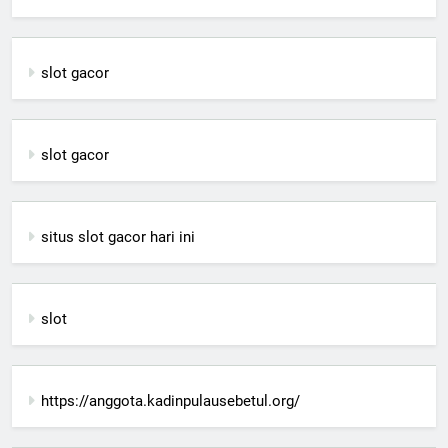
slot gacor
slot gacor
situs slot gacor hari ini
slot
https://anggota.kadinpulausebetul.org/