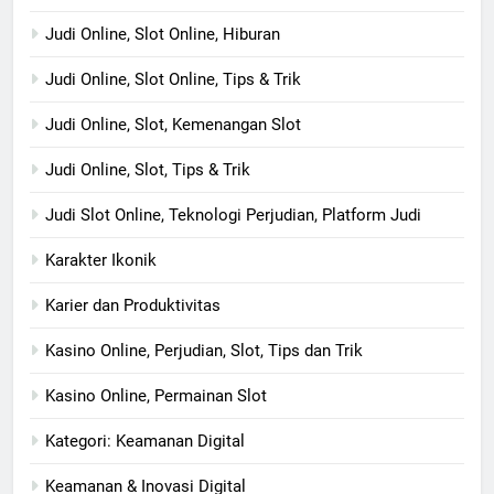
Judi Online, Slot Online, Hiburan
Judi Online, Slot Online, Tips & Trik
Judi Online, Slot, Kemenangan Slot
Judi Online, Slot, Tips & Trik
Judi Slot Online, Teknologi Perjudian, Platform Judi
Karakter Ikonik
Karier dan Produktivitas
Kasino Online, Perjudian, Slot, Tips dan Trik
Kasino Online, Permainan Slot
Kategori: Keamanan Digital
Keamanan & Inovasi Digital