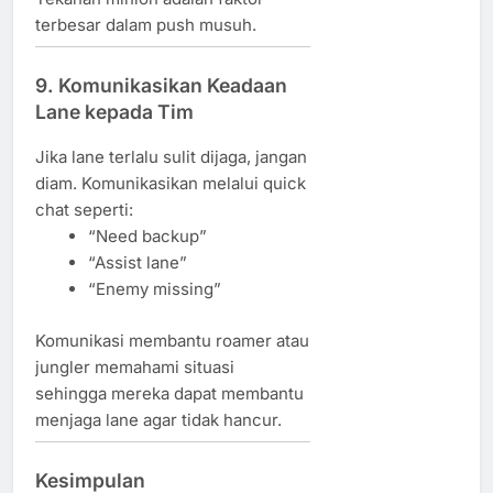
terbesar dalam push musuh.
9. Komunikasikan Keadaan
Lane kepada Tim
Jika lane terlalu sulit dijaga, jangan
diam. Komunikasikan melalui quick
chat seperti:
“Need backup”
“Assist lane”
“Enemy missing”
Komunikasi membantu roamer atau
jungler memahami situasi
sehingga mereka dapat membantu
menjaga lane agar tidak hancur.
Kesimpulan