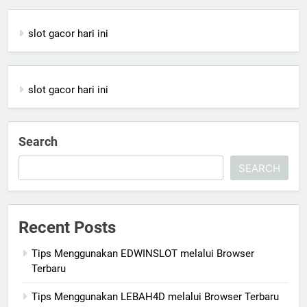
slot gacor hari ini
slot gacor hari ini
Search
SEARCH
Recent Posts
Tips Menggunakan EDWINSLOT melalui Browser
Terbaru
Tips Menggunakan LEBAH4D melalui Browser Terbaru