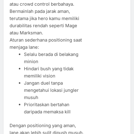
atau crowd control berbahaya.
Bermainlah pada jarak aman,
terutama jika hero kamu memiliki
durabilitas rendah seperti Mage
atau Marksman.
Aturan sederhana positioning saat
menjaga lane:
Selalu berada di belakang
minion
Hindari bush yang tidak
memiliki vision
Jangan duel tanpa
mengetahui lokasi jungler
musuh
Prioritaskan bertahan
daripada memaksa kill
Dengan positioning yang aman,
lane akan lebih sulit dipush musuh.