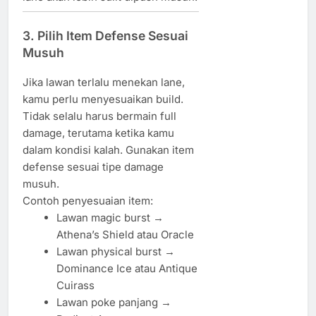
3. Pilih Item Defense Sesuai
Musuh
Jika lawan terlalu menekan lane,
kamu perlu menyesuaikan build.
Tidak selalu harus bermain full
damage, terutama ketika kamu
dalam kondisi kalah. Gunakan item
defense sesuai tipe damage
musuh.
Contoh penyesuaian item:
Lawan magic burst →
Athena’s Shield atau Oracle
Lawan physical burst →
Dominance Ice atau Antique
Cuirass
Lawan poke panjang →