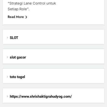
“Strategi Lane Control untuk
Setiap Role”.
Read More
SLOT
slot gacor
toto togel
https://www.shrishaktigrahudyog.com/