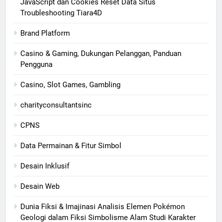
JavaScript dan Cookies Reset Data Situs
Troubleshooting Tiara4D
Brand Platform
Casino & Gaming, Dukungan Pelanggan, Panduan
Pengguna
Casino, Slot Games, Gambling
charityconsultantsinc
CPNS
Data Permainan & Fitur Simbol
Desain Inklusif
Desain Web
Dunia Fiksi & Imajinasi Analisis Elemen Pokémon
Geologi dalam Fiksi Simbolisme Alam Studi Karakter