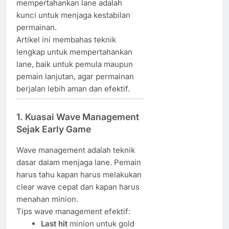
mempertahankan lane adalah
kunci untuk menjaga kestabilan
permainan.
Artikel ini membahas teknik
lengkap untuk mempertahankan
lane, baik untuk pemula maupun
pemain lanjutan, agar permainan
berjalan lebih aman dan efektif.
1. Kuasai Wave Management
Sejak Early Game
Wave management adalah teknik
dasar dalam menjaga lane. Pemain
harus tahu kapan harus melakukan
clear wave cepat dan kapan harus
menahan minion.
Tips wave management efektif:
Last hit
minion untuk gold