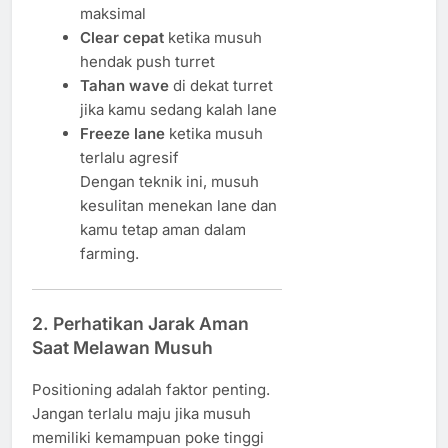
maksimal
Clear cepat
ketika musuh
hendak push turret
Tahan wave
di dekat turret
jika kamu sedang kalah lane
Freeze lane
ketika musuh
terlalu agresif
Dengan teknik ini, musuh
kesulitan menekan lane dan
kamu tetap aman dalam
farming.
2. Perhatikan Jarak Aman
Saat Melawan Musuh
Positioning adalah faktor penting.
Jangan terlalu maju jika musuh
memiliki kemampuan poke tinggi