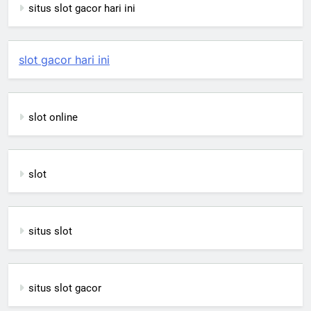
situs slot gacor hari ini
slot gacor hari ini
slot online
slot
situs slot
situs slot gacor