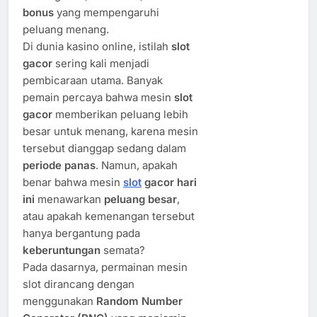
bonus
yang mempengaruhi
peluang menang.
Di dunia kasino online, istilah
slot
gacor
sering kali menjadi
pembicaraan utama. Banyak
pemain percaya bahwa mesin
slot
gacor
memberikan peluang lebih
besar untuk menang, karena mesin
tersebut dianggap sedang dalam
periode panas
. Namun, apakah
benar bahwa mesin
slot
gacor hari
ini
menawarkan
peluang besar
,
atau apakah kemenangan tersebut
hanya bergantung pada
keberuntungan
semata?
Pada dasarnya, permainan mesin
slot dirancang dengan
menggunakan
Random Number