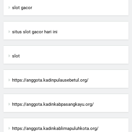
slot gacor
situs slot gacor hari ini
slot
https://anggota.kadinpulausebetul.org/
https://anggota.kadinkabpasangkayu.org/
https://anggota.kadinkablimapuluhkota.org/