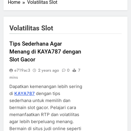
Home
Volatilitas Slot
Volatilitas Slot
Tips Sederhana Agar
Menang di KAYA787 dengan
Slot Gacor
e719ac3
2 years ago
0
7
mins
Dapatkan kemenangan lebih sering
di
KAYA787
dengan tips
sederhana untuk memilih dan
bermain slot gacor. Pelajari cara
memanfaatkan RTP dan volatilitas
agar lebih berpeluang menang.
Bermain di situs judi online seperti