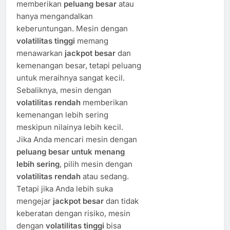
memberikan
peluang besar
atau
hanya mengandalkan
keberuntungan. Mesin dengan
volatilitas tinggi
memang
menawarkan
jackpot besar
dan
kemenangan besar, tetapi peluang
untuk meraihnya sangat kecil.
Sebaliknya, mesin dengan
volatilitas rendah
memberikan
kemenangan lebih sering
meskipun nilainya lebih kecil.
Jika Anda mencari mesin dengan
peluang besar untuk menang
lebih sering
, pilih mesin dengan
volatilitas rendah
atau sedang.
Tetapi jika Anda lebih suka
mengejar
jackpot besar
dan tidak
keberatan dengan risiko, mesin
dengan
volatilitas tinggi
bisa