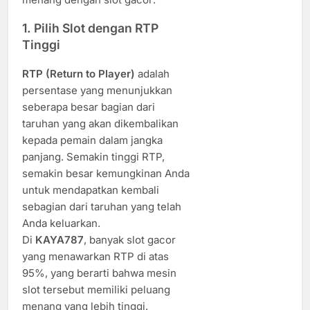
1. Pilih Slot dengan RTP
Tinggi
RTP (Return to Player)
adalah
persentase yang menunjukkan
seberapa besar bagian dari
taruhan yang akan dikembalikan
kepada pemain dalam jangka
panjang. Semakin tinggi RTP,
semakin besar kemungkinan Anda
untuk mendapatkan kembali
sebagian dari taruhan yang telah
Anda keluarkan.
Di
KAYA787
, banyak slot gacor
yang menawarkan RTP di atas
95%, yang berarti bahwa mesin
slot tersebut memiliki peluang
menang yang lebih tinggi.