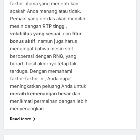
faktor utama yang menentukan
apakah Anda menang atau tidak.
Pemain yang cerdas akan memilih
mesin dengan
RTP tinggi
,
volatilitas yang sesuai
, dan
fitur
bonus aktif
, namun juga harus
mengingat bahwa mesin slot
beroperasi dengan
RNG
, yang
berarti hasil akhirnya tetap tak
terduga. Dengan memahami
faktor-faktor ini, Anda dapat
meningkatkan peluang Anda untuk
meraih kemenangan besar
dan
menikmati permainan dengan lebih
menyenangkan
Read More