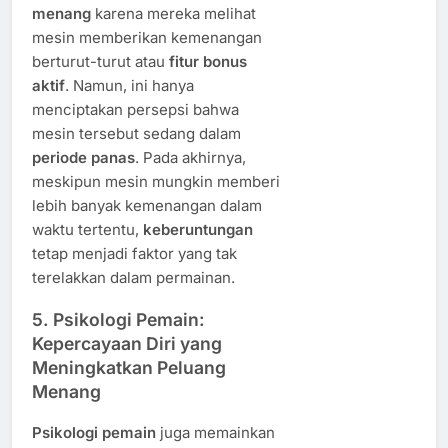
menang
karena mereka melihat
mesin memberikan kemenangan
berturut-turut atau
fitur bonus
aktif
. Namun, ini hanya
menciptakan persepsi bahwa
mesin tersebut sedang dalam
periode panas
. Pada akhirnya,
meskipun mesin mungkin memberi
lebih banyak kemenangan dalam
waktu tertentu,
keberuntungan
tetap menjadi faktor yang tak
terelakkan dalam permainan.
5.
Psikologi Pemain:
Kepercayaan Diri yang
Meningkatkan Peluang
Menang
Psikologi pemain
juga memainkan