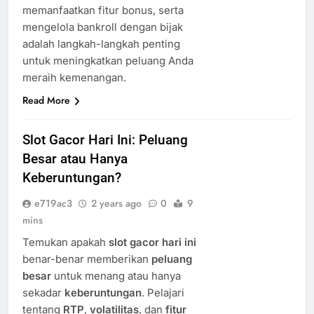
memanfaatkan fitur bonus, serta
mengelola bankroll dengan bijak
adalah langkah-langkah penting
untuk meningkatkan peluang Anda
meraih kemenangan.
Read More
Slot Gacor Hari Ini: Peluang
Besar atau Hanya
Keberuntungan?
e719ac3
2 years ago
0
9
mins
Temukan apakah
slot gacor hari ini
benar-benar memberikan
peluang
besar
untuk menang atau hanya
sekadar
keberuntungan
. Pelajari
tentang
RTP
,
volatilitas
, dan
fitur