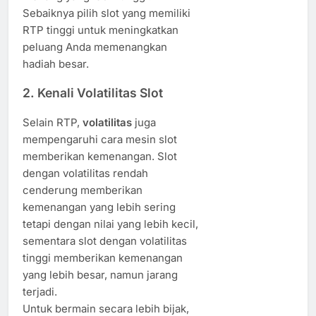
Sebaiknya pilih slot yang memiliki
RTP tinggi untuk meningkatkan
peluang Anda memenangkan
hadiah besar.
2. Kenali Volatilitas Slot
Selain RTP,
volatilitas
juga
mempengaruhi cara mesin slot
memberikan kemenangan. Slot
dengan volatilitas rendah
cenderung memberikan
kemenangan yang lebih sering
tetapi dengan nilai yang lebih kecil,
sementara slot dengan volatilitas
tinggi memberikan kemenangan
yang lebih besar, namun jarang
terjadi.
Untuk bermain secara lebih bijak,