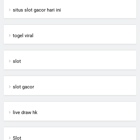
situs slot gacor hari ini
togel viral
slot
slot gacor
live draw hk
Slot