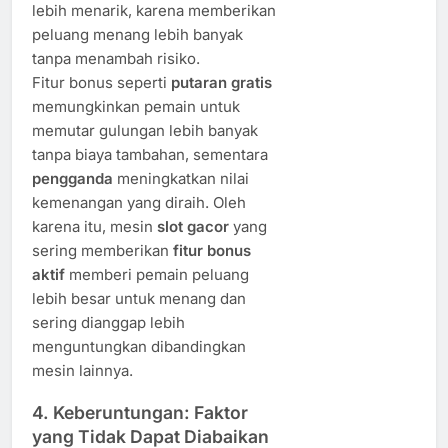
lebih menarik, karena memberikan
peluang menang lebih banyak
tanpa menambah risiko.
Fitur bonus seperti
putaran gratis
memungkinkan pemain untuk
memutar gulungan lebih banyak
tanpa biaya tambahan, sementara
pengganda
meningkatkan nilai
kemenangan yang diraih. Oleh
karena itu, mesin
slot gacor
yang
sering memberikan
fitur bonus
aktif
memberi pemain peluang
lebih besar untuk menang dan
sering dianggap lebih
menguntungkan dibandingkan
mesin lainnya.
4.
Keberuntungan: Faktor
yang Tidak Dapat Diabaikan