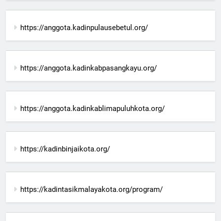
https://anggota.kadinpulausebetul.org/
https://anggota.kadinkabpasangkayu.org/
https://anggota.kadinkablimapuluhkota.org/
https://kadinbinjaikota.org/
https://kadintasikmalayakota.org/program/