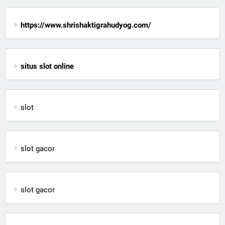
https://www.shrishaktigrahudyog.com/
situs slot online
slot
slot gacor
slot gacor