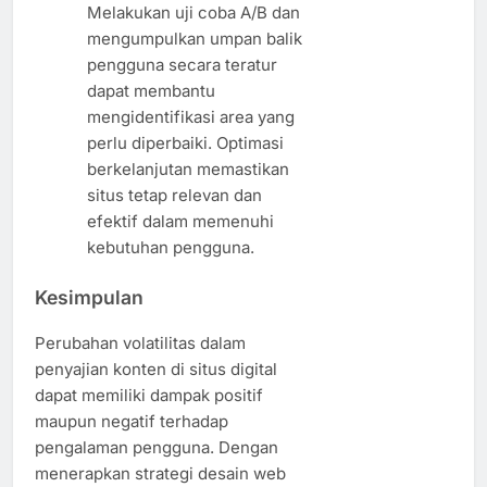
Melakukan uji coba A/B dan
mengumpulkan umpan balik
pengguna secara teratur
dapat membantu
mengidentifikasi area yang
perlu diperbaiki. Optimasi
berkelanjutan memastikan
situs tetap relevan dan
efektif dalam memenuhi
kebutuhan pengguna.
Kesimpulan
Perubahan volatilitas dalam
penyajian konten di situs digital
dapat memiliki dampak positif
maupun negatif terhadap
pengalaman pengguna. Dengan
menerapkan strategi desain web