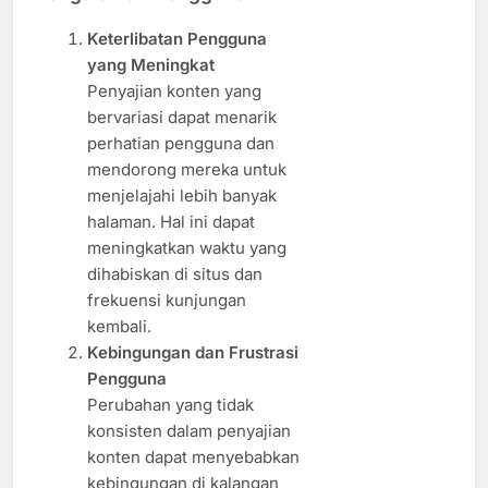
Keterlibatan Pengguna
yang Meningkat
Penyajian konten yang
bervariasi dapat menarik
perhatian pengguna dan
mendorong mereka untuk
menjelajahi lebih banyak
halaman. Hal ini dapat
meningkatkan waktu yang
dihabiskan di situs dan
frekuensi kunjungan
kembali.
Kebingungan dan Frustrasi
Pengguna
Perubahan yang tidak
konsisten dalam penyajian
konten dapat menyebabkan
kebingungan di kalangan