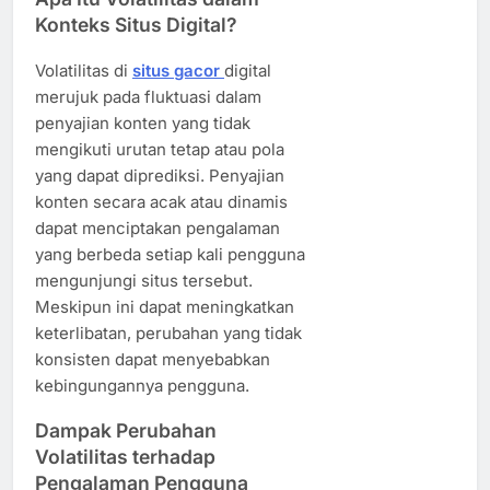
Konteks Situs Digital?
Volatilitas di
situs
gacor
digital
merujuk pada fluktuasi dalam
penyajian konten yang tidak
mengikuti urutan tetap atau pola
yang dapat diprediksi. Penyajian
konten secara acak atau dinamis
dapat menciptakan pengalaman
yang berbeda setiap kali pengguna
mengunjungi situs tersebut.
Meskipun ini dapat meningkatkan
keterlibatan, perubahan yang tidak
konsisten dapat menyebabkan
kebingungannya pengguna.
Dampak Perubahan
Volatilitas terhadap
Pengalaman Pengguna