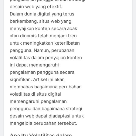
desain web yang efektif.
Dalam dunia digital yang terus
berkembang, situs web yang
menyajikan konten secara acak
atau dinamis telah menjadi tren
untuk meningkatkan keterlibatan
pengguna. Namun, perubahan
volatilitas dalam penyajian konten
ini dapat memengaruhi
pengalaman pengguna secara
signifikan. Artikel ini akan
membahas bagaimana perubahan
volatilitas di situs digital
memengaruhi pengalaman
pengguna dan bagaimana strategi
desain web dapat diadaptasi untuk
mengelola perubahan tersebut.
Apa Itu Volatilitas dalam