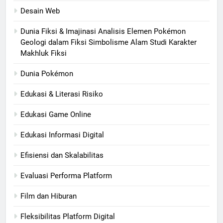
Desain Web
Dunia Fiksi & Imajinasi Analisis Elemen Pokémon
Geologi dalam Fiksi Simbolisme Alam Studi Karakter
Makhluk Fiksi
Dunia Pokémon
Edukasi & Literasi Risiko
Edukasi Game Online
Edukasi Informasi Digital
Efisiensi dan Skalabilitas
Evaluasi Performa Platform
Film dan Hiburan
Fleksibilitas Platform Digital