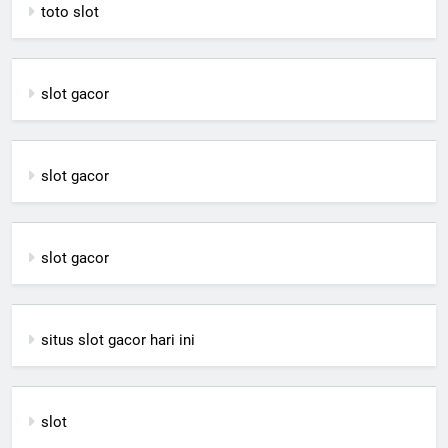
toto slot
slot gacor
slot gacor
slot gacor
situs slot gacor hari ini
slot