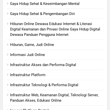
Gaya Hidup Sehat & Keseimbangan Mental
Gaya Hidup Sehat & Pengembangan Diri
Hiburan Online Dewasa Edukasi Internet & Literasi
Digital Keamanan dan Privasi Online Gaya Hidup Digital
Dewasa Panduan Pengguna Internet
Hiburan, Game, Judi Online
Informasi Judi Online
Infrastruktur Akses dan Performa Digital
Infrastruktur Platform
Infrastruktur Teknologi & Performa Digital
Infrastruktur Web, Keamanan Digital, Teknologi Server,
Panduan Akses, Edukasi Online