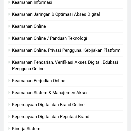
Keamanan Informasi
Keamanan Jaringan & Optimasi Akses Digital
Keamanan Online
Keamanan Online / Panduan Teknologi
Keamanan Online, Privasi Pengguna, Kebijakan Platform
Keamanan Pencarian, Verifikasi Akses Digital, Edukasi
Pengguna Online
Keamanan Perjudian Online
Keamanan Sistem & Manajemen Akses
Kepercayaan Digital dan Brand Online
Kepercayaan Digital dan Reputasi Brand
Kinerja Sistem