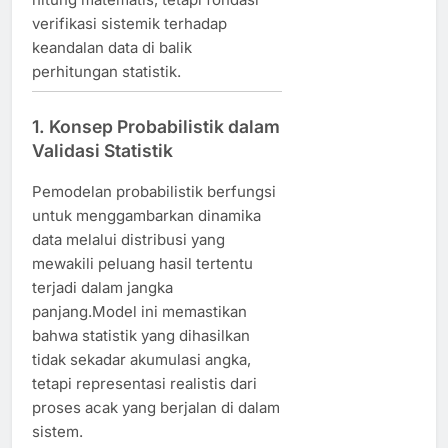
verifikasi sistemik terhadap
keandalan data di balik
perhitungan statistik.
1. Konsep Probabilistik dalam
Validasi Statistik
Pemodelan probabilistik berfungsi
untuk menggambarkan dinamika
data melalui distribusi yang
mewakili peluang hasil tertentu
terjadi dalam jangka
panjang.Model ini memastikan
bahwa statistik yang dihasilkan
tidak sekadar akumulasi angka,
tetapi representasi realistis dari
proses acak yang berjalan di dalam
sistem.