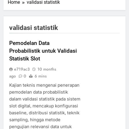
Home
validasi statistik
validasi statistik
Pemodelan Data
Probabilistik untuk Validasi
Statistik Slot
e719ac3
10 months
ago
0
6 mins
Kajian teknis mengenai penerapan
pemodelan data probabilistik
dalam validasi statistik pada sistem
slot digital, mencakup konfigurasi
baseline, distribusi statistik, teknik
sampling, hingga metode
pengujian relevansi data untuk