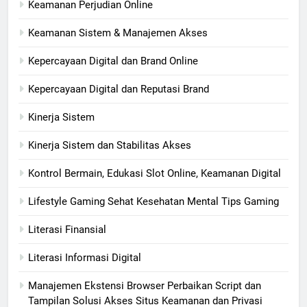
Keamanan Perjudian Online
Keamanan Sistem & Manajemen Akses
Kepercayaan Digital dan Brand Online
Kepercayaan Digital dan Reputasi Brand
Kinerja Sistem
Kinerja Sistem dan Stabilitas Akses
Kontrol Bermain, Edukasi Slot Online, Keamanan Digital
Lifestyle Gaming Sehat Kesehatan Mental Tips Gaming
Literasi Finansial
Literasi Informasi Digital
Manajemen Ekstensi Browser Perbaikan Script dan
Tampilan Solusi Akses Situs Keamanan dan Privasi