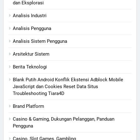
dan Eksplorasi
Analisis Industri
Analisis Pengguna
Analisis Sistem Pengguna
Arsitektur Sistem
Berita Teknologi
Blank Putih Android Konflik Ekstensi Adblock Mobile
JavaScript dan Cookies Reset Data Situs
Troubleshooting Tiara4D
Brand Platform
Casino & Gaming, Dukungan Pelanggan, Panduan
Pengguna
Casino, Slot Games, Gambling