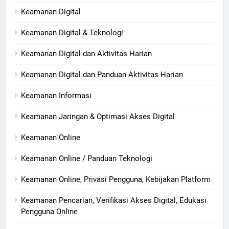
Keamanan Digital
Keamanan Digital & Teknologi
Keamanan Digital dan Aktivitas Harian
Keamanan Digital dan Panduan Aktivitas Harian
Keamanan Informasi
Keamanan Jaringan & Optimasi Akses Digital
Keamanan Online
Keamanan Online / Panduan Teknologi
Keamanan Online, Privasi Pengguna, Kebijakan Platform
Keamanan Pencarian, Verifikasi Akses Digital, Edukasi
Pengguna Online