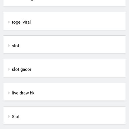
togel viral
slot
slot gacor
live draw hk
Slot