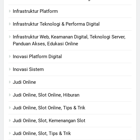
Infrastruktur Platform
Infrastruktur Teknologi & Performa Digital
Infrastruktur Web, Keamanan Digital, Teknologi Server,
Panduan Akses, Edukasi Online
Inovasi Platform Digital
Inovasi Sistem
Judi Online
Judi Online, Slot Online, Hiburan
Judi Online, Slot Online, Tips & Trik
Judi Online, Slot, Kemenangan Slot
Judi Online, Slot, Tips & Trik