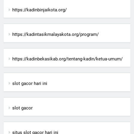
https://kadinbinjaikota.org/
https://kadintasikmalayakota.org/program/
https://kadinbekasikab.org/tentang-kadin/ketua-umum/
slot gacor hari ini
slot gacor
situs slot gacor hari ini