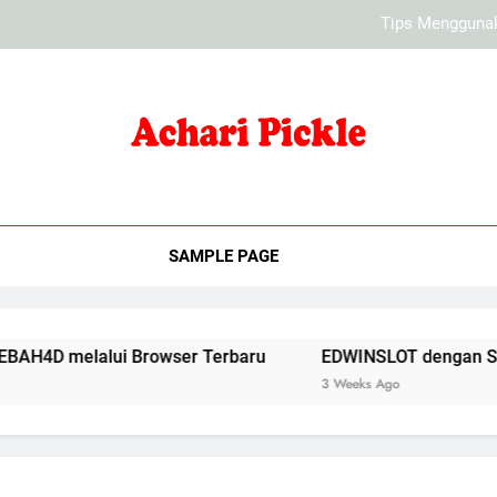
Tips Mengguna
EDWINSLOT dengan Sis
LEBAH4D dengan Sis
Tips Menggunakan
ari Pickle
lezatan Acar Khas India Dari Achari Pickle. Produk Autentik
Tips Mengguna
SAMPLE PAGE
EDWINSLOT dengan Sis
LEBAH4D dengan Sis
lui Browser Terbaru
EDWINSLOT dengan Sistem Akses 
3 Weeks Ago