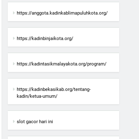
https://anggota.kadinkablimapuluhkota.org/
https://kadinbinjaikota.org/
https://kadintasikmalayakota.org/program/
https://kadinbekasikab.org/tentang-
kadin/ketua-umum/
slot gacor hari ini