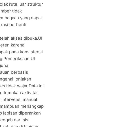
lak rute luar struktur
umber tidak
elembagaan yang dapat
rasi berhenti
etelah akses dibuka.UI
heren karena
mpak pada konsistensi
ang.Pemeriksaan UI
guna
tauan berbasis
ngenai lonjakan
s tidak wajar.Data ini
ditemukan aktivitas
 intervensi manual
 kemampuan menangkap
 lapisan diperankan
cegah dari sisi
kat, dan di lapisan