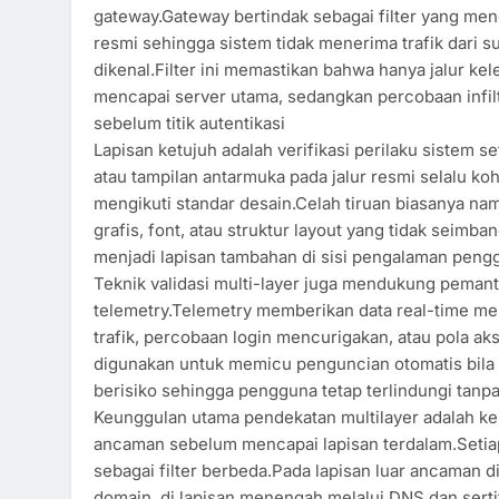
gateway.Gateway bertindak sebagai filter yang meno
resmi sehingga sistem tidak menerima trafik dari s
dikenal.Filter ini memastikan bahwa hanya jalur k
mencapai server utama, sedangkan percobaan infilt
sebelum titik autentikasi
Lapisan ketujuh adalah verifikasi perilaku sistem s
atau tampilan antarmuka pada jalur resmi selalu ko
mengikuti standar desain.Celah tiruan biasanya na
grafis, font, atau struktur layout yang tidak seimb
menjadi lapisan tambahan di sisi pengalaman peng
Teknik validasi multi-layer juga mendukung peman
telemetry.Telemetry memberikan data real-time me
trafik, percobaan login mencurigakan, atau pola akse
digunakan untuk memicu penguncian otomatis bila 
berisiko sehingga pengguna tetap terlindungi tanpa
Keunggulan utama pendekatan multilayer adalah
ancaman sebelum mencapai lapisan terdalam.Setiap
sebagai filter berbeda.Pada lapisan luar ancaman di
domain, di lapisan menengah melalui DNS dan sertifi