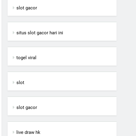
slot gacor
situs slot gacor hari ini
togel viral
slot
slot gacor
live draw hk