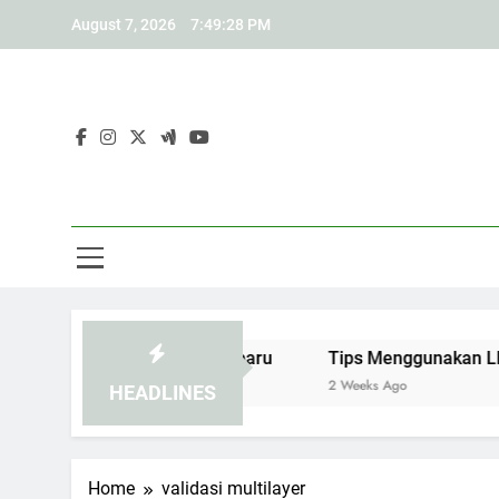
Skip
August 7, 2026
7:49:29 PM
to
content
Ach
Rasakan Ke
alui Browser Terbaru
Tips Menggunakan LEBAH4D mela
2 Weeks Ago
HEADLINES
Home
validasi multilayer