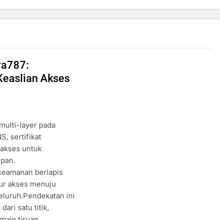
ya787:
Keaslian Akses
ulti-layer pada
, sertifikat
 akses untuk
pan.
 keamanan berlapis
lur akses menuju
eluruh.Pendekatan ini
ari satu titik,
main tiruan,