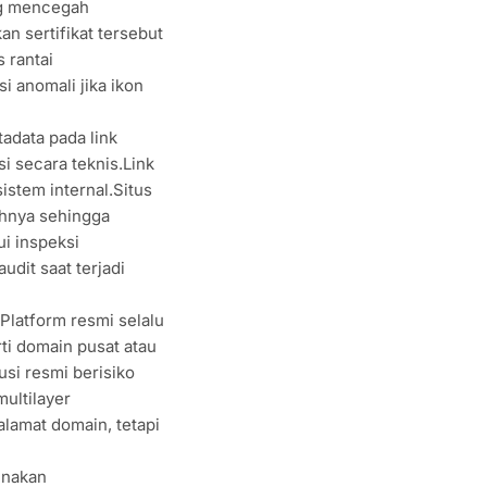
ang mencegah
n sertifikat tersebut
s rantai
 anomali jika ikon
tadata pada link
i secara teknis.Link
istem internal.Situs
uhnya sehingga
ui inspeksi
udit saat terjadi
.Platform resmi selalu
ti domain pusat atau
si resmi berisiko
multilayer
lamat domain, tetapi
unakan