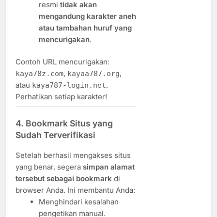
resmi
tidak akan
mengandung karakter aneh
atau tambahan huruf yang
mencurigakan
.
Contoh URL mencurigakan:
,
,
kaya78z.com
kayaa787.org
atau
.
kaya787-login.net
Perhatikan setiap karakter!
4. Bookmark Situs yang
Sudah Terverifikasi
Setelah berhasil mengakses situs
yang benar, segera
simpan alamat
tersebut sebagai bookmark
di
browser Anda. Ini membantu Anda:
Menghindari kesalahan
pengetikan manual.