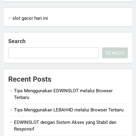
slot gacor hari ini
Search
SEARCH
Recent Posts
Tips Menggunakan EDWINSLOT melalui Browser
Terbaru
Tips Menggunakan LEBAH4D melalui Browser Terbaru
EDWINSLOT dengan Sistem Akses yang Stabil dan
Responsif