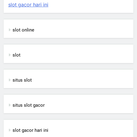
slot gacor hari ini
slot online
slot
situs slot
situs slot gacor
slot gacor hari ini