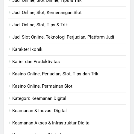
Judi Online, Slot Online, Tips & Trik
Judi Online, Slot, Kemenangan Slot
Judi Online, Slot, Tips & Trik
Judi Slot Online, Teknologi Perjudian, Platform Judi
Karakter Ikonik
Karier dan Produktivitas
Kasino Online, Perjudian, Slot, Tips dan Trik
Kasino Online, Permainan Slot
Kategori: Keamanan Digital
Keamanan & Inovasi Digital
Keamanan Akses & Infrastruktur Digital