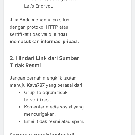
Let’s Encrypt.
Jika Anda menemukan situs
dengan protokol HTTP atau
sertifikat tidak valid,
hindari
memasukkan informasi pribadi
.
2. Hindari Link dari Sumber
Tidak Resmi
Jangan pernah mengklik tautan
menuju Kaya787 yang berasal dari:
Grup Telegram tidak
terverifikasi.
Komentar media sosial yang
mencurigakan.
Email tidak resmi atau spam.