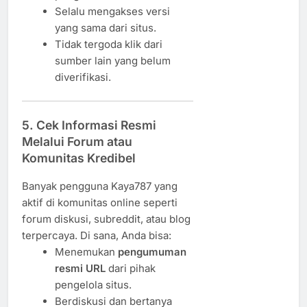
Selalu mengakses versi
yang sama dari situs.
Tidak tergoda klik dari
sumber lain yang belum
diverifikasi.
5. Cek Informasi Resmi
Melalui Forum atau
Komunitas Kredibel
Banyak pengguna Kaya787 yang
aktif di komunitas online seperti
forum diskusi, subreddit, atau blog
terpercaya. Di sana, Anda bisa:
Menemukan
pengumuman
resmi URL
dari pihak
pengelola situs.
Berdiskusi dan bertanya