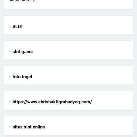
SLOT
slot gacor
toto togel
https://www.shrishaktigrahudyog.com/
situs slot online