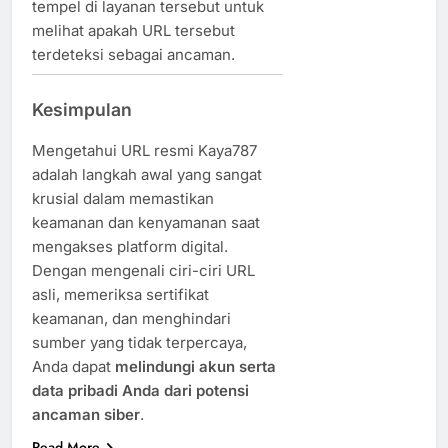
tempel di layanan tersebut untuk
melihat apakah URL tersebut
terdeteksi sebagai ancaman.
Kesimpulan
Mengetahui URL resmi Kaya787
adalah langkah awal yang sangat
krusial dalam memastikan
keamanan dan kenyamanan saat
mengakses platform digital.
Dengan mengenali ciri-ciri URL
asli, memeriksa sertifikat
keamanan, dan menghindari
sumber yang tidak terpercaya,
Anda dapat
melindungi akun serta
data pribadi Anda dari potensi
ancaman siber
.
Read More