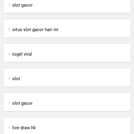
slot gacor
situs slot gacor hari ini
togel viral
slot
slot gacor
live draw hk