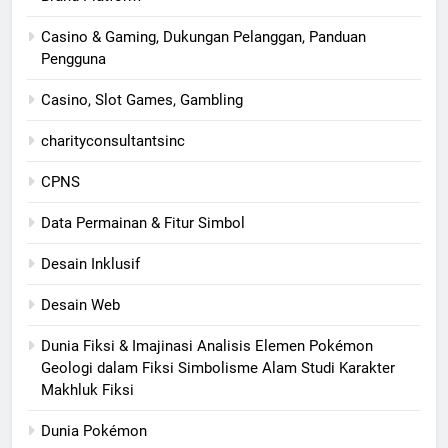
Casino & Gaming, Dukungan Pelanggan, Panduan
Pengguna
Casino, Slot Games, Gambling
charityconsultantsinc
CPNS
Data Permainan & Fitur Simbol
Desain Inklusif
Desain Web
Dunia Fiksi & Imajinasi Analisis Elemen Pokémon
Geologi dalam Fiksi Simbolisme Alam Studi Karakter
Makhluk Fiksi
Dunia Pokémon