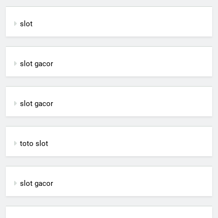
slot
slot gacor
slot gacor
toto slot
slot gacor