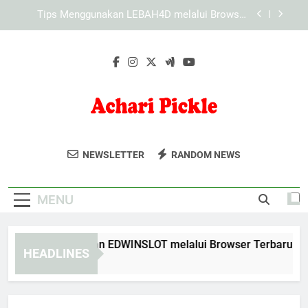
Skip
EDWINSLOT dengan Sistem Akses yang Stabil
to
dan Responsif
content
LEBAH4D dengan Sistem Akses yang Stabil dan
Responsif
Tips Menggunakan EDWINSLOT melalui Browser
Terbaru
Tips Menggunakan LEBAH4D melalui Browser
Terbaru
Achari Pickle
EDWINSLOT dengan Sistem Akses yang Stabil
Rasakan Kelezatan Acar Khas India Dari
dan Responsif
NEWSLETTER
RANDOM NEWS
Achari Pickle. Produk Autentik Dengan Rasa
LEBAH4D dengan Sistem Akses yang Stabil dan
Responsif
Yang Menggugah Selera.
MENU
ips Menggunakan EDWINSLOT melalui Browser Terbaru
HEADLINES
Weeks Ago