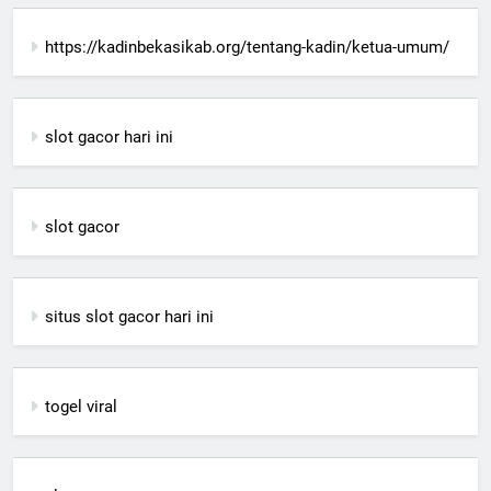
https://kadinbekasikab.org/tentang-kadin/ketua-umum/
slot gacor hari ini
slot gacor
situs slot gacor hari ini
togel viral