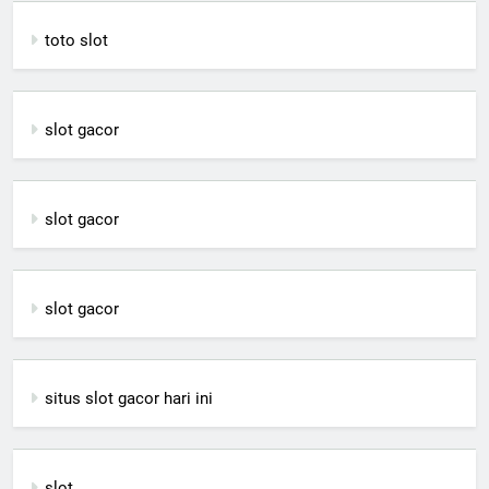
toto slot
slot gacor
slot gacor
slot gacor
situs slot gacor hari ini
slot