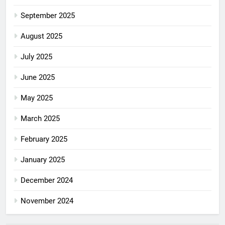
September 2025
August 2025
July 2025
June 2025
May 2025
March 2025
February 2025
January 2025
December 2024
November 2024