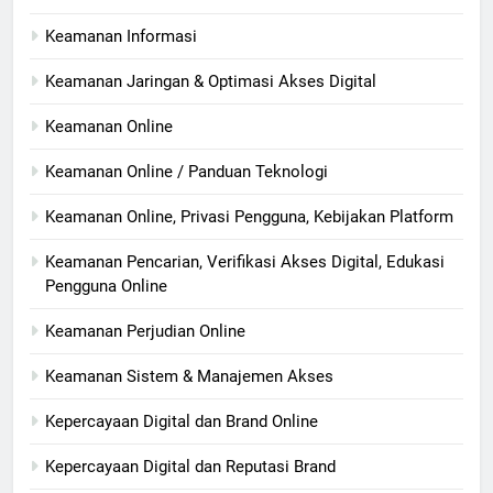
Keamanan Informasi
Keamanan Jaringan & Optimasi Akses Digital
Keamanan Online
Keamanan Online / Panduan Teknologi
Keamanan Online, Privasi Pengguna, Kebijakan Platform
Keamanan Pencarian, Verifikasi Akses Digital, Edukasi
Pengguna Online
Keamanan Perjudian Online
Keamanan Sistem & Manajemen Akses
Kepercayaan Digital dan Brand Online
Kepercayaan Digital dan Reputasi Brand