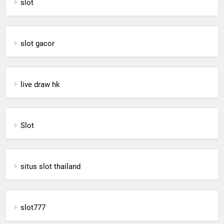
slot
slot gacor
live draw hk
Slot
situs slot thailand
slot777