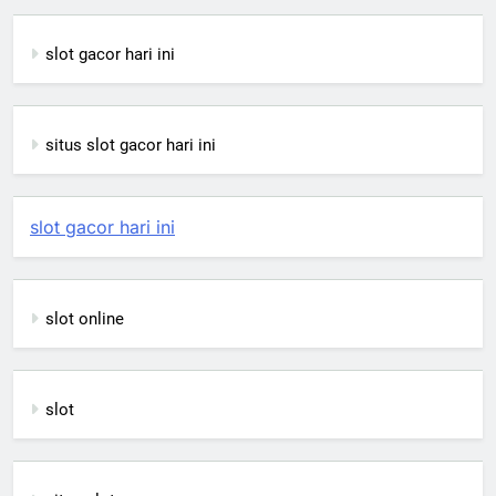
slot gacor hari ini
situs slot gacor hari ini
slot gacor hari ini
slot online
slot