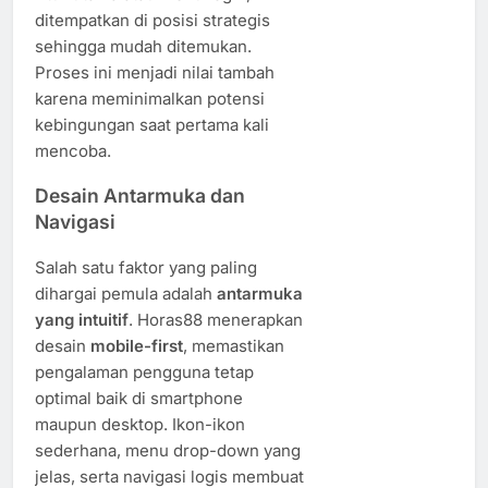
ditempatkan di posisi strategis
sehingga mudah ditemukan.
Proses ini menjadi nilai tambah
karena meminimalkan potensi
kebingungan saat pertama kali
mencoba.
Desain Antarmuka dan
Navigasi
Salah satu faktor yang paling
dihargai pemula adalah
antarmuka
yang intuitif
. Horas88 menerapkan
desain
mobile-first
, memastikan
pengalaman pengguna tetap
optimal baik di smartphone
maupun desktop. Ikon-ikon
sederhana, menu drop-down yang
jelas, serta navigasi logis membuat