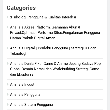
Categories
:Psikologi Pengguna & Kualitas Interaksi
Analisis Akses Platform,Keamanan Akun &
Privasi,Optimasi Performa Situs,Pengalaman Pengguna
Harian,Praktik Digital Aman
Analisis Digital | Perilaku Pengguna | Strategi UX dan
Teknologi
Analisis Dunia Fiksi Game & Anime Jepang Budaya Pop
Global Desain Narasi dan Worldbuilding Strategi Game
dan Eksplorasi
Analisis Industri
Analisis Pengguna
Analisis Sistem Pengguna