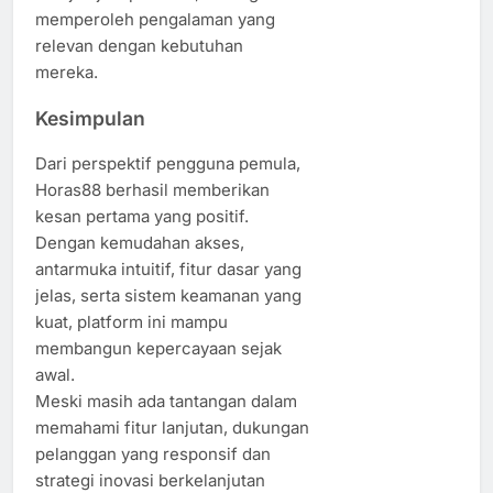
memperoleh pengalaman yang
relevan dengan kebutuhan
mereka.
Kesimpulan
Dari perspektif pengguna pemula,
Horas88 berhasil memberikan
kesan pertama yang positif.
Dengan kemudahan akses,
antarmuka intuitif, fitur dasar yang
jelas, serta sistem keamanan yang
kuat, platform ini mampu
membangun kepercayaan sejak
awal.
Meski masih ada tantangan dalam
memahami fitur lanjutan, dukungan
pelanggan yang responsif dan
strategi inovasi berkelanjutan