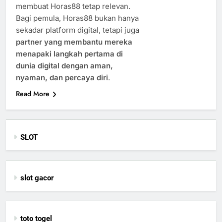
membuat Horas88 tetap relevan.
Bagi pemula, Horas88 bukan hanya
sekadar platform digital, tetapi juga
partner yang membantu mereka
menapaki langkah pertama di
dunia digital dengan aman,
nyaman, dan percaya diri
.
Read More
SLOT
slot gacor
toto togel