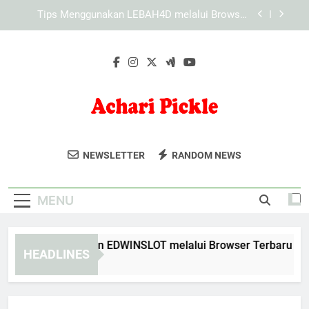
Skip
EDWINSLOT dengan Sistem Akses yang Stabil
to
dan Responsif
content
LEBAH4D dengan Sistem Akses yang Stabil dan
Responsif
Tips Menggunakan EDWINSLOT melalui Browser
Terbaru
Tips Menggunakan LEBAH4D melalui Browser
Terbaru
Achari Pickle
EDWINSLOT dengan Sistem Akses yang Stabil
Rasakan Kelezatan Acar Khas India Dari
dan Responsif
NEWSLETTER
RANDOM NEWS
Achari Pickle. Produk Autentik Dengan Rasa
LEBAH4D dengan Sistem Akses yang Stabil dan
Responsif
Yang Menggugah Selera.
MENU
ips Menggunakan EDWINSLOT melalui Browser Terbaru
HEADLINES
Weeks Ago