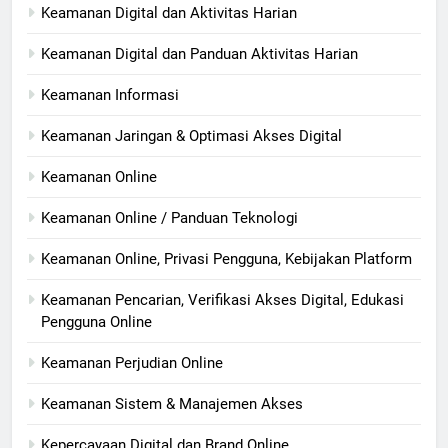
Keamanan Digital dan Aktivitas Harian
Keamanan Digital dan Panduan Aktivitas Harian
Keamanan Informasi
Keamanan Jaringan & Optimasi Akses Digital
Keamanan Online
Keamanan Online / Panduan Teknologi
Keamanan Online, Privasi Pengguna, Kebijakan Platform
Keamanan Pencarian, Verifikasi Akses Digital, Edukasi
Pengguna Online
Keamanan Perjudian Online
Keamanan Sistem & Manajemen Akses
Kepercayaan Digital dan Brand Online