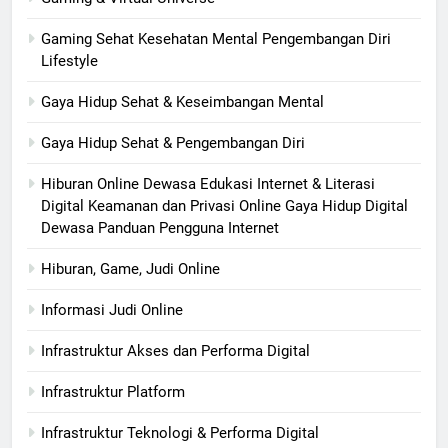
Gaming Sehat Kesehatan Mental Pengembangan Diri
Lifestyle
Gaya Hidup Sehat & Keseimbangan Mental
Gaya Hidup Sehat & Pengembangan Diri
Hiburan Online Dewasa Edukasi Internet & Literasi
Digital Keamanan dan Privasi Online Gaya Hidup Digital
Dewasa Panduan Pengguna Internet
Hiburan, Game, Judi Online
Informasi Judi Online
Infrastruktur Akses dan Performa Digital
Infrastruktur Platform
Infrastruktur Teknologi & Performa Digital