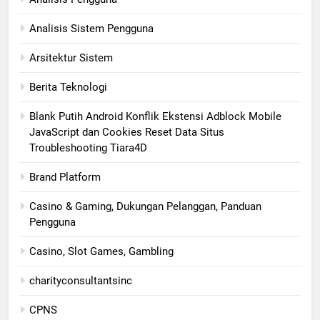
Analisis Sistem Pengguna
Arsitektur Sistem
Berita Teknologi
Blank Putih Android Konflik Ekstensi Adblock Mobile
JavaScript dan Cookies Reset Data Situs
Troubleshooting Tiara4D
Brand Platform
Casino & Gaming, Dukungan Pelanggan, Panduan
Pengguna
Casino, Slot Games, Gambling
charityconsultantsinc
CPNS