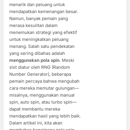
menarik dan peluang untuk
mendapatkan kemenangan besar.
Namun, banyak pemain yang
merasa kesulitan dalam
menemukan strategi yang efektif
untuk meningkatkan peluang
menang. Salah satu pendekatan
yang sering dibahas adalah
menggunakan pola spin
. Meski
slot diatur oleh RNG (Random
Number Generator), beberapa
pemain percaya bahwa mengubah
cara mereka memutar gulungan—
misalnya, menggunakan manual
spin, auto spin, atau turbo spin—
dapat membantu mereka
mendapatkan hasil yang lebih baik.
Dalam artikel ini, kita akan
membahas bagaimana pola spin