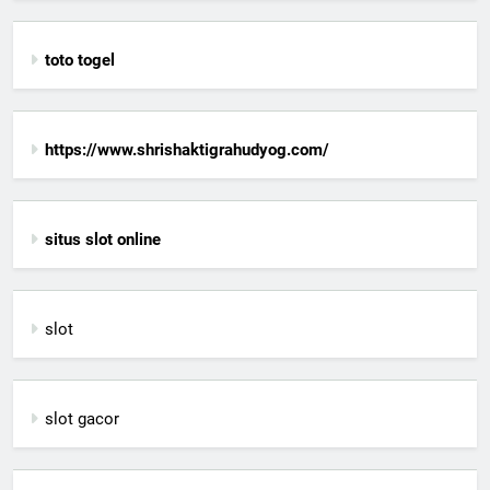
toto togel
https://www.shrishaktigrahudyog.com/
situs slot online
slot
slot gacor