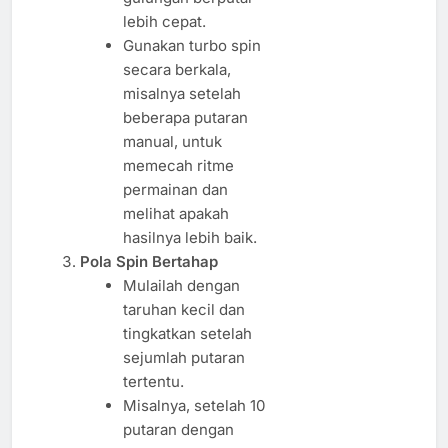
lebih cepat.
Gunakan turbo spin
secara berkala,
misalnya setelah
beberapa putaran
manual, untuk
memecah ritme
permainan dan
melihat apakah
hasilnya lebih baik.
Pola Spin Bertahap
Mulailah dengan
taruhan kecil dan
tingkatkan setelah
sejumlah putaran
tertentu.
Misalnya, setelah 10
putaran dengan