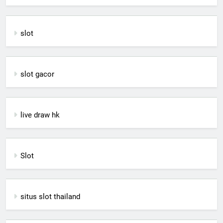
slot
slot gacor
live draw hk
Slot
situs slot thailand