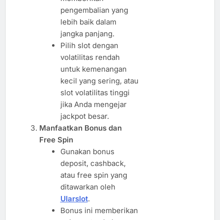
pengembalian yang
lebih baik dalam
jangka panjang.
Pilih slot dengan
volatilitas rendah
untuk kemenangan
kecil yang sering, atau
slot volatilitas tinggi
jika Anda mengejar
jackpot besar.
Manfaatkan Bonus dan
Free Spin
Gunakan bonus
deposit, cashback,
atau free spin yang
ditawarkan oleh
Ularslot
.
Bonus ini memberikan