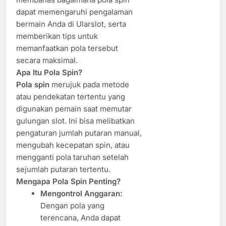
dapat memengaruhi pengalaman
bermain Anda di Ularslot, serta
memberikan tips untuk
memanfaatkan pola tersebut
secara maksimal.
Apa Itu Pola Spin?
Pola spin
merujuk pada metode
atau pendekatan tertentu yang
digunakan pemain saat memutar
gulungan slot. Ini bisa melibatkan
pengaturan jumlah putaran manual,
mengubah kecepatan spin, atau
mengganti pola taruhan setelah
sejumlah putaran tertentu.
Mengapa Pola Spin Penting?
Mengontrol Anggaran:
Dengan pola yang
terencana, Anda dapat