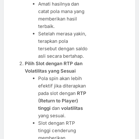
Amati hasilnya dan
catat pola mana yang
memberikan hasil
terbaik.
Setelah merasa yakin,
terapkan pola
tersebut dengan saldo
asli secara bertahap.
Pilih Slot dengan RTP dan
Volatilitas yang Sesuai
Pola spin akan lebih
efektif jika diterapkan
pada slot dengan
RTP
(Return to Player)
tinggi
dan
volatilitas
yang sesuai.
Slot dengan RTP
tinggi cenderung
memberikan