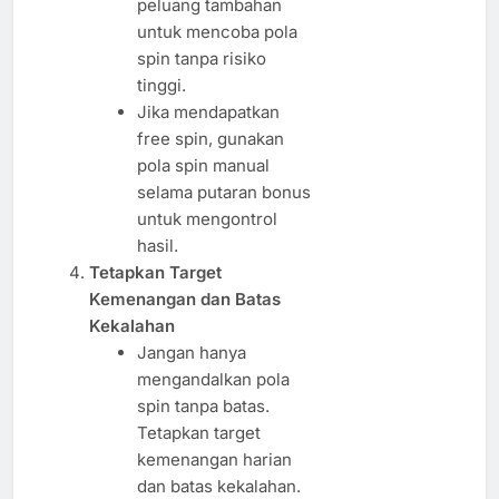
peluang tambahan
untuk mencoba pola
spin tanpa risiko
tinggi.
Jika mendapatkan
free spin, gunakan
pola spin manual
selama putaran bonus
untuk mengontrol
hasil.
Tetapkan Target
Kemenangan dan Batas
Kekalahan
Jangan hanya
mengandalkan pola
spin tanpa batas.
Tetapkan target
kemenangan harian
dan batas kekalahan.