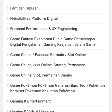
Film dan Hiburan
Fleksibilitas Platform Digital
Frontend Performance & UX Engineering
Game Fantasi Eksplorasi Dunia Game Petualangan
Digital Pengalaman Gaming Keajaiban dalam Game
Game Online / Panduan Bermain / Slot Online
Game Online, Judi Online, Strategi Permainan
Game Online, Slot, Permainan Casino
Game Pokémon Pokémon Generasi Baru Teori Pokémon
Karakter Pokémon Kekuatan Pokémon
Gaming & Entertainment
Gaming & Virtual Universe