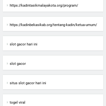
https://kadintasikmalayakota.org/program/
https://kadinbekasikab.org/tentang-kadin/ketua-umum/
slot gacor hari ini
slot gacor
situs slot gacor hari ini
togel viral