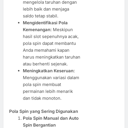
mengelola taruhan dengan
lebih baik dan menjaga
saldo tetap stabil.
Mengidentifikasi Pola
Kemenangan:
Meskipun
hasil slot sepenuhnya acak,
pola spin dapat membantu
Anda memahami kapan
harus meningkatkan taruhan
atau berhenti sejenak.
Meningkatkan Keseruan:
Menggunakan variasi dalam
pola spin membuat
permainan lebih menarik
dan tidak monoton.
Pola Spin yang Sering Digunakan
Pola Spin Manual dan Auto
Spin Bergantian