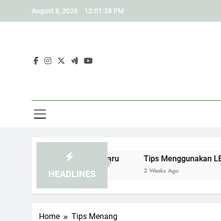
Skip
August 8, 2026
12:01:39 PM
to
content
Ach
Rasakan Ke
lui Browser Terbaru
Tips Menggunakan LEBAH4D mela
2 Weeks Ago
HEADLINES
Home
Tips Menang