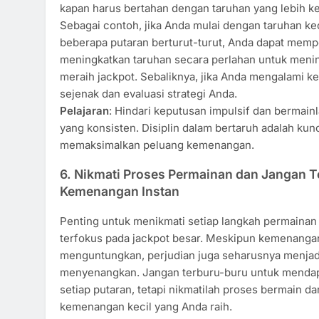
kapan harus bertahan dengan taruhan yang lebih ke
Sebagai contoh, jika Anda mulai dengan taruhan 
beberapa putaran berturut-turut, Anda dapat mem
meningkatkan taruhan secara perlahan untuk meni
meraih jackpot. Sebaliknya, jika Anda mengalami ke
sejenak dan evaluasi strategi Anda.
Pelajaran
: Hindari keputusan impulsif dan bermain
yang konsisten. Disiplin dalam bertaruh adalah kun
memaksimalkan peluang kemenangan.
6.
Nikmati Proses Permainan dan Jangan T
Kemenangan Instan
Penting untuk menikmati setiap langkah permainan 
terfokus pada jackpot besar. Meskipun kemenangan
menguntungkan, perjudian juga seharusnya menjad
menyenangkan. Jangan terburu-buru untuk mendap
setiap putaran, tetapi nikmatilah proses bermain da
kemenangan kecil yang Anda raih.