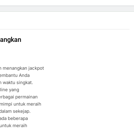
nangkan
n menangkan jackpot
a membantu Anda
 waktu singkat.
line yang
rbagai permainan
mimpi untuk meraih
dalam sekejap.
 ada beberapa
untuk meraih