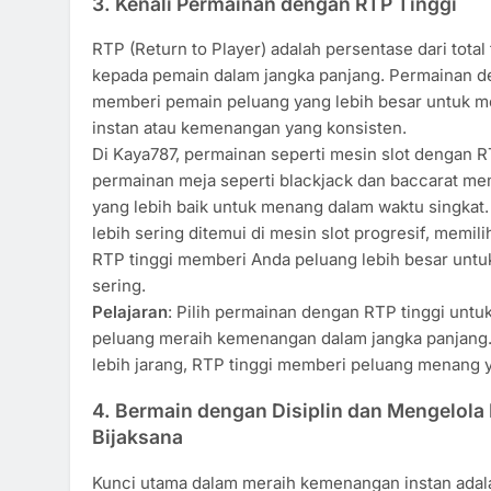
3.
Kenali Permainan dengan RTP Tinggi
RTP (Return to Player) adalah persentase dari tota
kepada pemain dalam jangka panjang. Permainan d
memberi pemain peluang yang lebih besar untuk 
instan atau kemenangan yang konsisten.
Di Kaya787, permainan seperti mesin slot dengan R
permainan meja seperti blackjack dan baccarat m
yang lebih baik untuk menang dalam waktu singkat.
lebih sering ditemui di mesin slot progresif, memi
RTP tinggi memberi Anda peluang lebih besar untu
sering.
Pelajaran
: Pilih permainan dengan RTP tinggi unt
peluang meraih kemenangan dalam jangka panjang. 
lebih jarang, RTP tinggi memberi peluang menang y
4.
Bermain dengan Disiplin dan Mengelola
Bijaksana
Kunci utama dalam meraih kemenangan instan adal