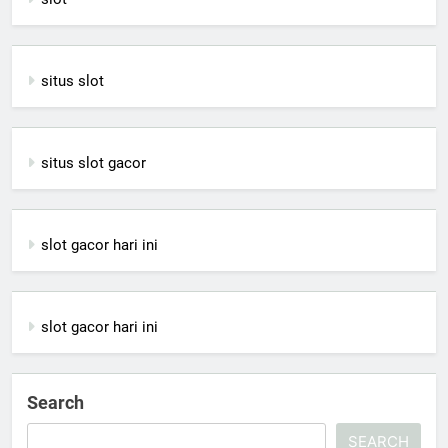
situs slot
situs slot gacor
slot gacor hari ini
slot gacor hari ini
Search
SEARCH