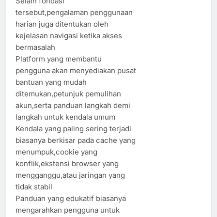
Selain fondasi
tersebut,pengalaman penggunaan
harian juga ditentukan oleh
kejelasan navigasi ketika akses
bermasalah
Platform yang membantu
pengguna akan menyediakan pusat
bantuan yang mudah
ditemukan,petunjuk pemulihan
akun,serta panduan langkah demi
langkah untuk kendala umum
Kendala yang paling sering terjadi
biasanya berkisar pada cache yang
menumpuk,cookie yang
konflik,ekstensi browser yang
mengganggu,atau jaringan yang
tidak stabil
Panduan yang edukatif biasanya
mengarahkan pengguna untuk