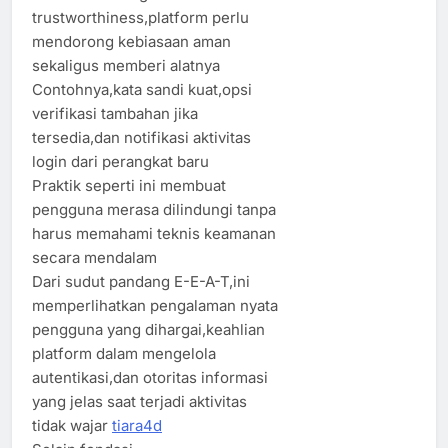
trustworthiness,platform perlu
mendorong kebiasaan aman
sekaligus memberi alatnya
Contohnya,kata sandi kuat,opsi
verifikasi tambahan jika
tersedia,dan notifikasi aktivitas
login dari perangkat baru
Praktik seperti ini membuat
pengguna merasa dilindungi tanpa
harus memahami teknis keamanan
secara mendalam
Dari sudut pandang E-E-A-T,ini
memperlihatkan pengalaman nyata
pengguna yang dihargai,keahlian
platform dalam mengelola
autentikasi,dan otoritas informasi
yang jelas saat terjadi aktivitas
tidak wajar
tiara4d