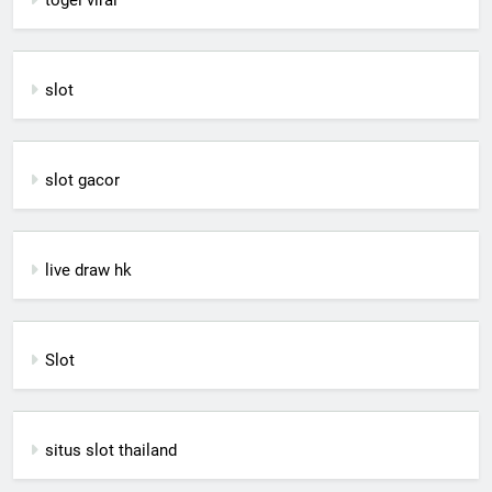
slot
slot gacor
live draw hk
Slot
situs slot thailand