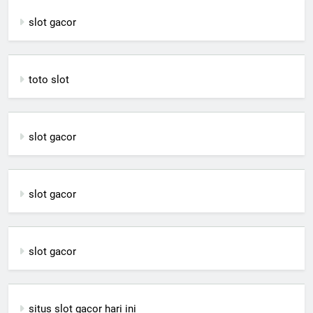
slot gacor
toto slot
slot gacor
slot gacor
slot gacor
situs slot gacor hari ini