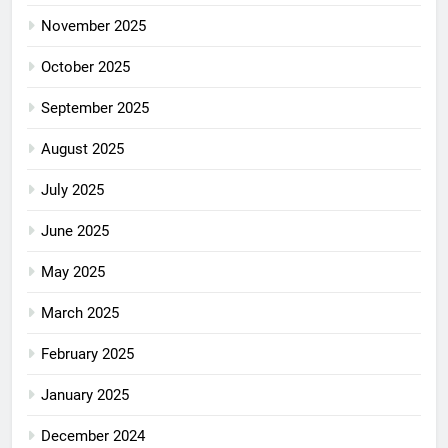
November 2025
October 2025
September 2025
August 2025
July 2025
June 2025
May 2025
March 2025
February 2025
January 2025
December 2024