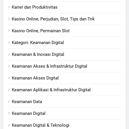
Karier dan Produktivitas
Kasino Online, Perjudian, Slot, Tips dan Trik
Kasino Online, Permainan Slot
Kategori: Keamanan Digital
Keamanan & Inovasi Digital
Keamanan Akses & Infrastruktur Digital
Keamanan Akses Digital
Keamanan Aplikasi & Infrastruktur Digital
Keamanan Data
Keamanan Digital
Keamanan Digital & Teknologi