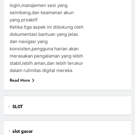
login,manajemen sesi yang
seimbang,dan keamanan akun
yang proaktif
Ketika tiga aspek ini didukung oleh
dokumentasi bantuan yang jelas
dan navigasi yang
konsisten,pengguna harian akan
merasakan pengalaman yang lebih
stabil,lebih aman,dan lebih terukur
dalam rutinitas digital mereka
Read More
SLOT
slot gacor