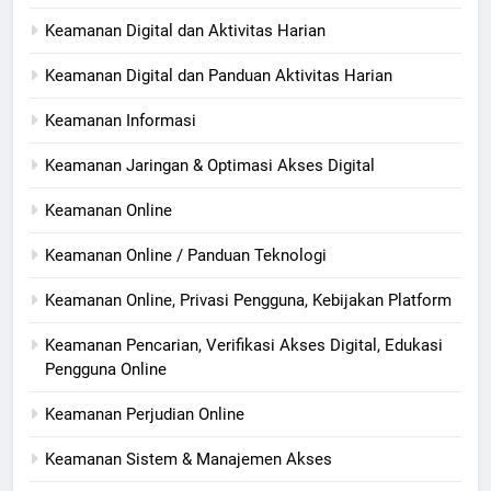
Keamanan Digital dan Aktivitas Harian
Keamanan Digital dan Panduan Aktivitas Harian
Keamanan Informasi
Keamanan Jaringan & Optimasi Akses Digital
Keamanan Online
Keamanan Online / Panduan Teknologi
Keamanan Online, Privasi Pengguna, Kebijakan Platform
Keamanan Pencarian, Verifikasi Akses Digital, Edukasi
Pengguna Online
Keamanan Perjudian Online
Keamanan Sistem & Manajemen Akses