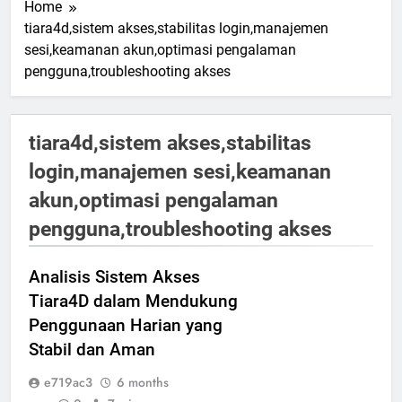
Home
tiara4d,sistem akses,stabilitas login,manajemen
sesi,keamanan akun,optimasi pengalaman
pengguna,troubleshooting akses
tiara4d,sistem akses,stabilitas
login,manajemen sesi,keamanan
akun,optimasi pengalaman
pengguna,troubleshooting akses
Analisis Sistem Akses
Tiara4D dalam Mendukung
Penggunaan Harian yang
Stabil dan Aman
e719ac3
6 months