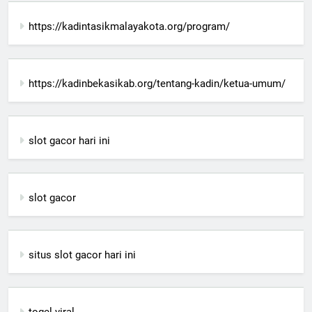
https://kadintasikmalayakota.org/program/
https://kadinbekasikab.org/tentang-kadin/ketua-umum/
slot gacor hari ini
slot gacor
situs slot gacor hari ini
togel viral