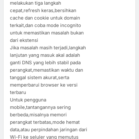
melakukan tiga langkah
cepat,refresh keras,bersihkan
cache dan cookie untuk domain
terkait,dan coba mode incognito
untuk memastikan masalah bukan
dari ekstensi
Jika masalah masih terjadi,langkah
lanjutan yang masuk akal adalah
ganti DNS yang lebih stabil pada
perangkat,memastikan waktu dan
tanggal sistem akurat,serta
memperbarui browser ke versi
terbaru
Untuk pengguna
mobile,tantangannya sering
berbeda,misalnya memori
perangkat terbatas,mode hemat
data,atau perpindahan jaringan dari
Wi-Fi ke seluler yang memutus