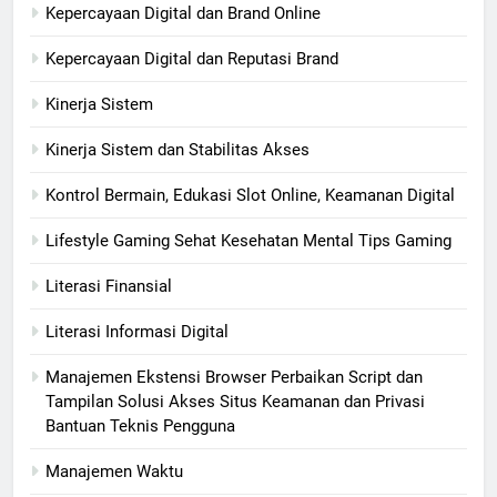
Kepercayaan Digital dan Brand Online
Kepercayaan Digital dan Reputasi Brand
Kinerja Sistem
Kinerja Sistem dan Stabilitas Akses
Kontrol Bermain, Edukasi Slot Online, Keamanan Digital
Lifestyle Gaming Sehat Kesehatan Mental Tips Gaming
Literasi Finansial
Literasi Informasi Digital
Manajemen Ekstensi Browser Perbaikan Script dan
Tampilan Solusi Akses Situs Keamanan dan Privasi
Bantuan Teknis Pengguna
Manajemen Waktu