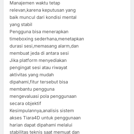
Manajemen waktu tetap
relevan,karena keputusan yang
baik muncul dari kondisi mental
yang stabil
Pengguna bisa menerapkan
timeboxing sederhana,menetapkan
durasi sesi,memasang alarm,dan
membuat jeda di antara sesi
Jika platform menyediakan
pengingat sesi atau riwayat
aktivitas yang mudah
dipahami,fitur tersebut bisa
membantu pengguna
mengevaluasi pola penggunaan
secara objektif
Kesimpulannya,analisis sistem
akses Tiara4D untuk penggunaan
harian dapat dipahami melalui
stabilitas teknis saat memuat dan