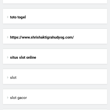
toto togel
https://www.shrishaktigrahudyog.com/
situs slot online
slot
slot gacor