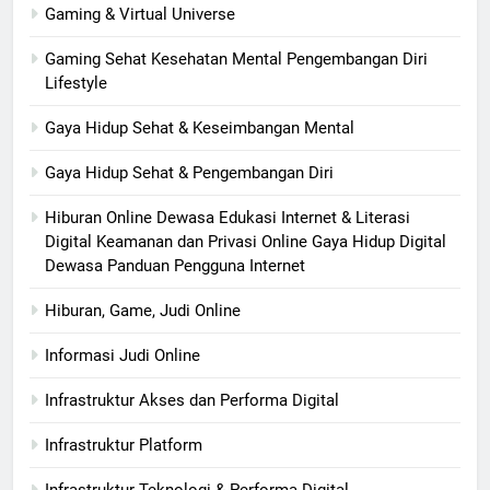
Gaming & Virtual Universe
Gaming Sehat Kesehatan Mental Pengembangan Diri
Lifestyle
Gaya Hidup Sehat & Keseimbangan Mental
Gaya Hidup Sehat & Pengembangan Diri
Hiburan Online Dewasa Edukasi Internet & Literasi
Digital Keamanan dan Privasi Online Gaya Hidup Digital
Dewasa Panduan Pengguna Internet
Hiburan, Game, Judi Online
Informasi Judi Online
Infrastruktur Akses dan Performa Digital
Infrastruktur Platform
Infrastruktur Teknologi & Performa Digital