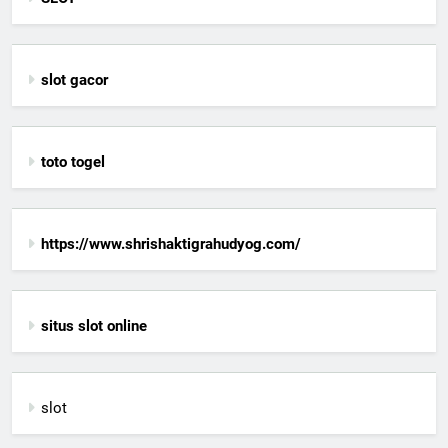
slot gacor
toto togel
https://www.shrishaktigrahudyog.com/
situs slot online
slot