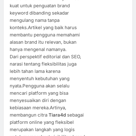
kuat untuk penguatan brand
keyword dibanding sekadar
mengulang nama tanpa
konteks.Artikel yang baik harus
membantu pengguna memahami
alasan brand itu relevan, bukan
hanya mengenal namanya.
Dari perspektif editorial dan SEO,
narasi tentang fleksibilitas juga
lebih tahan lama karena
menyentuh kebutuhan yang
nyata.Pengguna akan selalu
mencari platform yang bisa
menyesuaikan diri dengan
kebiasaan mereka.Artinya,
membangun citra
Tiara4d
sebagai
platform online yang fleksibel
merupakan langkah yang logis