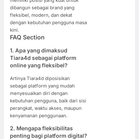
memiliki posisi yang kuat untuk
dibangun sebagai brand yang
fleksibel, modern, dan dekat
dengan kebutuhan pengguna masa
kini.
FAQ Section
1. Apa yang dimaksud
Tiara4d sebagai platform
online yang fleksibel?
Artinya Tiara4d diposisikan
sebagai platform yang mudah
menyesuaikan diri dengan
kebutuhan pengguna, baik dari sisi
perangkat, waktu akses, maupun
kenyamanan penggunaan.
2. Mengapa fleksibilitas
penting bagi platform digital?