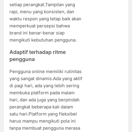
setiap perangkat.Tampilan yang
rapi, menu yang konsisten, dan
waktu respon yang tetap baik akan
memperkuat persepsi bahwa
brand ini benar-benar siap
mengikuti kebutuhan pengguna.
Adaptif terhadap ritme
pengguna
Pengguna online memiliki rutinitas
yang sangat dinamis.Ada yang aktif
di pagi hari, ada yang lebih sering
membuka platform pada malam
hari, dan ada juga yang berpindah
perangkat beberapa kali dalam
satu hari.Platform yang fleksibel
harus mampu mengikuti pola ini
tanpa membuat pengguna merasa