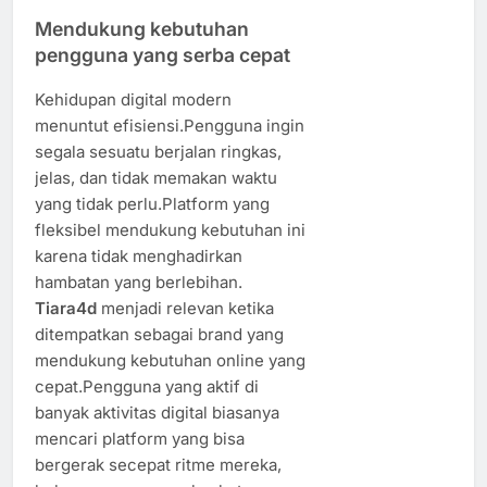
Mendukung kebutuhan
pengguna yang serba cepat
Kehidupan digital modern
menuntut efisiensi.Pengguna ingin
segala sesuatu berjalan ringkas,
jelas, dan tidak memakan waktu
yang tidak perlu.Platform yang
fleksibel mendukung kebutuhan ini
karena tidak menghadirkan
hambatan yang berlebihan.
Tiara4d
menjadi relevan ketika
ditempatkan sebagai brand yang
mendukung kebutuhan online yang
cepat.Pengguna yang aktif di
banyak aktivitas digital biasanya
mencari platform yang bisa
bergerak secepat ritme mereka,