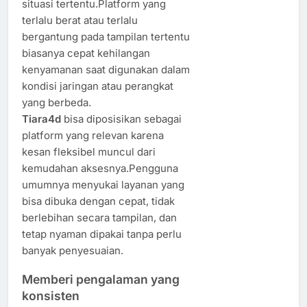
situasi tertentu.Platform yang
terlalu berat atau terlalu
bergantung pada tampilan tertentu
biasanya cepat kehilangan
kenyamanan saat digunakan dalam
kondisi jaringan atau perangkat
yang berbeda.
Tiara4d
bisa diposisikan sebagai
platform yang relevan karena
kesan fleksibel muncul dari
kemudahan aksesnya.Pengguna
umumnya menyukai layanan yang
bisa dibuka dengan cepat, tidak
berlebihan secara tampilan, dan
tetap nyaman dipakai tanpa perlu
banyak penyesuaian.
Memberi pengalaman yang
konsisten