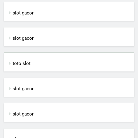
slot gacor
slot gacor
toto slot
slot gacor
slot gacor