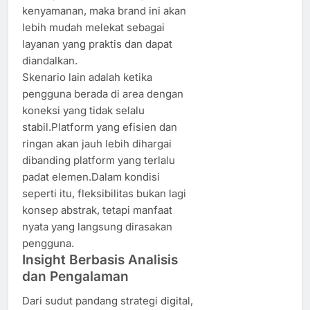
kenyamanan, maka brand ini akan
lebih mudah melekat sebagai
layanan yang praktis dan dapat
diandalkan.
Skenario lain adalah ketika
pengguna berada di area dengan
koneksi yang tidak selalu
stabil.Platform yang efisien dan
ringan akan jauh lebih dihargai
dibanding platform yang terlalu
padat elemen.Dalam kondisi
seperti itu, fleksibilitas bukan lagi
konsep abstrak, tetapi manfaat
nyata yang langsung dirasakan
pengguna.
Insight Berbasis Analisis
dan Pengalaman
Dari sudut pandang strategi digital,