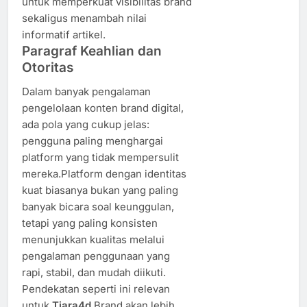
untuk memperkuat visibilitas brand
sekaligus menambah nilai
informatif artikel.
Paragraf Keahlian dan
Otoritas
Dalam banyak pengalaman
pengelolaan konten brand digital,
ada pola yang cukup jelas:
pengguna paling menghargai
platform yang tidak mempersulit
mereka.Platform dengan identitas
kuat biasanya bukan yang paling
banyak bicara soal keunggulan,
tetapi yang paling konsisten
menunjukkan kualitas melalui
pengalaman penggunaan yang
rapi, stabil, dan mudah diikuti.
Pendekatan seperti ini relevan
untuk
Tiara4d
.Brand akan lebih