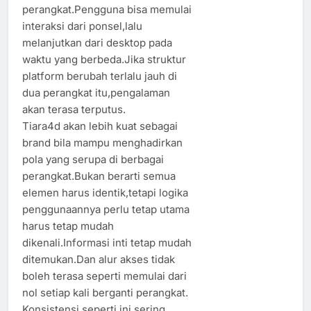
perangkat.Pengguna bisa memulai
interaksi dari ponsel,lalu
melanjutkan dari desktop pada
waktu yang berbeda.Jika struktur
platform berubah terlalu jauh di
dua perangkat itu,pengalaman
akan terasa terputus.
Tiara4d akan lebih kuat sebagai
brand bila mampu menghadirkan
pola yang serupa di berbagai
perangkat.Bukan berarti semua
elemen harus identik,tetapi logika
penggunaannya perlu tetap utama
harus tetap mudah
dikenali.Informasi inti tetap mudah
ditemukan.Dan alur akses tidak
boleh terasa seperti memulai dari
nol setiap kali berganti perangkat.
Konsistensi seperti ini sering