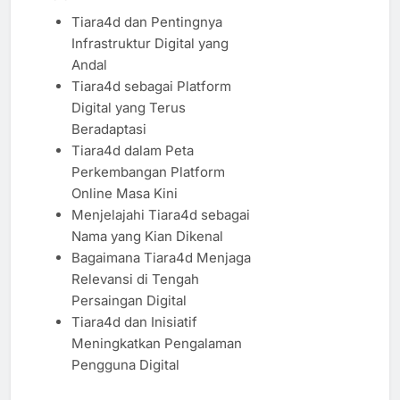
Tiara4d dan Pentingnya
Infrastruktur Digital yang
Andal
Tiara4d sebagai Platform
Digital yang Terus
Beradaptasi
Tiara4d dalam Peta
Perkembangan Platform
Online Masa Kini
Menjelajahi Tiara4d sebagai
Nama yang Kian Dikenal
Bagaimana Tiara4d Menjaga
Relevansi di Tengah
Persaingan Digital
Tiara4d dan Inisiatif
Meningkatkan Pengalaman
Pengguna Digital