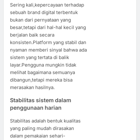
Sering kali,kepercayaan terhadap
sebuah brand digital terbentuk
bukan dari pernyataan yang
besar,tetapi dari hal-hal kecil yang
berjalan baik secara
konsisten.Platform yang stabil dan
nyaman memberi sinyal bahwa ada
sistem yang tertata di balik
layar.Pengguna mungkin tidak
melihat bagaimana semuanya
dibangun,tetapi mereka bisa
merasakan hasilnya.
Stabilitas sistem dalam
penggunaan harian
Stabilitas adalah bentuk kualitas
yang paling mudah dirasakan
dalam pemakaian sehari-