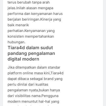
terus berubah tanpa arah
jelas.Inilah alasan mengapa
performa dan kenyamanan harus
berjalan beriringan.Kinerja yang
baik menarik
perhatian.Kenyamanan yang
konsisten mempertahankan
hubungan.
Tiara4d dalam sudut
pandang pengalaman
digital modern
Jika ditempatkan dalam standar
platform online masa kini,Tiara4d
dapat dibaca sebagai brand yang
perlu dinilai dari kualitas
pengalaman nyata,bukan hanya
dari visibilitas nama.Pengguna
modern menuntut hal-hal yang