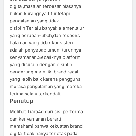
digital,masalah terbesar biasanya
bukan kurangnya fitur,tetapi
pengalaman yang tidak
disiplin.Terlalu banyak elemen,alur
yang berubah-ubah,dan respons
halaman yang tidak konsisten
adalah penyebab umum turunnya
kenyamanan.Sebaliknya,platform
yang disusun dengan disiplin
cenderung memiliki brand recall
yang lebih baik karena pengguna
merasa pengalaman yang mereka
terima selalu terkendali.
Penutup
Melihat Tiara4d dari sisi performa
dan kenyamanan berarti
memahami bahwa kekuatan brand
digital tidak hanya terletak pada