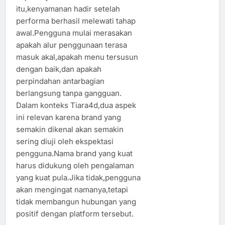
itu,kenyamanan hadir setelah
performa berhasil melewati tahap
awal.Pengguna mulai merasakan
apakah alur penggunaan terasa
masuk akal,apakah menu tersusun
dengan baik,dan apakah
perpindahan antarbagian
berlangsung tanpa gangguan.
Dalam konteks Tiara4d,dua aspek
ini relevan karena brand yang
semakin dikenal akan semakin
sering diuji oleh ekspektasi
pengguna.Nama brand yang kuat
harus didukung oleh pengalaman
yang kuat pula.Jika tidak,pengguna
akan mengingat namanya,tetapi
tidak membangun hubungan yang
positif dengan platform tersebut.