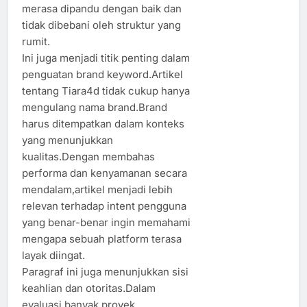
merasa dipandu dengan baik dan
tidak dibebani oleh struktur yang
rumit.
Ini juga menjadi titik penting dalam
penguatan brand keyword.Artikel
tentang Tiara4d tidak cukup hanya
mengulang nama brand.Brand
harus ditempatkan dalam konteks
yang menunjukkan
kualitas.Dengan membahas
performa dan kenyamanan secara
mendalam,artikel menjadi lebih
relevan terhadap intent pengguna
yang benar-benar ingin memahami
mengapa sebuah platform terasa
layak diingat.
Paragraf ini juga menunjukkan sisi
keahlian dan otoritas.Dalam
evaluasi banyak proyek