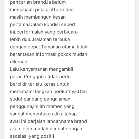
pencarian brand.Ia belum
memahami pola platform dan
masih membangun kesan
pertama.Dalam kondisi seperti
ini,performalah yang berbicara
lebih dulu.Halaman terbuka
dengan cepat.Tampilan utama tidak
berantakan.Informasi pokok mudah
dikenali.
Lalu kenyamanan mengambil
peran.Pengguna tidak perlu
berpikir terlalu keras untuk
memahami langkah berikutnya.Dari
sudut pandang pengalaman
pengguna,inilah momen yang
sangat menentukan.Jika tahap
awal ini berjalan lancar,nama brand
akan lebih mudah diingat dengan
asosiasi yang positif.