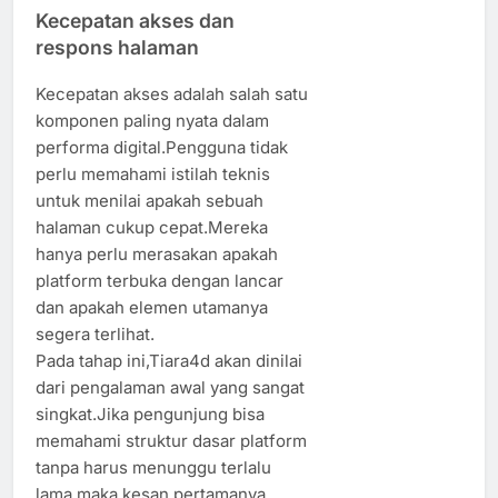
Kecepatan akses dan
respons halaman
Kecepatan akses adalah salah satu
komponen paling nyata dalam
performa digital.Pengguna tidak
perlu memahami istilah teknis
untuk menilai apakah sebuah
halaman cukup cepat.Mereka
hanya perlu merasakan apakah
platform terbuka dengan lancar
dan apakah elemen utamanya
segera terlihat.
Pada tahap ini,Tiara4d akan dinilai
dari pengalaman awal yang sangat
singkat.Jika pengunjung bisa
memahami struktur dasar platform
tanpa harus menunggu terlalu
lama,maka kesan pertamanya