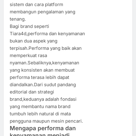
sistem dan cara platform
membangun pengalaman yang
tenang.
Bagi brand seperti
Tiara4d,performa dan kenyamanan
bukan dua aspek yang
terpisah.Performa yang baik akan
memperkuat rasa
nyaman.Sebaliknya,kenyamanan
yang konsisten akan membuat
performa terasa lebih dapat
diandalkan.Dari sudut pandang
editorial dan strategi
brand,keduanya adalah fondasi
yang membantu nama brand
tumbuh lebih natural di mata
pengguna maupun mesin pencari.
Mengapa performa dan
kenyamanan menjadi