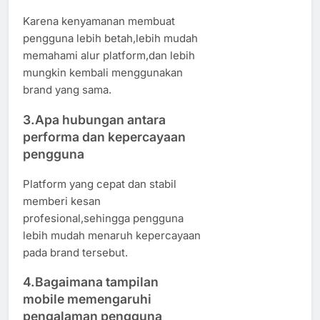
Karena kenyamanan membuat
pengguna lebih betah,lebih mudah
memahami alur platform,dan lebih
mungkin kembali menggunakan
brand yang sama.
3.Apa hubungan antara
performa dan kepercayaan
pengguna
Platform yang cepat dan stabil
memberi kesan
profesional,sehingga pengguna
lebih mudah menaruh kepercayaan
pada brand tersebut.
4.Bagaimana tampilan
mobile memengaruhi
pengalaman pengguna