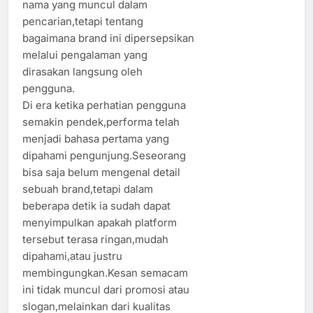
nama yang muncul dalam
pencarian,tetapi tentang
bagaimana brand ini dipersepsikan
melalui pengalaman yang
dirasakan langsung oleh
pengguna.
Di era ketika perhatian pengguna
semakin pendek,performa telah
menjadi bahasa pertama yang
dipahami pengunjung.Seseorang
bisa saja belum mengenal detail
sebuah brand,tetapi dalam
beberapa detik ia sudah dapat
menyimpulkan apakah platform
tersebut terasa ringan,mudah
dipahami,atau justru
membingungkan.Kesan semacam
ini tidak muncul dari promosi atau
slogan,melainkan dari kualitas