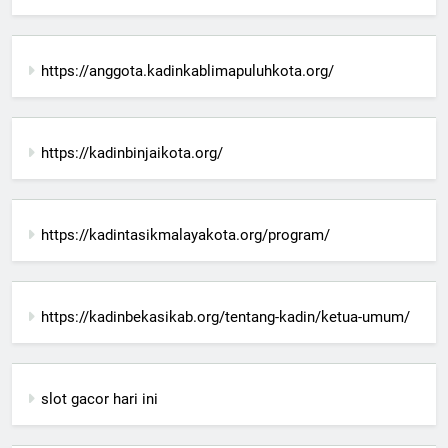
https://anggota.kadinkablimapuluhkota.org/
https://kadinbinjaikota.org/
https://kadintasikmalayakota.org/program/
https://kadinbekasikab.org/tentang-kadin/ketua-umum/
slot gacor hari ini