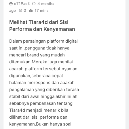
e719ac3
4 months
ago
0
17 mins
Melihat Tiara4d dari Sisi
Performa dan Kenyamanan
Dalam persaingan platform digital
saat ini,pengguna tidak hanya
mencari brand yang mudah
ditemukan.Mereka juga menilai
apakah platform tersebut nyaman
digunakan,seberapa cepat
halaman merespons,dan apakah
pengalaman yang diberikan terasa
stabil dari awal hingga akhir.Inilah
sebabnya pembahasan tentang
Tiara4d menjadi menarik bila
dilihat dari sisi performa dan
kenyamanan.Bukan hanya soal