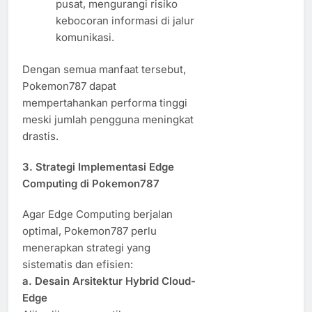
pusat, mengurangi risiko
kebocoran informasi di jalur
komunikasi.
Dengan semua manfaat tersebut,
Pokemon787 dapat
mempertahankan performa tinggi
meski jumlah pengguna meningkat
drastis.
3. Strategi Implementasi Edge
Computing di Pokemon787
Agar Edge Computing berjalan
optimal, Pokemon787 perlu
menerapkan strategi yang
sistematis dan efisien:
a. Desain Arsitektur Hybrid Cloud-
Edge