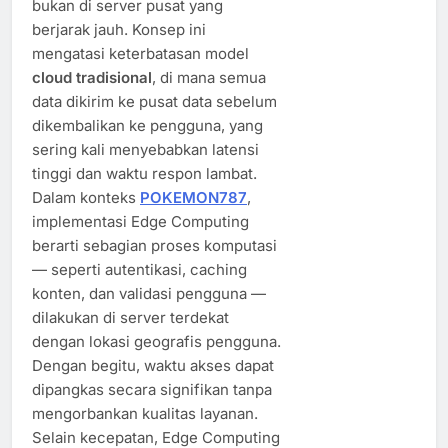
bukan di server pusat yang
berjarak jauh. Konsep ini
mengatasi keterbatasan model
cloud tradisional
, di mana semua
data dikirim ke pusat data sebelum
dikembalikan ke pengguna, yang
sering kali menyebabkan latensi
tinggi dan waktu respon lambat.
Dalam konteks
POKEMON787
,
implementasi Edge Computing
berarti sebagian proses komputasi
— seperti autentikasi, caching
konten, dan validasi pengguna —
dilakukan di server terdekat
dengan lokasi geografis pengguna.
Dengan begitu, waktu akses dapat
dipangkas secara signifikan tanpa
mengorbankan kualitas layanan.
Selain kecepatan, Edge Computing