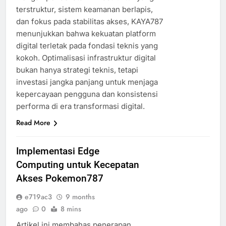
terstruktur, sistem keamanan berlapis,
dan fokus pada stabilitas akses, KAYA787
menunjukkan bahwa kekuatan platform
digital terletak pada fondasi teknis yang
kokoh. Optimalisasi infrastruktur digital
bukan hanya strategi teknis, tetapi
investasi jangka panjang untuk menjaga
kepercayaan pengguna dan konsistensi
performa di era transformasi digital.
Read More
Implementasi Edge
Computing untuk Kecepatan
Akses Pokemon787
e719ac3
9 months
ago
0
8 mins
Artikel ini membahas penerapan