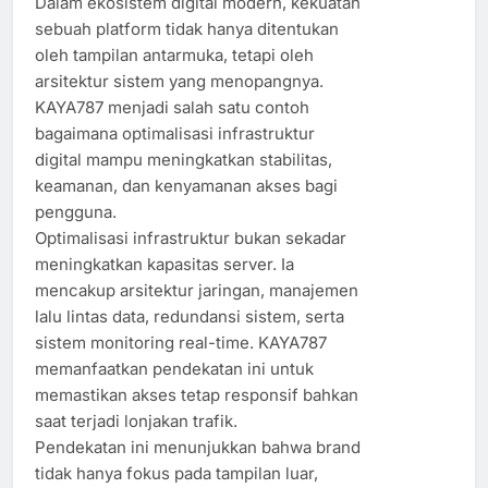
Dalam ekosistem digital modern, kekuatan
sebuah platform tidak hanya ditentukan
oleh tampilan antarmuka, tetapi oleh
arsitektur sistem yang menopangnya.
KAYA787 menjadi salah satu contoh
bagaimana optimalisasi infrastruktur
digital mampu meningkatkan stabilitas,
keamanan, dan kenyamanan akses bagi
pengguna.
Optimalisasi infrastruktur bukan sekadar
meningkatkan kapasitas server. Ia
mencakup arsitektur jaringan, manajemen
lalu lintas data, redundansi sistem, serta
sistem monitoring real-time. KAYA787
memanfaatkan pendekatan ini untuk
memastikan akses tetap responsif bahkan
saat terjadi lonjakan trafik.
Pendekatan ini menunjukkan bahwa brand
tidak hanya fokus pada tampilan luar,