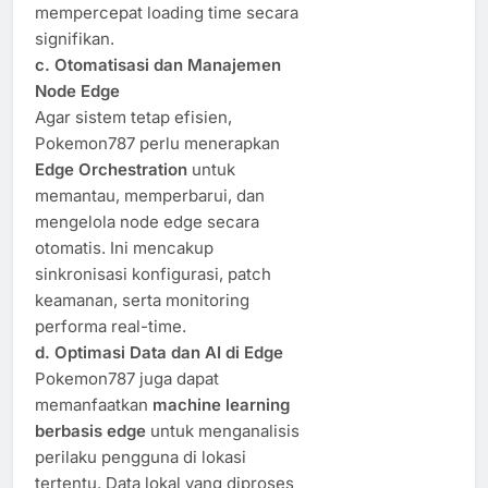
mempercepat loading time secara
signifikan.
c. Otomatisasi dan Manajemen
Node Edge
Agar sistem tetap efisien,
Pokemon787 perlu menerapkan
Edge Orchestration
untuk
memantau, memperbarui, dan
mengelola node edge secara
otomatis. Ini mencakup
sinkronisasi konfigurasi, patch
keamanan, serta monitoring
performa real-time.
d. Optimasi Data dan AI di Edge
Pokemon787 juga dapat
memanfaatkan
machine learning
berbasis edge
untuk menganalisis
perilaku pengguna di lokasi
tertentu. Data lokal yang diproses