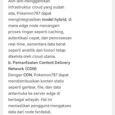
Alih-alih menggantikan
infrastruktur cloud yang sudah
ada, Pokemon787 dapat
mengintegrasikan
model hybrid
, di
mana edge node menangani
proses ringan seperti caching,
autentikasi cepat, dan pemrosesan
real-time, sementara data berat
seperti analitik dan histori tetap
dikelola oleh cloud utama.
b. Pemanfaatan Content Delivery
Network (CDN)
Dengan
CDN
, Pokemon787 dapat
mendistribusikan konten statis
seperti gambar, file, dan data
antarmuka ke server edge di
berbagai wilayah. Hal ini
memastikan pengguna mengakses
data dari node terdekat,