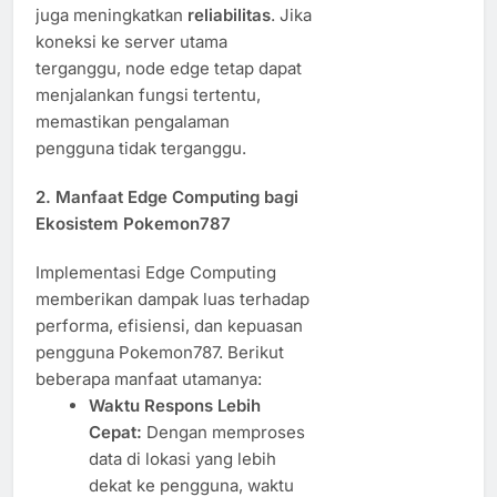
juga meningkatkan
reliabilitas
. Jika
koneksi ke server utama
terganggu, node edge tetap dapat
menjalankan fungsi tertentu,
memastikan pengalaman
pengguna tidak terganggu.
2. Manfaat Edge Computing bagi
Ekosistem Pokemon787
Implementasi Edge Computing
memberikan dampak luas terhadap
performa, efisiensi, dan kepuasan
pengguna Pokemon787. Berikut
beberapa manfaat utamanya:
Waktu Respons Lebih
Cepat:
Dengan memproses
data di lokasi yang lebih
dekat ke pengguna, waktu