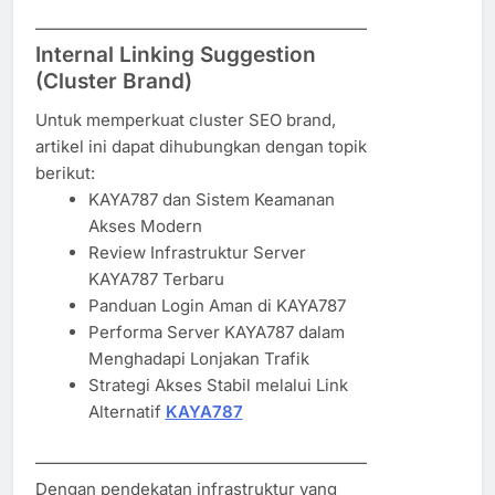
————————————————————
Internal Linking Suggestion
(Cluster Brand)
Untuk memperkuat cluster SEO brand,
artikel ini dapat dihubungkan dengan topik
berikut:
KAYA787 dan Sistem Keamanan
Akses Modern
Review Infrastruktur Server
KAYA787 Terbaru
Panduan Login Aman di KAYA787
Performa Server KAYA787 dalam
Menghadapi Lonjakan Trafik
Strategi Akses Stabil melalui Link
Alternatif
KAYA787
————————————————————
Dengan pendekatan infrastruktur yang