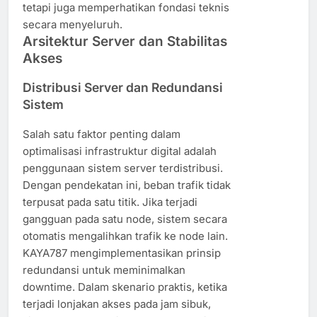
tetapi juga memperhatikan fondasi teknis
secara menyeluruh.
Arsitektur Server dan Stabilitas
Akses
Distribusi Server dan Redundansi
Sistem
Salah satu faktor penting dalam
optimalisasi infrastruktur digital adalah
penggunaan sistem server terdistribusi.
Dengan pendekatan ini, beban trafik tidak
terpusat pada satu titik. Jika terjadi
gangguan pada satu node, sistem secara
otomatis mengalihkan trafik ke node lain.
KAYA787 mengimplementasikan prinsip
redundansi untuk meminimalkan
downtime. Dalam skenario praktis, ketika
terjadi lonjakan akses pada jam sibuk,