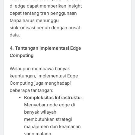
di edge dapat memberikan insight
cepat tentang tren penggunaan
tanpa harus menunggu
sinkronisasi penuh dengan pusat
data.
4. Tantangan Implementasi Edge
Computing
Walaupun membawa banyak
keuntungan, implementasi Edge
Computing juga menghadapi
beberapa tantangan:
Kompleksitas Infrastruktur:
Menyebar node edge di
banyak wilayah
membutuhkan strategi
manajemen dan keamanan
yang matang.