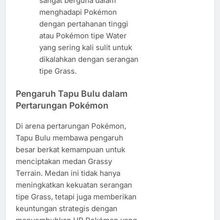
sangat berguna dalam
menghadapi Pokémon
dengan pertahanan tinggi
atau Pokémon tipe Water
yang sering kali sulit untuk
dikalahkan dengan serangan
tipe Grass.
Pengaruh Tapu Bulu dalam
Pertarungan Pokémon
Di arena pertarungan Pokémon,
Tapu Bulu membawa pengaruh
besar berkat kemampuan untuk
menciptakan medan Grassy
Terrain. Medan ini tidak hanya
meningkatkan kekuatan serangan
tipe Grass, tetapi juga memberikan
keuntungan strategis dengan