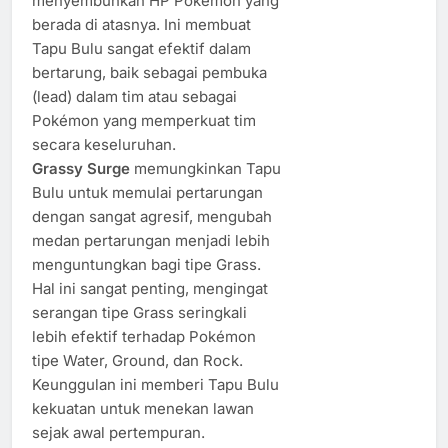
menyembuhkan HP Pokémon yang
berada di atasnya. Ini membuat
Tapu Bulu sangat efektif dalam
bertarung, baik sebagai pembuka
(lead) dalam tim atau sebagai
Pokémon yang memperkuat tim
secara keseluruhan.
Grassy Surge
memungkinkan Tapu
Bulu untuk memulai pertarungan
dengan sangat agresif, mengubah
medan pertarungan menjadi lebih
menguntungkan bagi tipe Grass.
Hal ini sangat penting, mengingat
serangan tipe Grass seringkali
lebih efektif terhadap Pokémon
tipe Water, Ground, dan Rock.
Keunggulan ini memberi Tapu Bulu
kekuatan untuk menekan lawan
sejak awal pertempuran.