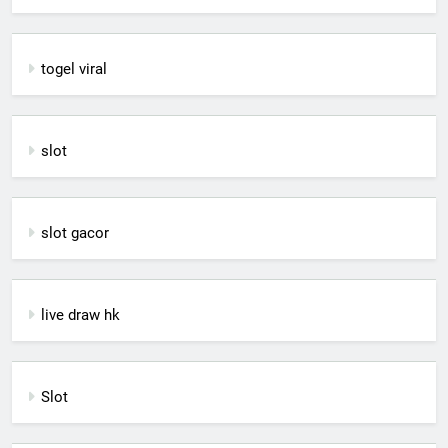
togel viral
slot
slot gacor
live draw hk
Slot