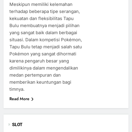
Meskipun memiliki kelemahan
terhadap beberapa tipe serangan,
kekuatan dan fleksibilitas Tapu
Bulu membuatnya menjadi pilihan
yang sangat baik dalam berbagai
situasi. Dalam kompetisi Pokémon,
Tapu Bulu tetap menjadi salah satu
Pokémon yang sangat dihormati
karena pengaruh besar yang
dimilikinya dalam mengendalikan
medan pertempuran dan
memberikan keuntungan bagi
timnya.
Read More
SLOT