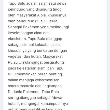
Tapu Bulu adalah salah satu dewa
pelindung yang dijunjung tinggi
oleh masyarakat Alola, khususnya
oleh penduduk Pulau Ula’ula.
Sebagai Pokémon yang melindungi
keseimbangan alam dan
ekosistem, Tapu Bulu dianggap
sebagai simbol kekuatan alam,
khususnya yang berkaitan dengan
vegetasi dan hutan. Masyarakat
Pulau Ula’ula sangat bergantung
pada kelestarian alam, dan Tapu
Bulu memainkan peran penting
dalam menjaga keharmonisan
antara manusia dan lingkungan.
Di dunia Pokémon, Tapu Bulu
sering dianggap sebagai “dewa
hutan”, mengingat kemampuannya
untuk mengendalikan kekuatan