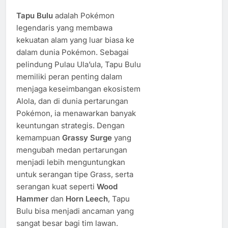
Tapu Bulu
adalah Pokémon
legendaris yang membawa
kekuatan alam yang luar biasa ke
dalam dunia Pokémon. Sebagai
pelindung Pulau Ula’ula, Tapu Bulu
memiliki peran penting dalam
menjaga keseimbangan ekosistem
Alola, dan di dunia pertarungan
Pokémon, ia menawarkan banyak
keuntungan strategis. Dengan
kemampuan
Grassy Surge
yang
mengubah medan pertarungan
menjadi lebih menguntungkan
untuk serangan tipe Grass, serta
serangan kuat seperti
Wood
Hammer
dan
Horn Leech
, Tapu
Bulu bisa menjadi ancaman yang
sangat besar bagi tim lawan.