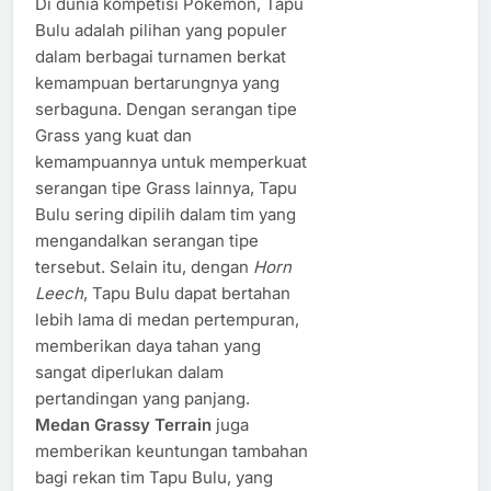
Di dunia kompetisi Pokémon, Tapu
Bulu adalah pilihan yang populer
dalam berbagai turnamen berkat
kemampuan bertarungnya yang
serbaguna. Dengan serangan tipe
Grass yang kuat dan
kemampuannya untuk memperkuat
serangan tipe Grass lainnya, Tapu
Bulu sering dipilih dalam tim yang
mengandalkan serangan tipe
tersebut. Selain itu, dengan
Horn
Leech
, Tapu Bulu dapat bertahan
lebih lama di medan pertempuran,
memberikan daya tahan yang
sangat diperlukan dalam
pertandingan yang panjang.
Medan Grassy Terrain
juga
memberikan keuntungan tambahan
bagi rekan tim Tapu Bulu, yang