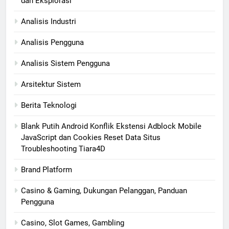
dan Eksplorasi
Analisis Industri
Analisis Pengguna
Analisis Sistem Pengguna
Arsitektur Sistem
Berita Teknologi
Blank Putih Android Konflik Ekstensi Adblock Mobile
JavaScript dan Cookies Reset Data Situs
Troubleshooting Tiara4D
Brand Platform
Casino & Gaming, Dukungan Pelanggan, Panduan
Pengguna
Casino, Slot Games, Gambling