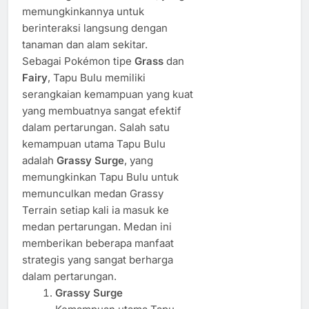
memungkinkannya untuk
berinteraksi langsung dengan
tanaman dan alam sekitar.
Sebagai Pokémon tipe
Grass
dan
Fairy
, Tapu Bulu memiliki
serangkaian kemampuan yang kuat
yang membuatnya sangat efektif
dalam pertarungan. Salah satu
kemampuan utama Tapu Bulu
adalah
Grassy Surge
, yang
memungkinkan Tapu Bulu untuk
memunculkan medan Grassy
Terrain setiap kali ia masuk ke
medan pertarungan. Medan ini
memberikan beberapa manfaat
strategis yang sangat berharga
dalam pertarungan.
Grassy Surge