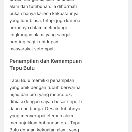
alam dan tumbuhan. Ia dihormati
bukan hanya karena kekuatannya
yang luar biasa, tetapi juga karena
perannya dalam melindungi
lingkungan alami yang sangat
penting bagi kehidupan
masyarakat setempat.
Penampilan dan Kemampuan
Tapu Bulu
Tapu Bulu memiliki penampilan
yang unik dengan tubuh berwarna
hijau dan biru yang mencolok,
dihiasi dengan sayap besar seperti
daun dan bunga. Desain tubuhnya
yang menyerupai elemen alam
menunjukkan hubungan erat Tapu
Bulu dengan kekuatan alam, yang