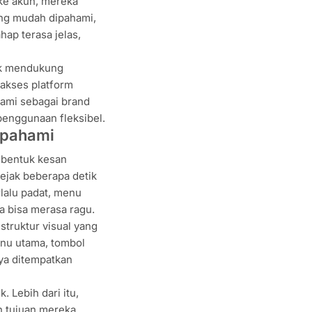
ke akun, mereka
ng mudah dipahami,
hap terasa jelas,
tuk mendukung
gakses platform
hami sebagai brand
enggunaan fleksibel.
ipahami
mbentuk kesan
ejak beberapa detik
lalu padat, menu
na bisa merasa ragu.
struktur visual yang
enu utama, tombol
nya ditempatkan
 Lebih dari itu,
 tujuan mereka