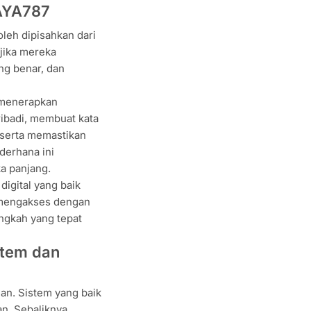
AYA787
leh dipisahkan dari
jika mereka
ng benar, dan
 menerapkan
ibadi, membuat kata
 serta memastikan
derhana ini
a panjang.
igital yang baik
mengakses dengan
ngkah yang tepat
stem dan
lan. Sistem yang baik
n. Sebaliknya,