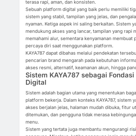
terasa rapi, aman, dan konsisten.
Sebuah platform digital yang baik perlu memiliki tig
sistem yang stabil, tampilan yang jelas, dan peng
nyaman. Ketiga aspek ini saling berkaitan. Sistem y
mendukung akses yang lancar, tampilan yang rap
memahami alur, sementara kenyamanan membuat p
percaya diri saat menggunakan platform.
KAYA787 dapat dibahas melalui pendekatan tersebu
pencarian brand mengarah pada kebutuhan informas
akses resmi, alternatif, keamanan akun, hingga p
Sistem KAYA787 sebagai Fondasi
Digital
Sistem adalah bagian utama yang menentukan bag
platform bekerja. Dalam konteks KAYA787, sistem ya
akses berjalan jelas, halaman mudah dibuka, fitur
ditemukan, dan pengguna tidak merasa kebingunga
menu.
Sistem yang tertata juga membantu mengurangi ris