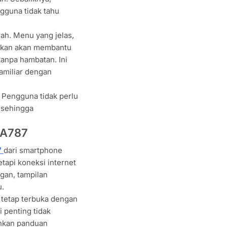
ngguna tidak tahu
rah. Menu yang jelas,
mukan akan membantu
tanpa hambatan. Ini
amiliar dengan
. Pengguna tidak perlu
, sehingga
YA787
7
dari smartphone
etapi koneksi internet
ingan, tampilan
u.
 tetap terbuka dengan
 penting tidak
uhkan panduan