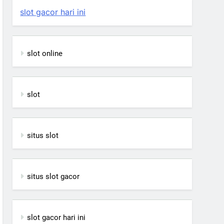
slot gacor hari ini
slot online
slot
situs slot
situs slot gacor
slot gacor hari ini