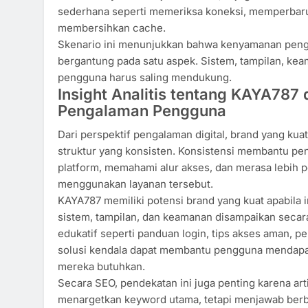
sederhana seperti memeriksa koneksi, memperbaru
membersihkan cache.
Skenario ini menunjukkan bahwa kenyamanan peng
bergantung pada satu aspek. Sistem, tampilan, ke
pengguna harus saling mendukung.
Insight Analitis tentang KAYA787 
Pengalaman Pengguna
Dari perspektif pengalaman digital, brand yang kua
struktur yang konsisten. Konsistensi membantu p
platform, memahami alur akses, dan merasa lebih p
menggunakan layanan tersebut.
KAYA787 memiliki potensi brand yang kuat apabila 
sistem, tampilan, dan keamanan disampaikan secara
edukatif seperti panduan login, tips akses aman, pen
solusi kendala dapat membantu pengguna mendapa
mereka butuhkan.
Secara SEO, pendekatan ini juga penting karena arti
menargetkan keyword utama, tetapi menjawab berba