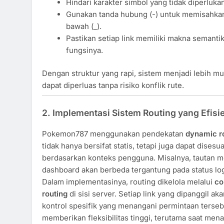
Hindari karakter simbol yang tidak diperlukan
Gunakan tanda hubung (-) untuk memisahkan 
bawah (_).
Pastikan setiap link memiliki makna semanti
fungsinya.
Dengan struktur yang rapi, sistem menjadi lebih mu
dapat diperluas tanpa risiko konflik rute.
2. Implementasi Sistem Routing yang Efisi
Pokemon787 menggunakan pendekatan
dynamic r
tidak hanya bersifat statis, tetapi juga dapat dises
berdasarkan konteks pengguna. Misalnya, tautan 
dashboard akan berbeda tergantung pada status lo
Dalam implementasinya, routing dikelola melalui
co
routing
di sisi server. Setiap link yang dipanggil ak
kontrol spesifik yang menangani permintaan tersebu
memberikan fleksibilitas tinggi, terutama saat men