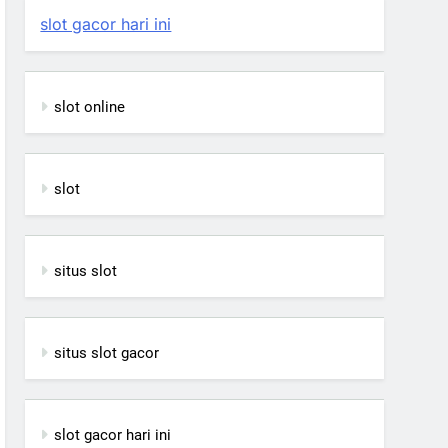
slot gacor hari ini
slot online
slot
situs slot
situs slot gacor
slot gacor hari ini