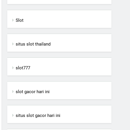
Slot
situs slot thailand
slot777
slot gacor hari ini
situs slot gacor hari ini