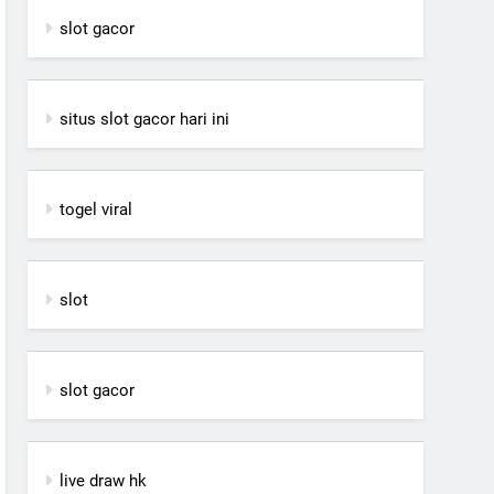
slot gacor
situs slot gacor hari ini
togel viral
slot
slot gacor
live draw hk