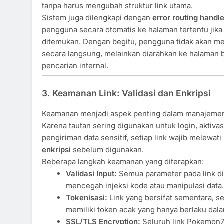
tanpa harus mengubah struktur link utama.
Sistem juga dilengkapi dengan
error routing handle
pengguna secara otomatis ke halaman tertentu jika l
ditemukan. Dengan begitu, pengguna tidak akan m
secara langsung, melainkan diarahkan ke halaman 
pencarian internal.
3. Keamanan Link: Validasi dan Enkripsi
Keamanan menjadi aspek penting dalam manajemen
Karena tautan sering digunakan untuk login, aktivas
pengiriman data sensitif, setiap link wajib melewat
enkripsi
sebelum digunakan.
Beberapa langkah keamanan yang diterapkan:
Validasi Input:
Semua parameter pada link di
mencegah injeksi kode atau manipulasi data.
Tokenisasi:
Link yang bersifat sementara, se
memiliki token acak yang hanya berlaku dala
SSL/TLS Encryption:
Seluruh link Pokemon