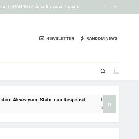
kan LEBAH4D melalui Browser Terbaru
tem Akses yang Stabil dan Responsif
tem Akses yang Stabil dan Responsif
NEWSLETTER
RANDOM NEWS
 EDWINSLOT melalui Browser Terbaru
 Dengan Rasa Yang Menggugah Selera.
kan LEBAH4D melalui Browser Terbaru
tem Akses yang Stabil dan Responsif
tem Akses yang Stabil dan Responsif
s yang Stabil dan Responsif
LEBAH4D dengan Sistem A
3 Weeks Ago