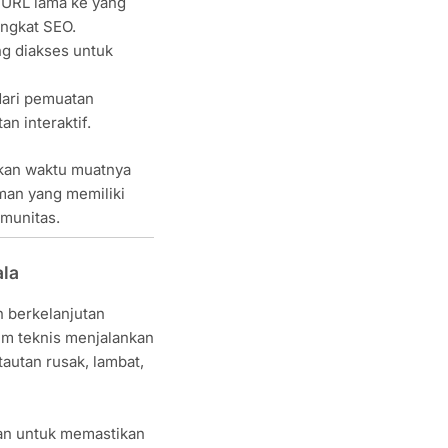
URL lama ke yang
ingkat SEO.
g diakses untuk
ari pemuatan
n interaktif.
tikan waktu muatnya
man yang memiliki
omunitas.
ala
n berkelanjutan
tim teknis menjalankan
autan rusak, lambat,
an untuk memastikan