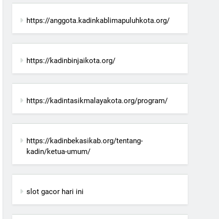
https://anggota.kadinkablimapuluhkota.org/
https://kadinbinjaikota.org/
https://kadintasikmalayakota.org/program/
https://kadinbekasikab.org/tentang-
kadin/ketua-umum/
slot gacor hari ini