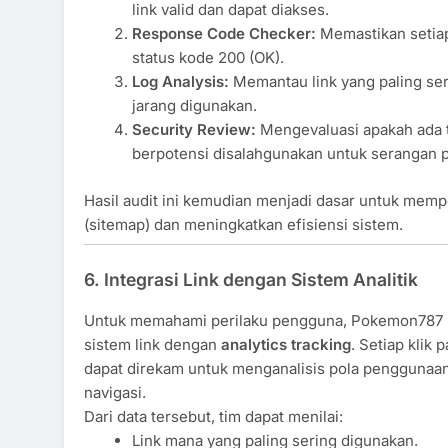
link valid dan dapat diakses.
Response Code Checker:
Memastikan setia
status kode 200 (OK).
Log Analysis:
Memantau link yang paling ser
jarang digunakan.
Security Review:
Mengevaluasi apakah ada 
berpotensi disalahgunakan untuk serangan p
Hasil audit ini kemudian menjadi dasar untuk mempe
(sitemap) dan meningkatkan efisiensi sistem.
6. Integrasi Link dengan Sistem Analitik
Untuk memahami perilaku pengguna, Pokemon787 
sistem link dengan
analytics tracking
. Setiap klik 
dapat direkam untuk menganalisis pola penggunaan 
navigasi.
Dari data tersebut, tim dapat menilai:
Link mana yang paling sering digunakan.