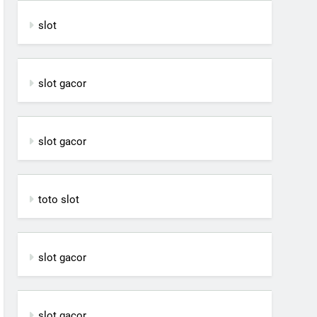
slot
slot gacor
slot gacor
toto slot
slot gacor
slot gacor