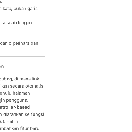
.
kata, bukan garis
k sesuai dengan
dah dipelihara dan
en
outing
, di mana link
uaikan secara otomatis
menuju halaman
gin pengguna.
ntroller-based
an diarahkan ke fungsi
t. Hal ini
ambahkan fitur baru