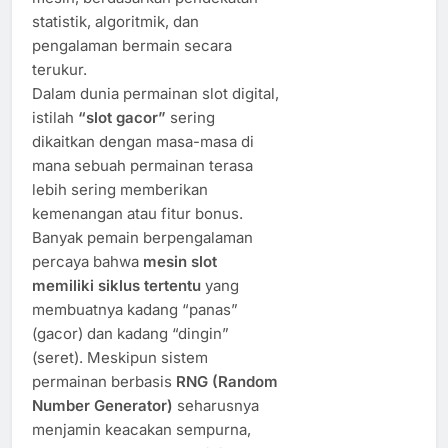
statistik, algoritmik, dan
pengalaman bermain secara
terukur.
Dalam dunia permainan slot digital,
istilah
“slot gacor”
sering
dikaitkan dengan masa-masa di
mana sebuah permainan terasa
lebih sering memberikan
kemenangan atau fitur bonus.
Banyak pemain berpengalaman
percaya bahwa
mesin slot
memiliki siklus tertentu
yang
membuatnya kadang “panas”
(gacor) dan kadang “dingin”
(seret). Meskipun sistem
permainan berbasis
RNG (Random
Number Generator)
seharusnya
menjamin keacakan sempurna,