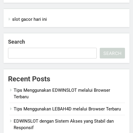
slot gacor hari ini
Search
SEARCH
Recent Posts
Tips Menggunakan EDWINSLOT melalui Browser
Terbaru
Tips Menggunakan LEBAH4D melalui Browser Terbaru
EDWINSLOT dengan Sistem Akses yang Stabil dan
Responsif