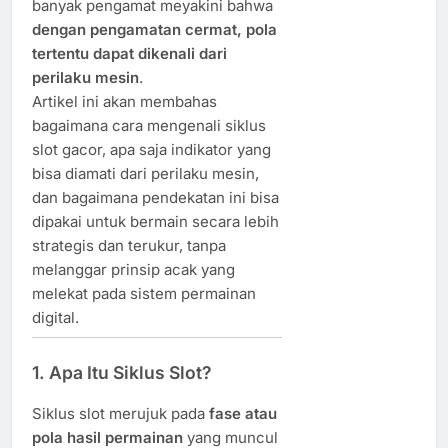
banyak pengamat meyakini bahwa
dengan pengamatan cermat, pola
tertentu dapat dikenali dari
perilaku mesin
.
Artikel ini akan membahas
bagaimana cara mengenali siklus
slot gacor, apa saja indikator yang
bisa diamati dari perilaku mesin,
dan bagaimana pendekatan ini bisa
dipakai untuk bermain secara lebih
strategis dan terukur, tanpa
melanggar prinsip acak yang
melekat pada sistem permainan
digital.
1. Apa Itu Siklus Slot?
Siklus slot merujuk pada
fase atau
pola hasil permainan
yang muncul