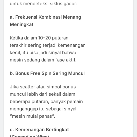
untuk mendeteksi siklus gacor:
a. Frekuensi Kombinasi Menang
Meningkat
Ketika dalam 10–20 putaran
terakhir sering terjadi kemenangan
kecil, itu bisa jadi sinyal bahwa
mesin sedang dalam fase aktif.
b. Bonus Free Spin Sering Muncul
Jika scatter atau simbol bonus
muncul lebih dari sekali dalam
beberapa putaran, banyak pemain
menganggap itu sebagai sinyal
“mesin mulai panas”.
c. Kemenangan Bertingkat
(Cascading Wins)