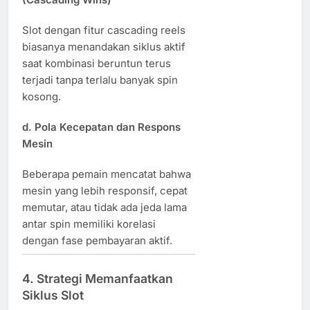
Slot dengan fitur cascading reels
biasanya menandakan siklus aktif
saat kombinasi beruntun terus
terjadi tanpa terlalu banyak spin
kosong.
d. Pola Kecepatan dan Respons
Mesin
Beberapa pemain mencatat bahwa
mesin yang lebih responsif, cepat
memutar, atau tidak ada jeda lama
antar spin memiliki korelasi
dengan fase pembayaran aktif.
4. Strategi Memanfaatkan
Siklus Slot