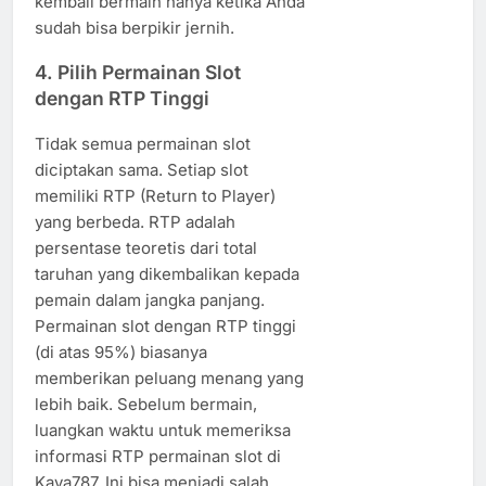
kembali bermain hanya ketika Anda
sudah bisa berpikir jernih.
4. Pilih Permainan Slot
dengan RTP Tinggi
Tidak semua permainan slot
diciptakan sama. Setiap slot
memiliki RTP (Return to Player)
yang berbeda. RTP adalah
persentase teoretis dari total
taruhan yang dikembalikan kepada
pemain dalam jangka panjang.
Permainan slot dengan RTP tinggi
(di atas 95%) biasanya
memberikan peluang menang yang
lebih baik. Sebelum bermain,
luangkan waktu untuk memeriksa
informasi RTP permainan slot di
Kaya787. Ini bisa menjadi salah