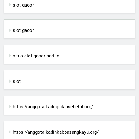
slot gacor
slot gacor
situs slot gacor hari ini
slot
https://anggota.kadinpulausebetul.org/
https://anggota.kadinkabpasangkayu.org/