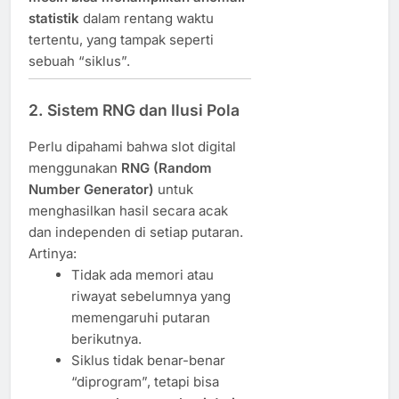
statistik
dalam rentang waktu
tertentu, yang tampak seperti
sebuah “siklus”.
2. Sistem RNG dan Ilusi Pola
Perlu dipahami bahwa slot digital
menggunakan
RNG (Random
Number Generator)
untuk
menghasilkan hasil secara acak
dan independen di setiap putaran.
Artinya:
Tidak ada memori atau
riwayat sebelumnya yang
memengaruhi putaran
berikutnya.
Siklus tidak benar-benar
“diprogram”, tetapi bisa