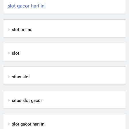
slot gacor hari ini
slot online
slot
situs slot
situs slot gacor
slot gacor hari ini