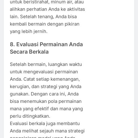
untuk beristirahat, minum air, atau
alihkan perhatian Anda ke aktivitas
lain. Setelah tenang, Anda bisa
kembali bermain dengan pikiran
yang lebih jernih.
8. Evaluasi Permainan Anda
Secara Berkala
Setelah bermain, luangkan waktu
untuk mengevaluasi permainan
Anda. Catat setiap kemenangan,
kerugian, dan strategi yang Anda
gunakan. Dengan cara ini, Anda
bisa menemukan pola permainan
mana yang efektif dan mana yang
perlu ditingkatkan.
Evaluasi berkala juga membantu
Anda melihat sejauh mana strategi