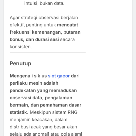
intuisi, bukan data.
Agar strategi observasi berjalan
efektif, penting untuk
mencatat
frekuensi kemenangan, putaran
bonus, dan durasi sesi
secara
konsisten.
Penutup
Mengenali siklus
slot gacor
dari
perilaku mesin adalah
pendekatan yang memadukan
observasi data, pengalaman
bermain, dan pemahaman dasar
statistik.
Meskipun sistem RNG
menjamin keacakan, dalam
distribusi acak yang besar akan
selalu ada anomali atau pola alami