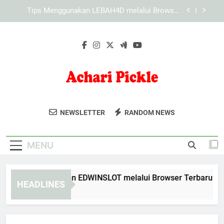
Skip
EDWINSLOT dengan Sistem Akses yang Stabil
to
dan Responsif
content
LEBAH4D dengan Sistem Akses yang Stabil dan
Responsif
Tips Menggunakan EDWINSLOT melalui Browser
Terbaru
Tips Menggunakan LEBAH4D melalui Browser
Terbaru
Achari Pickle
EDWINSLOT dengan Sistem Akses yang Stabil
Rasakan Kelezatan Acar Khas India Dari
dan Responsif
NEWSLETTER
RANDOM NEWS
Achari Pickle. Produk Autentik Dengan Rasa
LEBAH4D dengan Sistem Akses yang Stabil dan
Responsif
Yang Menggugah Selera.
MENU
ips Menggunakan EDWINSLOT melalui Browser Terbaru
HEADLINES
Weeks Ago