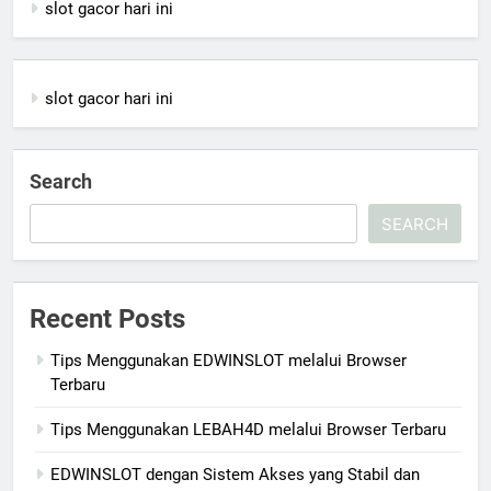
slot gacor hari ini
slot gacor hari ini
Search
SEARCH
Recent Posts
Tips Menggunakan EDWINSLOT melalui Browser
Terbaru
Tips Menggunakan LEBAH4D melalui Browser Terbaru
EDWINSLOT dengan Sistem Akses yang Stabil dan