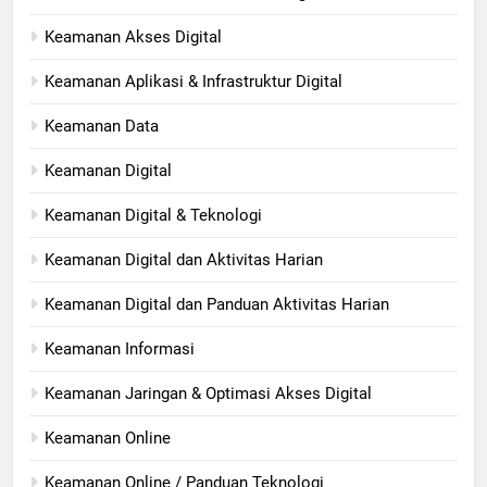
Keamanan Akses Digital
Keamanan Aplikasi & Infrastruktur Digital
Keamanan Data
Keamanan Digital
Keamanan Digital & Teknologi
Keamanan Digital dan Aktivitas Harian
Keamanan Digital dan Panduan Aktivitas Harian
Keamanan Informasi
Keamanan Jaringan & Optimasi Akses Digital
Keamanan Online
Keamanan Online / Panduan Teknologi