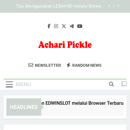
Skip
EDWINSLOT dengan Sistem Akses yang Stabil
to
dan Responsif
content
LEBAH4D dengan Sistem Akses yang Stabil dan
Responsif
Tips Menggunakan EDWINSLOT melalui Browser
Terbaru
Tips Menggunakan LEBAH4D melalui Browser
Terbaru
Achari Pickle
EDWINSLOT dengan Sistem Akses yang Stabil
Rasakan Kelezatan Acar Khas India Dari
dan Responsif
NEWSLETTER
RANDOM NEWS
Achari Pickle. Produk Autentik Dengan Rasa
LEBAH4D dengan Sistem Akses yang Stabil dan
Responsif
Yang Menggugah Selera.
MENU
ips Menggunakan EDWINSLOT melalui Browser Terbaru
HEADLINES
Weeks Ago