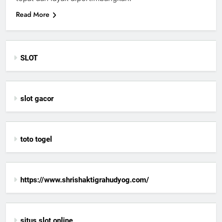
Read More
SLOT
slot gacor
toto togel
https://www.shrishaktigrahudyog.com/
situs slot online