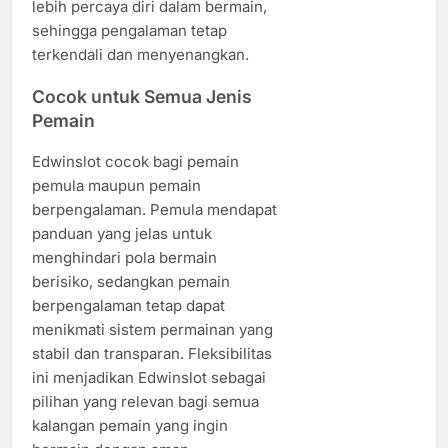
lebih percaya diri dalam bermain,
sehingga pengalaman tetap
terkendali dan menyenangkan.
Cocok untuk Semua Jenis
Pemain
Edwinslot cocok bagi pemain
pemula maupun pemain
berpengalaman. Pemula mendapat
panduan yang jelas untuk
menghindari pola bermain
berisiko, sedangkan pemain
berpengalaman tetap dapat
menikmati sistem permainan yang
stabil dan transparan. Fleksibilitas
ini menjadikan Edwinslot sebagai
pilihan yang relevan bagi semua
kalangan pemain yang ingin