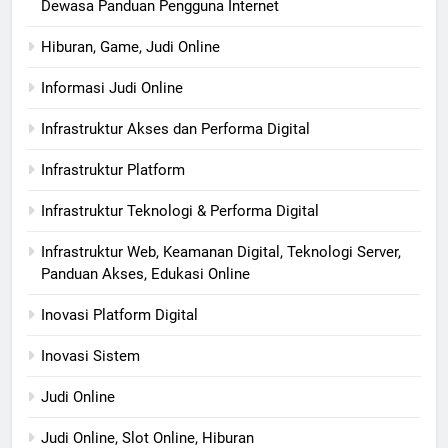
Dewasa Panduan Pengguna Internet
Hiburan, Game, Judi Online
Informasi Judi Online
Infrastruktur Akses dan Performa Digital
Infrastruktur Platform
Infrastruktur Teknologi & Performa Digital
Infrastruktur Web, Keamanan Digital, Teknologi Server,
Panduan Akses, Edukasi Online
Inovasi Platform Digital
Inovasi Sistem
Judi Online
Judi Online, Slot Online, Hiburan