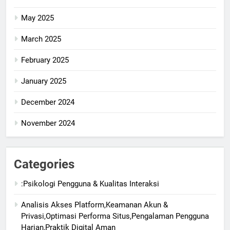
May 2025
March 2025
February 2025
January 2025
December 2024
November 2024
Categories
:Psikologi Pengguna & Kualitas Interaksi
Analisis Akses Platform,Keamanan Akun &
Privasi,Optimasi Performa Situs,Pengalaman Pengguna
Harian,Praktik Digital Aman