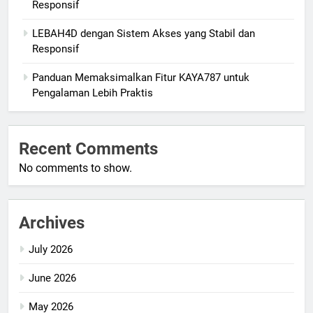
Responsif
LEBAH4D dengan Sistem Akses yang Stabil dan
Responsif
Panduan Memaksimalkan Fitur KAYA787 untuk
Pengalaman Lebih Praktis
Recent Comments
No comments to show.
Archives
July 2026
June 2026
May 2026