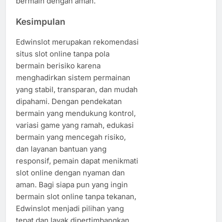
bermain dengan aman.
Kesimpulan
Edwinslot merupakan rekomendasi
situs slot online tanpa pola
bermain berisiko karena
menghadirkan sistem permainan
yang stabil, transparan, dan mudah
dipahami. Dengan pendekatan
bermain yang mendukung kontrol,
variasi game yang ramah, edukasi
bermain yang mencegah risiko,
dan layanan bantuan yang
responsif, pemain dapat menikmati
slot online dengan nyaman dan
aman. Bagi siapa pun yang ingin
bermain slot online tanpa tekanan,
Edwinslot menjadi pilihan yang
tepat dan layak dipertimbangkan.