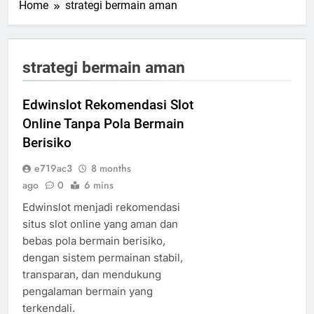
Home
strategi bermain aman
strategi bermain aman
Edwinslot Rekomendasi Slot
Online Tanpa Pola Bermain
Berisiko
e719ac3
8 months
ago
0
6 mins
Edwinslot menjadi rekomendasi
situs slot online yang aman dan
bebas pola bermain berisiko,
dengan sistem permainan stabil,
transparan, dan mendukung
pengalaman bermain yang
terkendali.