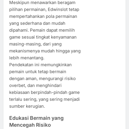
Meskipun menawarkan beragam
pilihan permainan, Edwinslot tetap
mempertahankan pola permainan
yang sederhana dan mudah
dipahami. Pemain dapat memilih
game sesuai tingkat kenyamanan
masing-masing, dari yang
mekanismenya mudah hingga yang
lebih menantang.
Pendekatan ini memungkinkan
pemain untuk tetap bermain
dengan aman, mengurangi risiko
overbet, dan menghindari
kebiasaan berpindah-pindah game
terlalu sering, yang sering menjadi
sumber kerugian.
Edukasi Bermain yang
Mencegah Risiko