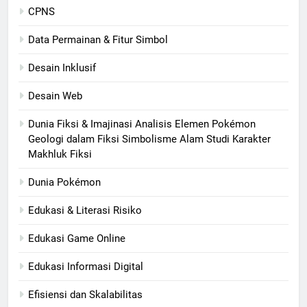
CPNS
Data Permainan & Fitur Simbol
Desain Inklusif
Desain Web
Dunia Fiksi & Imajinasi Analisis Elemen Pokémon
Geologi dalam Fiksi Simbolisme Alam Studi Karakter
Makhluk Fiksi
Dunia Pokémon
Edukasi & Literasi Risiko
Edukasi Game Online
Edukasi Informasi Digital
Efisiensi dan Skalabilitas