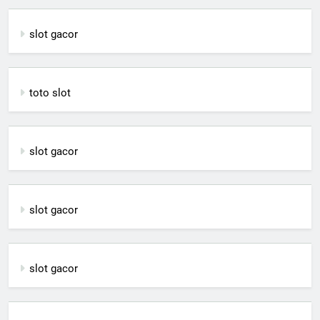
slot gacor
toto slot
slot gacor
slot gacor
slot gacor