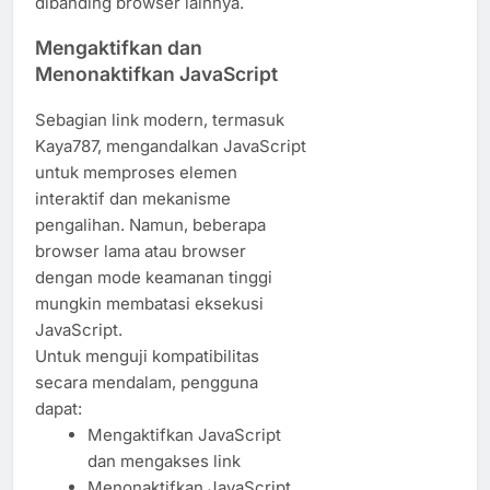
dibanding browser lainnya.
Mengaktifkan dan
Menonaktifkan JavaScript
Sebagian link modern, termasuk
Kaya787, mengandalkan JavaScript
untuk memproses elemen
interaktif dan mekanisme
pengalihan. Namun, beberapa
browser lama atau browser
dengan mode keamanan tinggi
mungkin membatasi eksekusi
JavaScript.
Untuk menguji kompatibilitas
secara mendalam, pengguna
dapat:
Mengaktifkan JavaScript
dan mengakses link
Menonaktifkan JavaScript