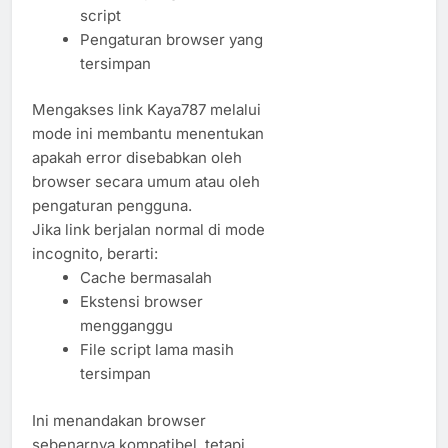
script
Pengaturan browser yang
tersimpan
Mengakses link Kaya787 melalui
mode ini membantu menentukan
apakah error disebabkan oleh
browser secara umum atau oleh
pengaturan pengguna.
Jika link berjalan normal di mode
incognito, berarti:
Cache bermasalah
Ekstensi browser
mengganggu
File script lama masih
tersimpan
Ini menandakan browser
sebenarnya kompatibel, tetapi