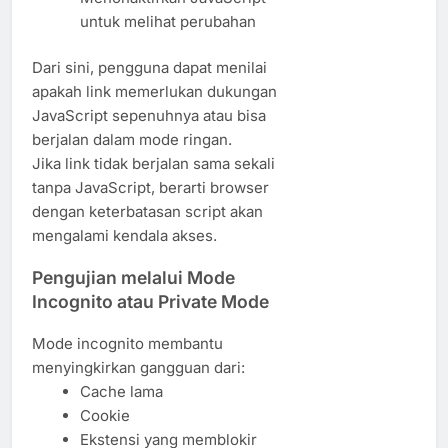
untuk melihat perubahan
Dari sini, pengguna dapat menilai
apakah link memerlukan dukungan
JavaScript sepenuhnya atau bisa
berjalan dalam mode ringan.
Jika link tidak berjalan sama sekali
tanpa JavaScript, berarti browser
dengan keterbatasan script akan
mengalami kendala akses.
Pengujian melalui Mode
Incognito atau Private Mode
Mode incognito membantu
menyingkirkan gangguan dari:
Cache lama
Cookie
Ekstensi yang memblokir