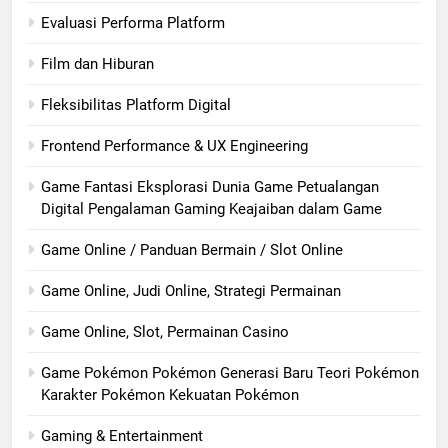
Evaluasi Performa Platform
Film dan Hiburan
Fleksibilitas Platform Digital
Frontend Performance & UX Engineering
Game Fantasi Eksplorasi Dunia Game Petualangan
Digital Pengalaman Gaming Keajaiban dalam Game
Game Online / Panduan Bermain / Slot Online
Game Online, Judi Online, Strategi Permainan
Game Online, Slot, Permainan Casino
Game Pokémon Pokémon Generasi Baru Teori Pokémon
Karakter Pokémon Kekuatan Pokémon
Gaming & Entertainment