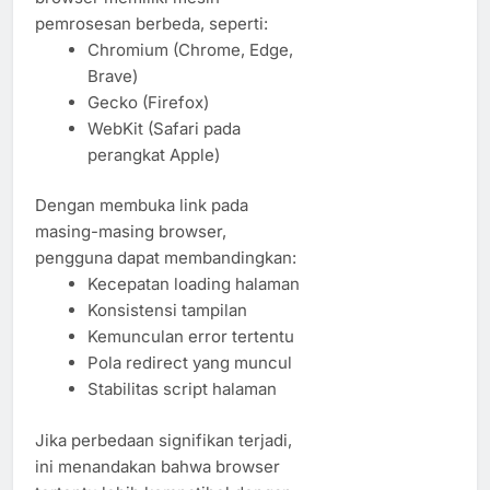
pemrosesan berbeda, seperti:
Chromium (Chrome, Edge,
Brave)
Gecko (Firefox)
WebKit (Safari pada
perangkat Apple)
Dengan membuka link pada
masing-masing browser,
pengguna dapat membandingkan:
Kecepatan loading halaman
Konsistensi tampilan
Kemunculan error tertentu
Pola redirect yang muncul
Stabilitas script halaman
Jika perbedaan signifikan terjadi,
ini menandakan bahwa browser