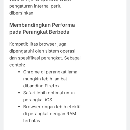
pengaturan internal perlu
dibersihkan.
Membandingkan Performa
pada Perangkat Berbeda
Kompatibilitas browser juga
dipengaruhi oleh sistem operasi
dan spesifikasi perangkat. Sebagai
contoh:
Chrome di perangkat lama
mungkin lebih lambat
dibanding Firefox
Safari lebih optimal untuk
perangkat iOS
Browser ringan lebih efektif
di perangkat dengan RAM
terbatas