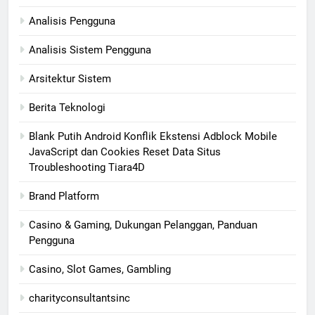
Analisis Pengguna
Analisis Sistem Pengguna
Arsitektur Sistem
Berita Teknologi
Blank Putih Android Konflik Ekstensi Adblock Mobile
JavaScript dan Cookies Reset Data Situs
Troubleshooting Tiara4D
Brand Platform
Casino & Gaming, Dukungan Pelanggan, Panduan
Pengguna
Casino, Slot Games, Gambling
charityconsultantsinc