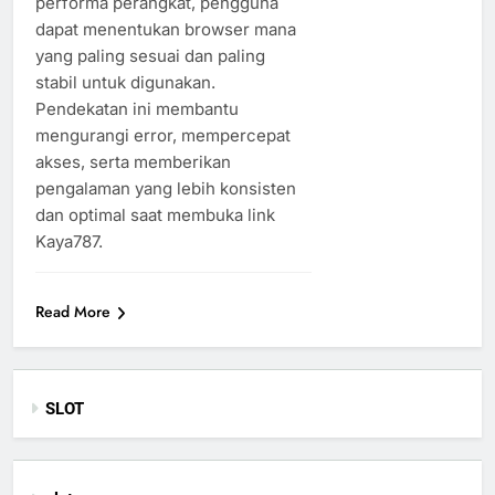
performa perangkat, pengguna
dapat menentukan browser mana
yang paling sesuai dan paling
stabil untuk digunakan.
Pendekatan ini membantu
mengurangi error, mempercepat
akses, serta memberikan
pengalaman yang lebih konsisten
dan optimal saat membuka link
Kaya787.
Read More
SLOT