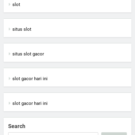
slot
situs slot
situs slot gacor
slot gacor hari ini
slot gacor hari ini
Search