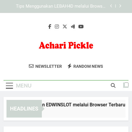
Skip
EDWINSLOT dengan Sistem Akses yang Stabil
to
dan Responsif
content
LEBAH4D dengan Sistem Akses yang Stabil dan
Responsif
Tips Menggunakan EDWINSLOT melalui Browser
Terbaru
Tips Menggunakan LEBAH4D melalui Browser
Terbaru
Achari Pickle
EDWINSLOT dengan Sistem Akses yang Stabil
Rasakan Kelezatan Acar Khas India Dari
dan Responsif
NEWSLETTER
RANDOM NEWS
Achari Pickle. Produk Autentik Dengan Rasa
LEBAH4D dengan Sistem Akses yang Stabil dan
Responsif
Yang Menggugah Selera.
MENU
ips Menggunakan EDWINSLOT melalui Browser Terbaru
HEADLINES
Weeks Ago