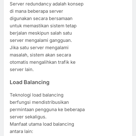
Server redundancy adalah konsep
di mana beberapa server
digunakan secara bersamaan
untuk memastikan sistem tetap
berjalan meskipun salah satu
server mengalami gangguan.
Jika satu server mengalami
masalah, sistem akan secara
otomatis mengalihkan trafik ke
server lain.
Load Balancing
Teknologi load balancing
berfungsi mendistribusikan
permintaan pengguna ke beberapa
server sekaligus.
Manfaat utama load balancing
antara lain: