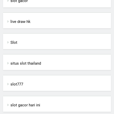
slot gacor
live draw hk
Slot
situs slot thailand
slot777
slot gacor hari ini