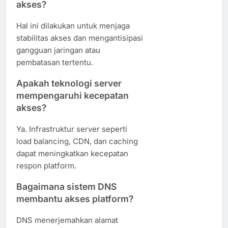
akses?
Hal ini dilakukan untuk menjaga
stabilitas akses dan mengantisipasi
gangguan jaringan atau
pembatasan tertentu.
Apakah teknologi server
mempengaruhi kecepatan
akses?
Ya. Infrastruktur server seperti
load balancing, CDN, dan caching
dapat meningkatkan kecepatan
respon platform.
Bagaimana sistem DNS
membantu akses platform?
DNS menerjemahkan alamat