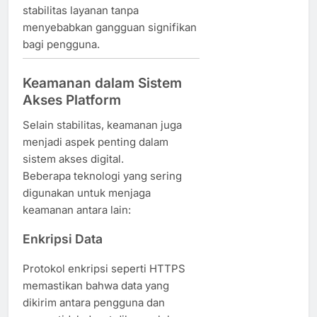
stabilitas layanan tanpa
menyebabkan gangguan signifikan
bagi pengguna.
Keamanan dalam Sistem
Akses Platform
Selain stabilitas, keamanan juga
menjadi aspek penting dalam
sistem akses digital.
Beberapa teknologi yang sering
digunakan untuk menjaga
keamanan antara lain:
Enkripsi Data
Protokol enkripsi seperti HTTPS
memastikan bahwa data yang
dikirim antara pengguna dan