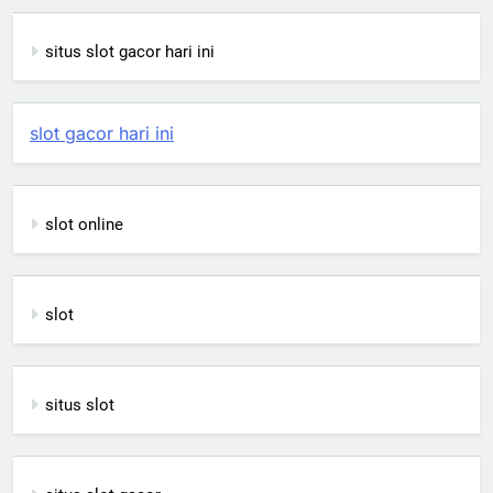
situs slot gacor hari ini
slot gacor hari ini
slot online
slot
situs slot