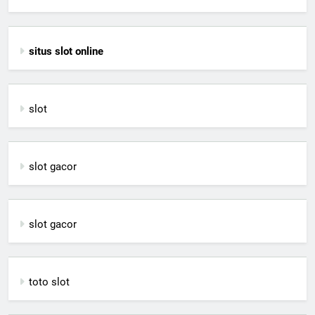
situs slot online
slot
slot gacor
slot gacor
toto slot