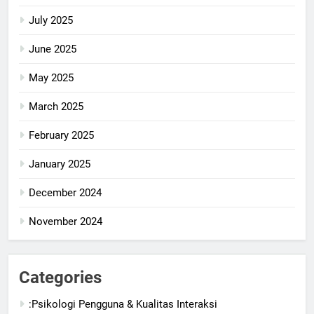
July 2025
June 2025
May 2025
March 2025
February 2025
January 2025
December 2024
November 2024
Categories
:Psikologi Pengguna & Kualitas Interaksi