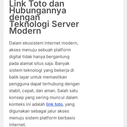
Link Toto dan
Hubungannya
dengan
Teknologi Server
Modern
Dalam ekosistem internet modern,
akses menuju sebuah platform
digital tidak hanya bergantung
pada alamat situs saja. Banyak
sistem teknologi yang bekerja di
balik layar untuk memastikan
pengguna dapat terhubung dengan
stabil, cepat, dan aman. Salah satu
konsep yang sering muncul dalam
konteks ini adalah
link toto
, yang
digunakan sebagai jalur akses
menuju sistem platform berbasis
internet.