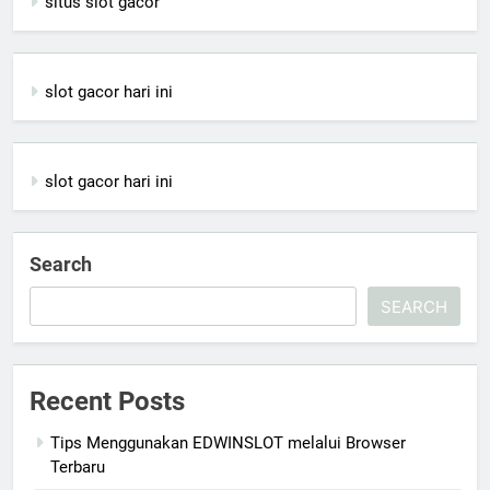
situs slot gacor
slot gacor hari ini
slot gacor hari ini
Search
SEARCH
Recent Posts
Tips Menggunakan EDWINSLOT melalui Browser
Terbaru