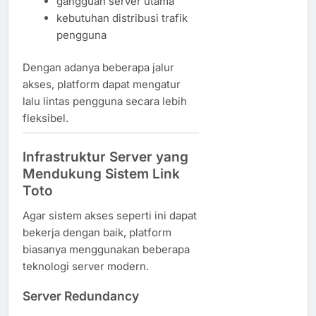
gangguan server utama
kebutuhan distribusi trafik
pengguna
Dengan adanya beberapa jalur
akses, platform dapat mengatur
lalu lintas pengguna secara lebih
fleksibel.
Infrastruktur Server yang
Mendukung Sistem Link
Toto
Agar sistem akses seperti ini dapat
bekerja dengan baik, platform
biasanya menggunakan beberapa
teknologi server modern.
Server Redundancy