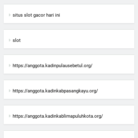
situs slot gacor hari ini
slot
https://anggota.kadinpulausebetul.org/
https://anggota.kadinkabpasangkayu.org/
https://anggota.kadinkablimapuluhkota.org/