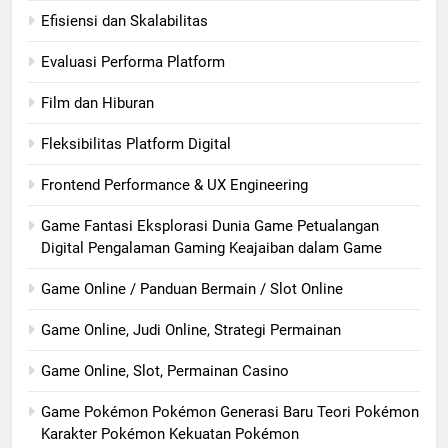
Efisiensi dan Skalabilitas
Evaluasi Performa Platform
Film dan Hiburan
Fleksibilitas Platform Digital
Frontend Performance & UX Engineering
Game Fantasi Eksplorasi Dunia Game Petualangan
Digital Pengalaman Gaming Keajaiban dalam Game
Game Online / Panduan Bermain / Slot Online
Game Online, Judi Online, Strategi Permainan
Game Online, Slot, Permainan Casino
Game Pokémon Pokémon Generasi Baru Teori Pokémon
Karakter Pokémon Kekuatan Pokémon