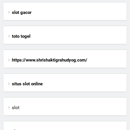
slot gacor
toto togel
https://www.shrishaktigrahudyog.com/
situs slot online
slot