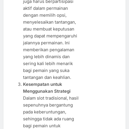
juga harus berpartisipasi
aktif dalam permainan
dengan memilih opsi,
menyelesaikan tantangan,
atau membuat keputusan
yang dapat mempengaruhi
jalannya permainan. Ini
memberikan pengalaman
yang lebih dinamis dan
sering kali lebih menarik
bagi pemain yang suka
tantangan dan keahlian.
Kesempatan untuk
Menggunakan Strategi
Dalam slot tradisional, hasil
sepenuhnya bergantung
pada keberuntungan,
sehingga tidak ada ruang
bagi pemain untuk