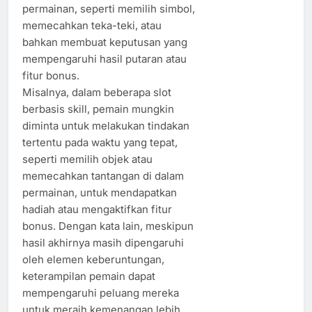
permainan, seperti memilih simbol,
memecahkan teka-teki, atau
bahkan membuat keputusan yang
mempengaruhi hasil putaran atau
fitur bonus.
Misalnya, dalam beberapa slot
berbasis skill, pemain mungkin
diminta untuk melakukan tindakan
tertentu pada waktu yang tepat,
seperti memilih objek atau
memecahkan tantangan di dalam
permainan, untuk mendapatkan
hadiah atau mengaktifkan fitur
bonus. Dengan kata lain, meskipun
hasil akhirnya masih dipengaruhi
oleh elemen keberuntungan,
keterampilan pemain dapat
mempengaruhi peluang mereka
untuk meraih kemenangan lebih