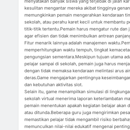
menyatakan banyak siswa yang terjebak di jalan ka
kesulitan mengantar mereka akibat tingginya gena
memungkinkan pemain mengerahkan kendaraan ting
sekolah, atau perahu karet kecil untuk membantu 
titik-titik tertentu.Pemain harus mengatur rute dan
agar efisien dan tidak menimbulkan antrean panjan
Fitur menarik lainnya adalah manajemen waktu.Pem
memperhitungkan waktu tempuh, tingkat kemacetan
pengungsian sementara.Meskipun tujuan utama ad
pelajar sampai di sekolah, pemain juga harus menj
dengan tidak memaksa kendaraan melintasi arus air
deras.Game mengajarkan pentingnya keseimbangan
dan kebutuhan aktivitas slot.
Selain itu, game menampilkan simulasi di lingkung
sekolah virtual menerima laporan keterlambatan m
pemain menentukan apakah kegiatan belajar akan d
atau ditunda.Beberapa guru juga mengirimkan pesan
memastikan pelajar tidak mengambil risiko berbah
memunculkan nilai-nilai edukatif mengenai penting