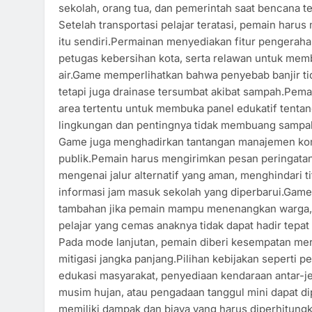
sekolah, orang tua, dan pemerintah saat bencana te
Setelah transportasi pelajar teratasi, pemain har
itu sendiri.Permainan menyediakan fitur pengerahan
petugas kebersihan kota, serta relawan untuk mem
air.Game memperlihatkan bahwa penyebab banjir ti
tetapi juga drainase tersumbat akibat sampah.Pem
area tertentu untuk membuka panel edukatif tenta
lingkungan dan pentingnya tidak membuang samp
Game juga menghadirkan tantangan manajemen ko
publik.Pemain harus mengirimkan pesan peringata
mengenai jalur alternatif yang aman, menghindari tit
informasi jam masuk sekolah yang diperbarui.Gam
tambahan jika pemain mampu menenangkan warga, 
pelajar yang cemas anaknya tidak dapat hadir tepat
Pada mode lanjutan, pemain diberi kesempatan mer
mitigasi jangka panjang.Pilihan kebijakan seperti p
edukasi masyarakat, penyediaan kendaraan antar-je
musim hujan, atau pengadaan tanggul mini dapat dip
memiliki dampak dan biaya yang harus diperhitun