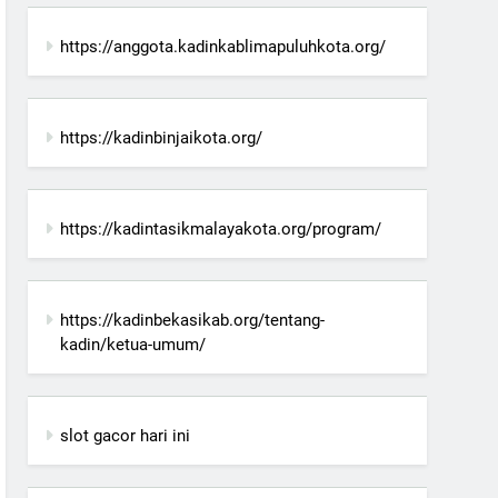
https://anggota.kadinkablimapuluhkota.org/
https://kadinbinjaikota.org/
https://kadintasikmalayakota.org/program/
https://kadinbekasikab.org/tentang-
kadin/ketua-umum/
slot gacor hari ini