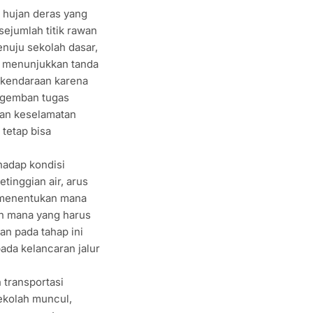
 hujan deras yang
sejumlah titik rawan
enuju sekolah dasar,
l menunjukkan tanda
i kendaraan karena
ngemban tugas
kan keselamatan
 tetap bisa
hadap kondisi
tinggian air, arus
s menentukan mana
an mana yang harus
an pada tahap ini
ada kelancaran jalur
transportasi
sekolah muncul,