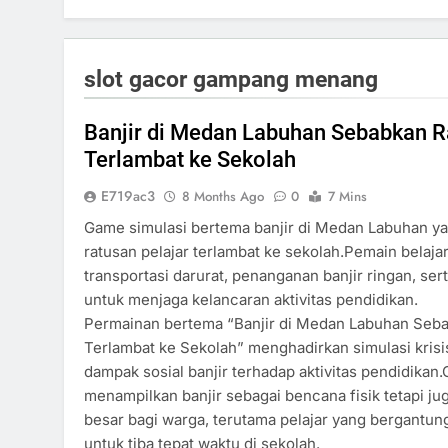
slot gacor gampang menang
Banjir di Medan Labuhan Sebabkan R
Terlambat ke Sekolah
E719ac3
8 Months Ago
0
7 Mins
Game simulasi bertema banjir di Medan Labuhan y
ratusan pelajar terlambat ke sekolah.Pemain belaja
transportasi darurat, penanganan banjir ringan, sert
untuk menjaga kelancaran aktivitas pendidikan.
Permainan bertema “Banjir di Medan Labuhan Seba
Terlambat ke Sekolah” menghadirkan simulasi kris
dampak sosial banjir terhadap aktivitas pendidikan.
menampilkan banjir sebagai bencana fisik tetapi j
besar bagi warga, terutama pelajar yang bergantun
untuk tiba tepat waktu di sekolah.