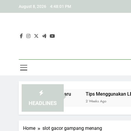
Skip
August 8, 2026
4:48:02 PM
to
content
Ach
Rasakan Ke
alui Browser Terbaru
Tips Menggunakan LEBAH4D mela
2 Weeks Ago
HEADLINES
Home
slot gacor gampang menang