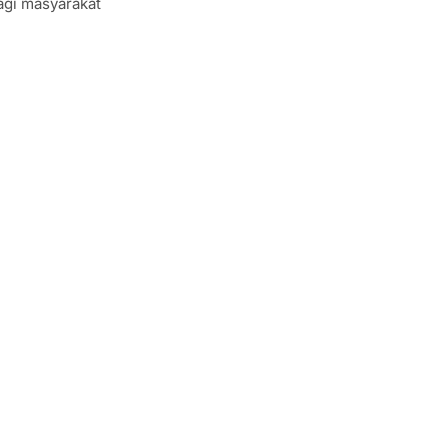
agi masyarakat