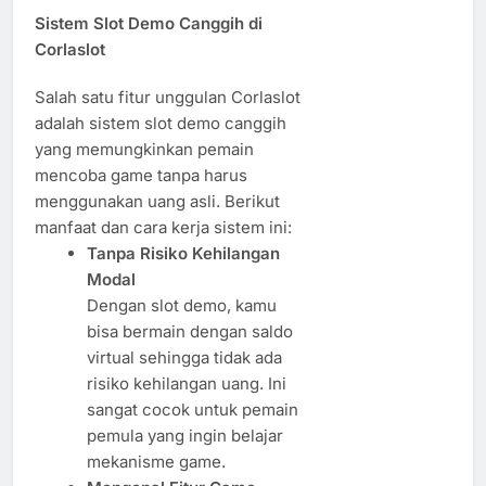
Sistem Slot Demo Canggih di
Corlaslot
Salah satu fitur unggulan Corlaslot
adalah sistem slot demo canggih
yang memungkinkan pemain
mencoba game tanpa harus
menggunakan uang asli. Berikut
manfaat dan cara kerja sistem ini:
Tanpa Risiko Kehilangan
Modal
Dengan slot demo, kamu
bisa bermain dengan saldo
virtual sehingga tidak ada
risiko kehilangan uang. Ini
sangat cocok untuk pemain
pemula yang ingin belajar
mekanisme game.