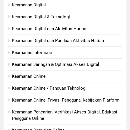
Keamanan Digital
Keamanan Digital & Teknologi
Keamanan Digital dan Aktivitas Harian
Keamanan Digital dan Panduan Aktivitas Harian
Keamanan Informasi
Keamanan Jaringan & Optimasi Akses Digital
Keamanan Online
Keamanan Online / Panduan Teknologi
Keamanan Online, Privasi Pengguna, Kebijakan Platform
Keamanan Pencarian, Verifikasi Akses Digital, Edukasi
Pengguna Online