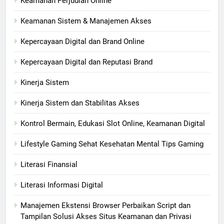
Keamanan Perjudian Online
Keamanan Sistem & Manajemen Akses
Kepercayaan Digital dan Brand Online
Kepercayaan Digital dan Reputasi Brand
Kinerja Sistem
Kinerja Sistem dan Stabilitas Akses
Kontrol Bermain, Edukasi Slot Online, Keamanan Digital
Lifestyle Gaming Sehat Kesehatan Mental Tips Gaming
Literasi Finansial
Literasi Informasi Digital
Manajemen Ekstensi Browser Perbaikan Script dan
Tampilan Solusi Akses Situs Keamanan dan Privasi