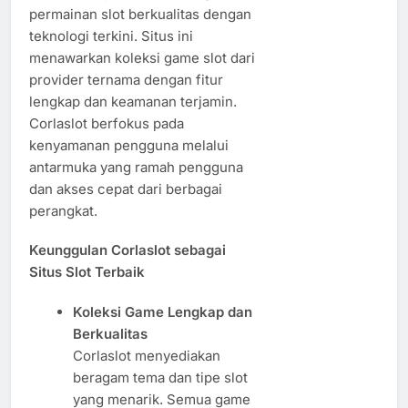
permainan slot berkualitas dengan
teknologi terkini. Situs ini
menawarkan koleksi game slot dari
provider ternama dengan fitur
lengkap dan keamanan terjamin.
Corlaslot berfokus pada
kenyamanan pengguna melalui
antarmuka yang ramah pengguna
dan akses cepat dari berbagai
perangkat.
Keunggulan Corlaslot sebagai
Situs Slot Terbaik
Koleksi Game Lengkap dan
Berkualitas
Corlaslot menyediakan
beragam tema dan tipe slot
yang menarik. Semua game