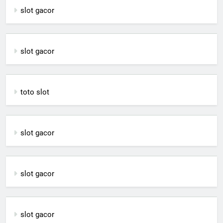
slot gacor
slot gacor
toto slot
slot gacor
slot gacor
slot gacor