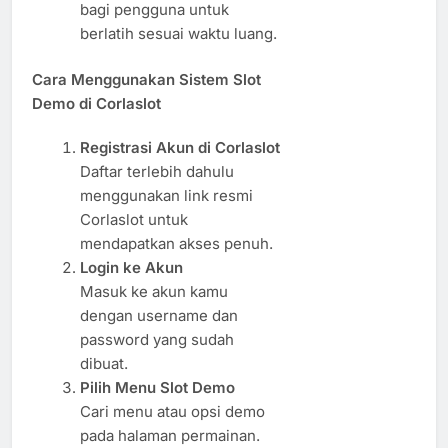
bagi pengguna untuk
berlatih sesuai waktu luang.
Cara Menggunakan Sistem Slot
Demo di Corlaslot
Registrasi Akun di Corlaslot
Daftar terlebih dahulu
menggunakan link resmi
Corlaslot untuk
mendapatkan akses penuh.
Login ke Akun
Masuk ke akun kamu
dengan username dan
password yang sudah
dibuat.
Pilih Menu Slot Demo
Cari menu atau opsi demo
pada halaman permainan.