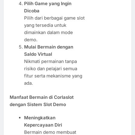
Pilih Game yang Ingin
Dicoba
Pilih dari berbagai game slot
yang tersedia untuk
dimainkan dalam mode
demo.
Mulai Bermain dengan
Saldo Virtual
Nikmati permainan tanpa
risiko dan pelajari semua
fitur serta mekanisme yang
ada.
Manfaat Bermain di Corlaslot
dengan Sistem Slot Demo
Meningkatkan
Kepercayaan Diri
Bermain demo membuat