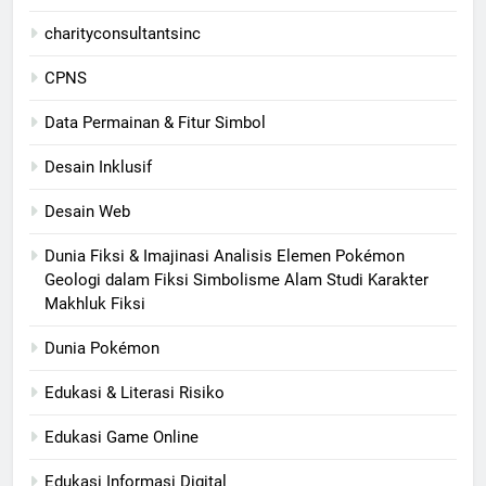
charityconsultantsinc
CPNS
Data Permainan & Fitur Simbol
Desain Inklusif
Desain Web
Dunia Fiksi & Imajinasi Analisis Elemen Pokémon
Geologi dalam Fiksi Simbolisme Alam Studi Karakter
Makhluk Fiksi
Dunia Pokémon
Edukasi & Literasi Risiko
Edukasi Game Online
Edukasi Informasi Digital