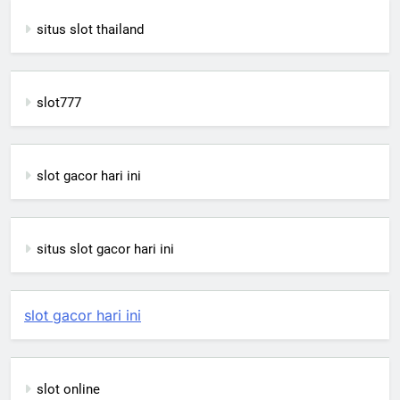
situs slot thailand
slot777
slot gacor hari ini
situs slot gacor hari ini
slot gacor hari ini
slot online