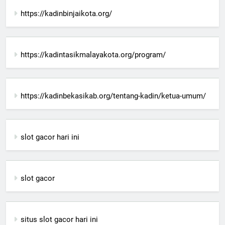
https://kadinbinjaikota.org/
https://kadintasikmalayakota.org/program/
https://kadinbekasikab.org/tentang-kadin/ketua-umum/
slot gacor hari ini
slot gacor
situs slot gacor hari ini