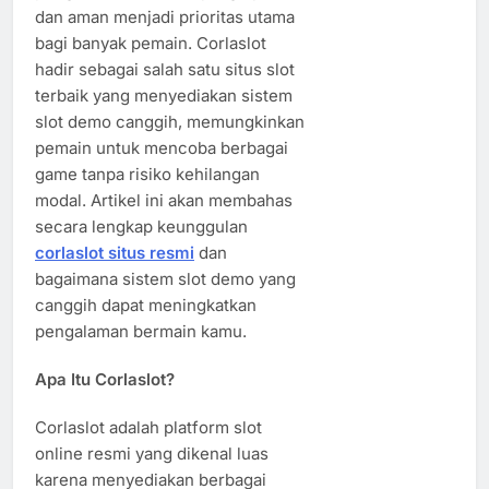
dan aman menjadi prioritas utama
bagi banyak pemain. Corlaslot
hadir sebagai salah satu situs slot
terbaik yang menyediakan sistem
slot demo canggih, memungkinkan
pemain untuk mencoba berbagai
game tanpa risiko kehilangan
modal. Artikel ini akan membahas
secara lengkap keunggulan
corlaslot situs resmi
dan
bagaimana sistem slot demo yang
canggih dapat meningkatkan
pengalaman bermain kamu.
Apa Itu Corlaslot?
Corlaslot adalah platform slot
online resmi yang dikenal luas
karena menyediakan berbagai