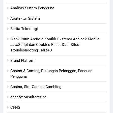
Analisis Sistem Pengguna
Arsitektur Sistem
Berita Teknologi
Blank Putih Android Konflik Ekstensi Adblock Mobile
JavaScript dan Cookies Reset Data Situs
Troubleshooting Tiara4D
Brand Platform
Casino & Gaming, Dukungan Pelanggan, Panduan
Pengguna
Casino, Slot Games, Gambling
charityconsultantsinc
CPNS