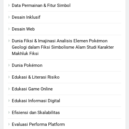
Data Permainan & Fitur Simbol
Desain Inklusif
Desain Web
Dunia Fiksi & Imajinasi Analisis Elemen Pokémon
Geologi dalam Fiksi Simbolisme Alam Studi Karakter
Makhluk Fiksi
Dunia Pokémon
Edukasi & Literasi Risiko
Edukasi Game Online
Edukasi Informasi Digital
Efisiensi dan Skalabilitas
Evaluasi Performa Platform