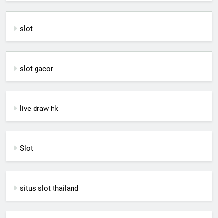
slot
slot gacor
live draw hk
Slot
situs slot thailand