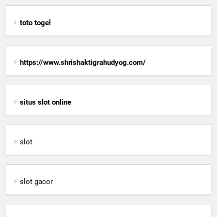
toto togel
https://www.shrishaktigrahudyog.com/
situs slot online
slot
slot gacor