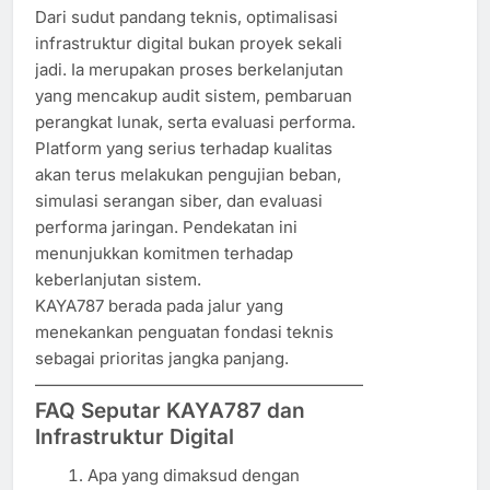
Dari sudut pandang teknis, optimalisasi
infrastruktur digital bukan proyek sekali
jadi. Ia merupakan proses berkelanjutan
yang mencakup audit sistem, pembaruan
perangkat lunak, serta evaluasi performa.
Platform yang serius terhadap kualitas
akan terus melakukan pengujian beban,
simulasi serangan siber, dan evaluasi
performa jaringan. Pendekatan ini
menunjukkan komitmen terhadap
keberlanjutan sistem.
KAYA787 berada pada jalur yang
menekankan penguatan fondasi teknis
sebagai prioritas jangka panjang.
————————————————————
FAQ Seputar KAYA787 dan
Infrastruktur Digital
Apa yang dimaksud dengan