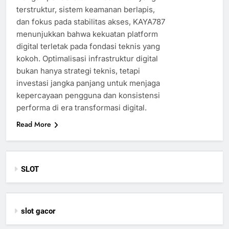
terstruktur, sistem keamanan berlapis,
dan fokus pada stabilitas akses, KAYA787
menunjukkan bahwa kekuatan platform
digital terletak pada fondasi teknis yang
kokoh. Optimalisasi infrastruktur digital
bukan hanya strategi teknis, tetapi
investasi jangka panjang untuk menjaga
kepercayaan pengguna dan konsistensi
performa di era transformasi digital.
Read More
SLOT
slot gacor