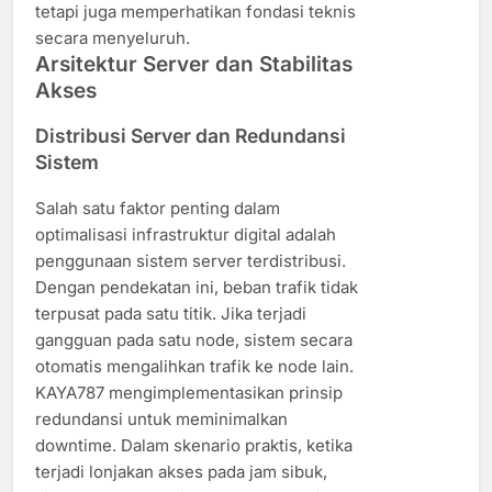
tetapi juga memperhatikan fondasi teknis
secara menyeluruh.
Arsitektur Server dan Stabilitas
Akses
Distribusi Server dan Redundansi
Sistem
Salah satu faktor penting dalam
optimalisasi infrastruktur digital adalah
penggunaan sistem server terdistribusi.
Dengan pendekatan ini, beban trafik tidak
terpusat pada satu titik. Jika terjadi
gangguan pada satu node, sistem secara
otomatis mengalihkan trafik ke node lain.
KAYA787 mengimplementasikan prinsip
redundansi untuk meminimalkan
downtime. Dalam skenario praktis, ketika
terjadi lonjakan akses pada jam sibuk,