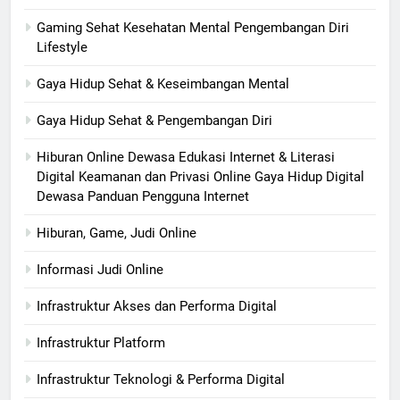
Gaming Sehat Kesehatan Mental Pengembangan Diri
Lifestyle
Gaya Hidup Sehat & Keseimbangan Mental
Gaya Hidup Sehat & Pengembangan Diri
Hiburan Online Dewasa Edukasi Internet & Literasi
Digital Keamanan dan Privasi Online Gaya Hidup Digital
Dewasa Panduan Pengguna Internet
Hiburan, Game, Judi Online
Informasi Judi Online
Infrastruktur Akses dan Performa Digital
Infrastruktur Platform
Infrastruktur Teknologi & Performa Digital