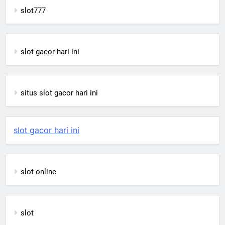
slot777
slot gacor hari ini
situs slot gacor hari ini
slot gacor hari ini
slot online
slot