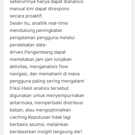
sebelumnya hanya dapat dianalisis
manual kini dapat direspons
secara proaktif.
Selain itu, analitik real-time
mendukung peningkatan
pengalaman pengguna melalui
pendekatan data-
driven.Pengembang dapat
memetakan jam-jam lonjakan
aktivitas, menganalisis flow
navigasi, dan memahami di mana
pengguna paling sering mengalami
friksi.Hasil analisis tersebut
digunakan untuk menyempurnakan
antarmuka, memperbaiki distribusi
beban, atau mengoptimalkan
caching.Keputusan tidak lagi
berbasis asumsi, melainkan
berdasarkan insight langsung dari