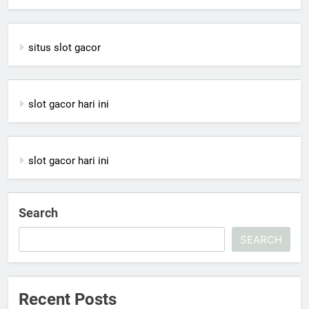
situs slot gacor
slot gacor hari ini
slot gacor hari ini
Search
SEARCH
Recent Posts