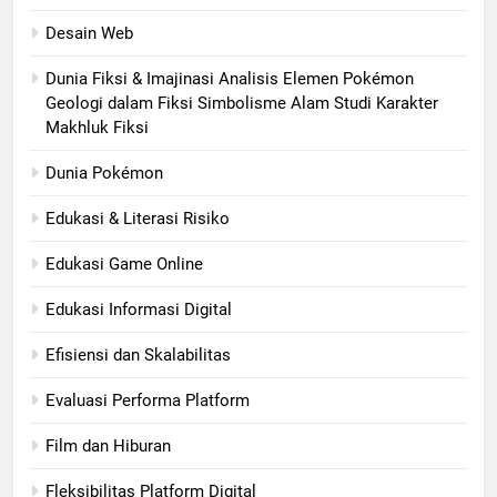
Desain Web
Dunia Fiksi & Imajinasi Analisis Elemen Pokémon
Geologi dalam Fiksi Simbolisme Alam Studi Karakter
Makhluk Fiksi
Dunia Pokémon
Edukasi & Literasi Risiko
Edukasi Game Online
Edukasi Informasi Digital
Efisiensi dan Skalabilitas
Evaluasi Performa Platform
Film dan Hiburan
Fleksibilitas Platform Digital