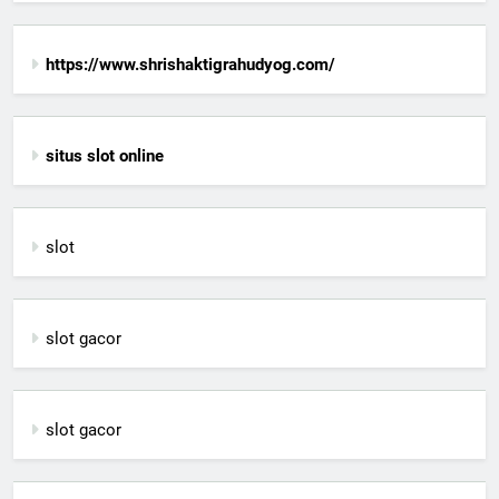
https://www.shrishaktigrahudyog.com/
situs slot online
slot
slot gacor
slot gacor