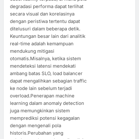
degradasi performa dapat terlihat
secara visual dan korelasinya
dengan peristiwa tertentu dapat
ditelusuri dalam beberapa detik.
Keuntungan besar lain dari analitik
real-time adalah kemampuan
mendukung mitigasi
otomatis.Misalnya, ketika sistem
mendeteksi latensi mendekati
ambang batas SLO, load balancer
dapat mengalihkan sebagian traffic
ke node lain sebelum terjadi
overload.Penerapan machine
learning dalam anomaly detection
juga memungkinkan sistem
memprediksi potensi kegagalan
dengan mengenali pola
historis.Perubahan yang