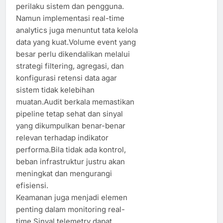
perilaku sistem dan pengguna.
Namun implementasi real-time
analytics juga menuntut tata kelola
data yang kuat.Volume event yang
besar perlu dikendalikan melalui
strategi filtering, agregasi, dan
konfigurasi retensi data agar
sistem tidak kelebihan
muatan.Audit berkala memastikan
pipeline tetap sehat dan sinyal
yang dikumpulkan benar-benar
relevan terhadap indikator
performa.Bila tidak ada kontrol,
beban infrastruktur justru akan
meningkat dan mengurangi
efisiensi.
Keamanan juga menjadi elemen
penting dalam monitoring real-
time.Sinyal telemetry dapat