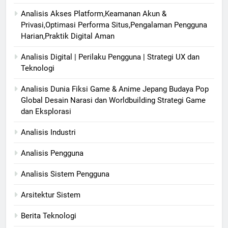
Analisis Akses Platform,Keamanan Akun &
Privasi,Optimasi Performa Situs,Pengalaman Pengguna
Harian,Praktik Digital Aman
Analisis Digital | Perilaku Pengguna | Strategi UX dan
Teknologi
Analisis Dunia Fiksi Game & Anime Jepang Budaya Pop
Global Desain Narasi dan Worldbuilding Strategi Game
dan Eksplorasi
Analisis Industri
Analisis Pengguna
Analisis Sistem Pengguna
Arsitektur Sistem
Berita Teknologi