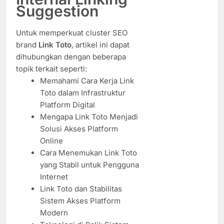
Suggestion
Untuk memperkuat cluster SEO
brand
Link Toto
, artikel ini dapat
dihubungkan dengan beberapa
topik terkait seperti:
Memahami Cara Kerja Link
Toto dalam Infrastruktur
Platform Digital
Mengapa Link Toto Menjadi
Solusi Akses Platform
Online
Cara Menemukan Link Toto
yang Stabil untuk Pengguna
Internet
Link Toto dan Stabilitas
Sistem Akses Platform
Modern