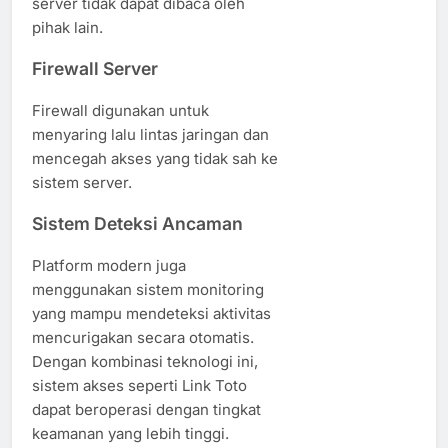
server tidak dapat dibaca oleh
pihak lain.
Firewall Server
Firewall digunakan untuk
menyaring lalu lintas jaringan dan
mencegah akses yang tidak sah ke
sistem server.
Sistem Deteksi Ancaman
Platform modern juga
menggunakan sistem monitoring
yang mampu mendeteksi aktivitas
mencurigakan secara otomatis.
Dengan kombinasi teknologi ini,
sistem akses seperti Link Toto
dapat beroperasi dengan tingkat
keamanan yang lebih tinggi.