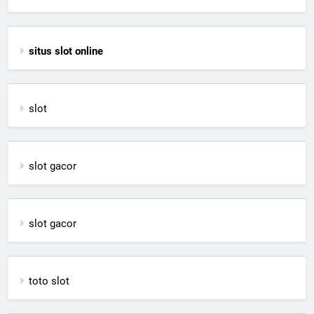
situs slot online
slot
slot gacor
slot gacor
toto slot