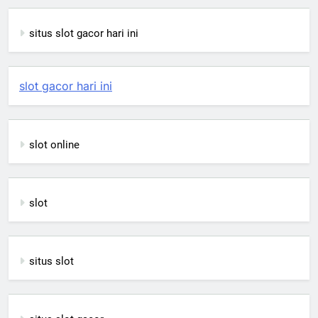
situs slot gacor hari ini
slot gacor hari ini
slot online
slot
situs slot