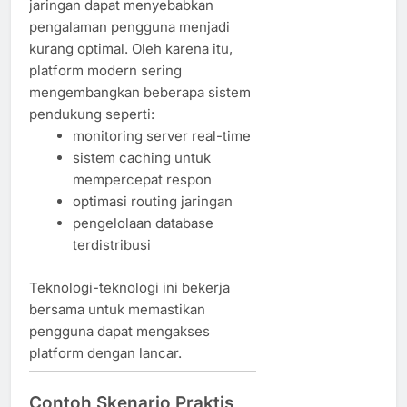
jaringan dapat menyebabkan
pengalaman pengguna menjadi
kurang optimal. Oleh karena itu,
platform modern sering
mengembangkan beberapa sistem
pendukung seperti:
monitoring server real-time
sistem caching untuk
mempercepat respon
optimasi routing jaringan
pengelolaan database
terdistribusi
Teknologi-teknologi ini bekerja
bersama untuk memastikan
pengguna dapat mengakses
platform dengan lancar.
Contoh Skenario Praktis