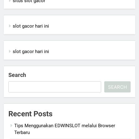
situs slot gacor
slot gacor hari ini
slot gacor hari ini
Search
SEARCH
Recent Posts
Tips Menggunakan EDWINSLOT melalui Browser
Terbaru