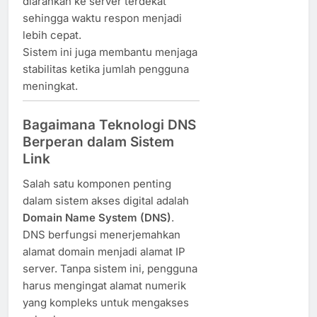
diarahkan ke server terdekat
sehingga waktu respon menjadi
lebih cepat.
Sistem ini juga membantu menjaga
stabilitas ketika jumlah pengguna
meningkat.
Bagaimana Teknologi DNS
Berperan dalam Sistem
Link
Salah satu komponen penting
dalam sistem akses digital adalah
Domain Name System (DNS)
.
DNS berfungsi menerjemahkan
alamat domain menjadi alamat IP
server. Tanpa sistem ini, pengguna
harus mengingat alamat numerik
yang kompleks untuk mengakses