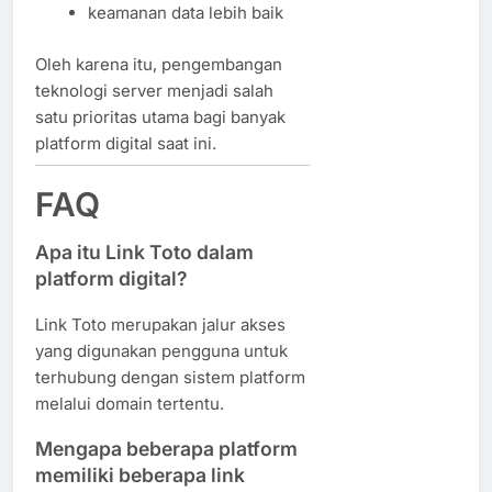
keamanan data lebih baik
Oleh karena itu, pengembangan
teknologi server menjadi salah
satu prioritas utama bagi banyak
platform digital saat ini.
FAQ
Apa itu Link Toto dalam
platform digital?
Link Toto merupakan jalur akses
yang digunakan pengguna untuk
terhubung dengan sistem platform
melalui domain tertentu.
Mengapa beberapa platform
memiliki beberapa link