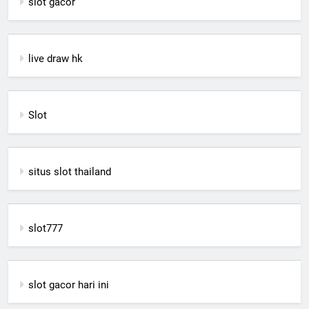
slot gacor
live draw hk
Slot
situs slot thailand
slot777
slot gacor hari ini