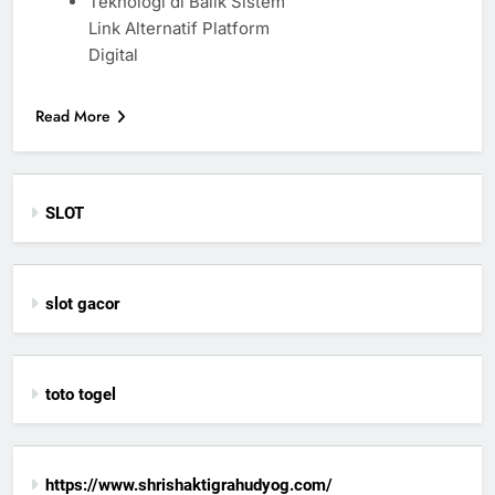
Teknologi di Balik Sistem
Link Alternatif Platform
Digital
Read More
SLOT
slot gacor
toto togel
https://www.shrishaktigrahudyog.com/