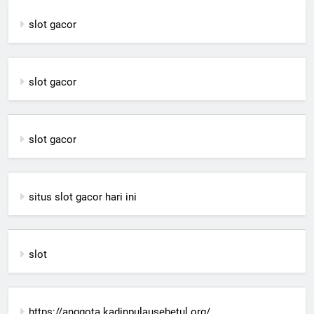
slot gacor
slot gacor
slot gacor
situs slot gacor hari ini
slot
https://anggota.kadinpulausebetul.org/