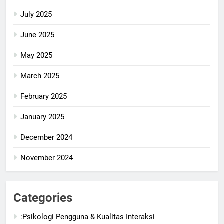
July 2025
June 2025
May 2025
March 2025
February 2025
January 2025
December 2024
November 2024
Categories
:Psikologi Pengguna & Kualitas Interaksi