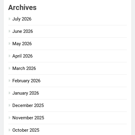
Archives
July 2026
June 2026
May 2026
April 2026
March 2026
February 2026
January 2026
December 2025
November 2025
October 2025