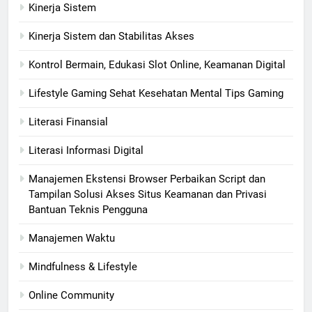
Kinerja Sistem
Kinerja Sistem dan Stabilitas Akses
Kontrol Bermain, Edukasi Slot Online, Keamanan Digital
Lifestyle Gaming Sehat Kesehatan Mental Tips Gaming
Literasi Finansial
Literasi Informasi Digital
Manajemen Ekstensi Browser Perbaikan Script dan
Tampilan Solusi Akses Situs Keamanan dan Privasi
Bantuan Teknis Pengguna
Manajemen Waktu
Mindfulness & Lifestyle
Online Community