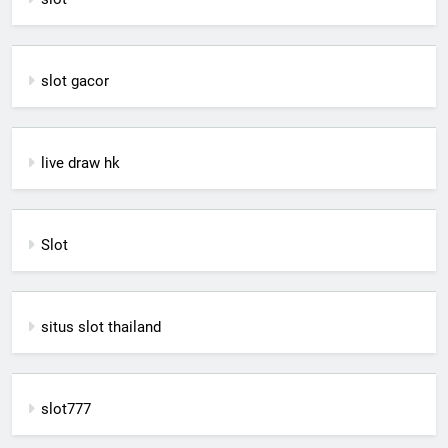
slot gacor
live draw hk
Slot
situs slot thailand
slot777