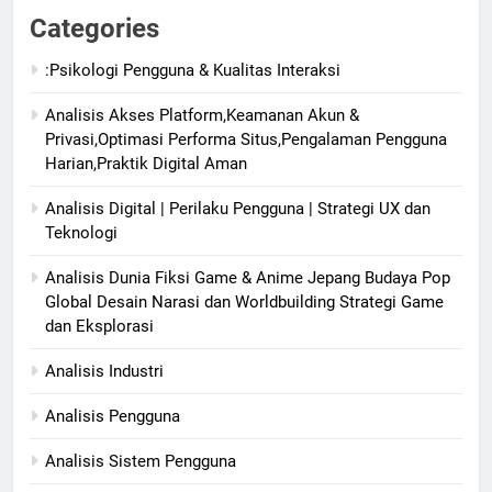
Categories
:Psikologi Pengguna & Kualitas Interaksi
Analisis Akses Platform,Keamanan Akun &
Privasi,Optimasi Performa Situs,Pengalaman Pengguna
Harian,Praktik Digital Aman
Analisis Digital | Perilaku Pengguna | Strategi UX dan
Teknologi
Analisis Dunia Fiksi Game & Anime Jepang Budaya Pop
Global Desain Narasi dan Worldbuilding Strategi Game
dan Eksplorasi
Analisis Industri
Analisis Pengguna
Analisis Sistem Pengguna