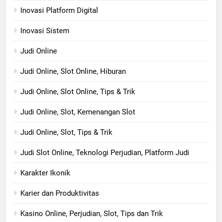
Inovasi Platform Digital
Inovasi Sistem
Judi Online
Judi Online, Slot Online, Hiburan
Judi Online, Slot Online, Tips & Trik
Judi Online, Slot, Kemenangan Slot
Judi Online, Slot, Tips & Trik
Judi Slot Online, Teknologi Perjudian, Platform Judi
Karakter Ikonik
Karier dan Produktivitas
Kasino Online, Perjudian, Slot, Tips dan Trik