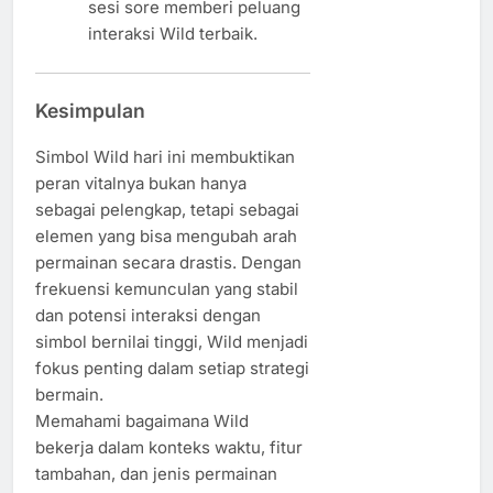
sesi sore memberi peluang
interaksi Wild terbaik.
Kesimpulan
Simbol Wild hari ini membuktikan
peran vitalnya bukan hanya
sebagai pelengkap, tetapi sebagai
elemen yang bisa mengubah arah
permainan secara drastis. Dengan
frekuensi kemunculan yang stabil
dan potensi interaksi dengan
simbol bernilai tinggi, Wild menjadi
fokus penting dalam setiap strategi
bermain.
Memahami bagaimana Wild
bekerja dalam konteks waktu, fitur
tambahan, dan jenis permainan