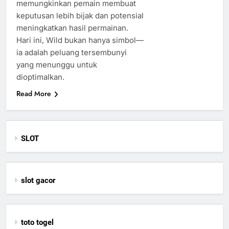
memungkinkan pemain membuat
keputusan lebih bijak dan potensial
meningkatkan hasil permainan.
Hari ini, Wild bukan hanya simbol—
ia adalah peluang tersembunyi
yang menunggu untuk
dioptimalkan.
Read More
SLOT
slot gacor
toto togel