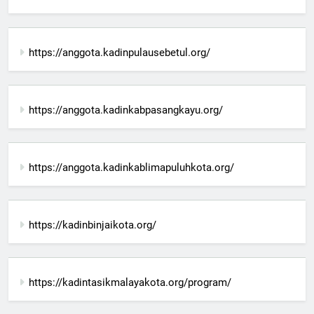
https://anggota.kadinpulausebetul.org/
https://anggota.kadinkabpasangkayu.org/
https://anggota.kadinkablimapuluhkota.org/
https://kadinbinjaikota.org/
https://kadintasikmalayakota.org/program/