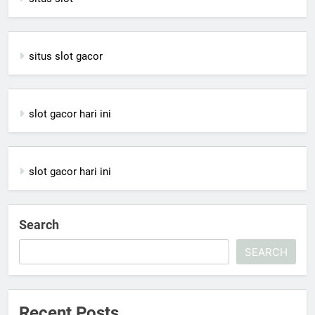
situs slot gacor
slot gacor hari ini
slot gacor hari ini
Search
SEARCH
Recent Posts