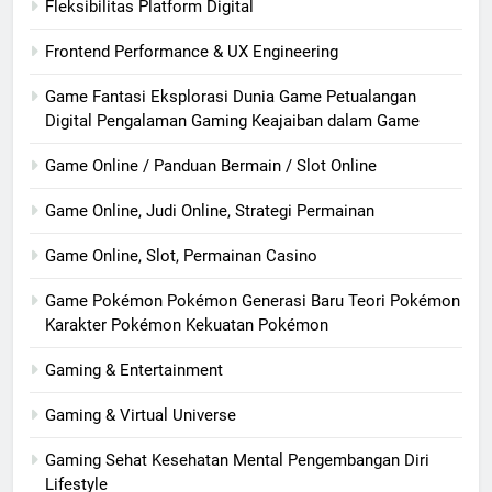
Fleksibilitas Platform Digital
Frontend Performance & UX Engineering
Game Fantasi Eksplorasi Dunia Game Petualangan
Digital Pengalaman Gaming Keajaiban dalam Game
Game Online / Panduan Bermain / Slot Online
Game Online, Judi Online, Strategi Permainan
Game Online, Slot, Permainan Casino
Game Pokémon Pokémon Generasi Baru Teori Pokémon
Karakter Pokémon Kekuatan Pokémon
Gaming & Entertainment
Gaming & Virtual Universe
Gaming Sehat Kesehatan Mental Pengembangan Diri
Lifestyle