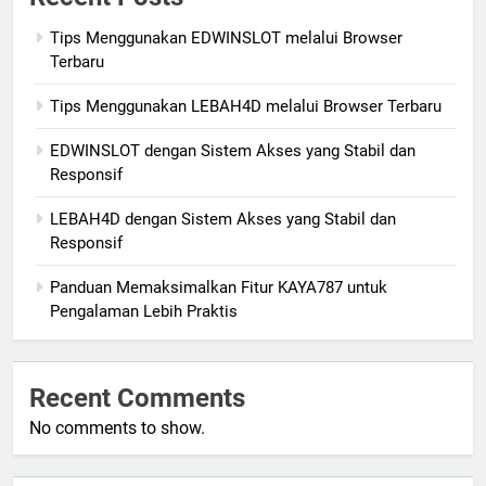
Tips Menggunakan EDWINSLOT melalui Browser
Terbaru
Tips Menggunakan LEBAH4D melalui Browser Terbaru
EDWINSLOT dengan Sistem Akses yang Stabil dan
Responsif
LEBAH4D dengan Sistem Akses yang Stabil dan
Responsif
Panduan Memaksimalkan Fitur KAYA787 untuk
Pengalaman Lebih Praktis
Recent Comments
No comments to show.