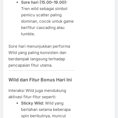
Sore hari (15.00–19.00):
Tren wild sebagai simbol
pemicu scatter paling
dominan, cocok untuk game
berfitur cascading atau
tumble.
Sore hari menunjukkan performa
Wild yang paling konsisten dan
berdampak langsung terhadap
pencapaian fitur utama.
Wild dan Fitur Bonus Hari Ini
Interaksi Wild juga mendukung
aktivasi fitur-fitur seperti:
Sticky Wild:
Wild yang
bertahan selama beberapa
spin berikutnya, muncul