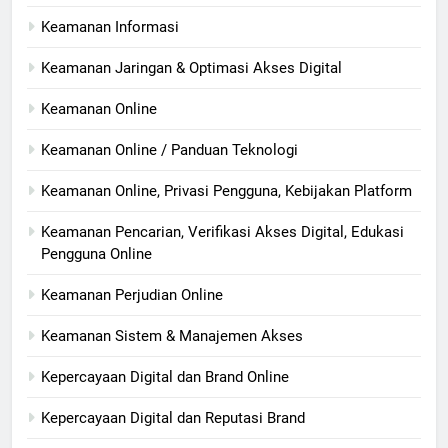
Keamanan Informasi
Keamanan Jaringan & Optimasi Akses Digital
Keamanan Online
Keamanan Online / Panduan Teknologi
Keamanan Online, Privasi Pengguna, Kebijakan Platform
Keamanan Pencarian, Verifikasi Akses Digital, Edukasi
Pengguna Online
Keamanan Perjudian Online
Keamanan Sistem & Manajemen Akses
Kepercayaan Digital dan Brand Online
Kepercayaan Digital dan Reputasi Brand