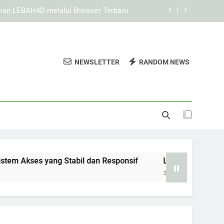
kan LEBAH4D melalui Browser Terbaru
tem Akses yang Stabil dan Responsif
tem Akses yang Stabil dan Responsif
NEWSLETTER
RANDOM NEWS
 EDWINSLOT melalui Browser Terbaru
 Dengan Rasa Yang Menggugah Selera.
kan LEBAH4D melalui Browser Terbaru
tem Akses yang Stabil dan Responsif
tem Akses yang Stabil dan Responsif
s yang Stabil dan Responsif
LEBAH4D dengan Sistem A
3 Weeks Ago