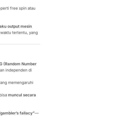
erti free spin atau
laku output mesin
waktu tertentu, yang
G (Random Number
dan independen di
 yang memengaruhi
 bisa
muncul secara
“gambler’s fallacy”
—