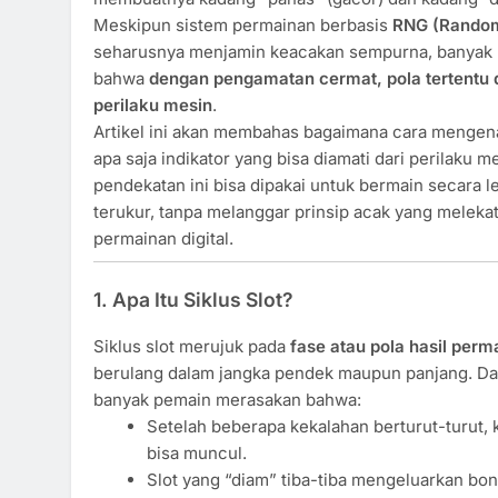
Meskipun sistem permainan berbasis
RNG (Random
seharusnya menjamin keacakan sempurna, banyak
bahwa
dengan pengamatan cermat, pola tertentu d
perilaku mesin
.
Artikel ini akan membahas bagaimana cara mengenali
apa saja indikator yang bisa diamati dari perilaku 
pendekatan ini bisa dipakai untuk bermain secara le
terukur, tanpa melanggar prinsip acak yang meleka
permainan digital.
1. Apa Itu Siklus Slot?
Siklus slot merujuk pada
fase atau pola hasil perm
berulang dalam jangka pendek maupun panjang. Dal
banyak pemain merasakan bahwa:
Setelah beberapa kekalahan berturut-turut
bisa muncul.
Slot yang “diam” tiba-tiba mengeluarkan bon