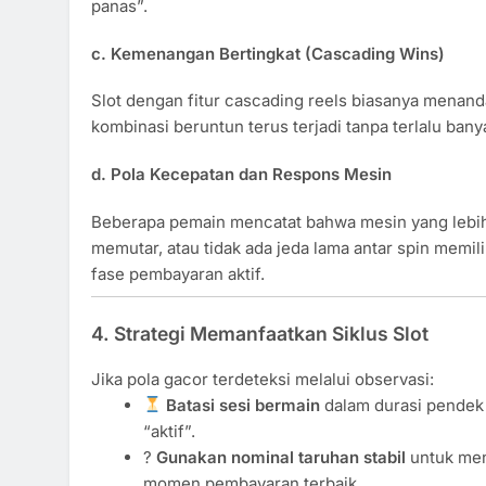
panas”.
c. Kemenangan Bertingkat (Cascading Wins)
Slot dengan fitur cascading reels biasanya menanda
kombinasi beruntun terus terjadi tanpa terlalu bany
d. Pola Kecepatan dan Respons Mesin
Beberapa pemain mencatat bahwa mesin yang lebih
memutar, atau tidak ada jeda lama antar spin memili
fase pembayaran aktif.
4. Strategi Memanfaatkan Siklus Slot
Jika pola gacor terdeteksi melalui observasi:
Batasi sesi bermain
dalam durasi pendek 
“aktif”.
?
Gunakan nominal taruhan stabil
untuk men
momen pembayaran terbaik.