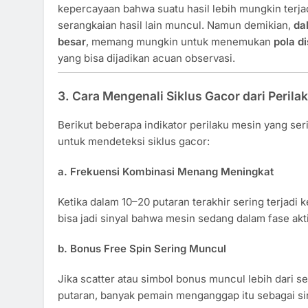
kepercayaan bahwa suatu hasil lebih mungkin terja
serangkaian hasil lain muncul. Namun demikian,
da
besar
, memang mungkin untuk menemukan
pola di
yang bisa dijadikan acuan observasi.
3. Cara Mengenali Siklus Gacor dari Perila
Berikut beberapa indikator perilaku mesin yang ser
untuk mendeteksi siklus gacor:
a. Frekuensi Kombinasi Menang Meningkat
Ketika dalam 10–20 putaran terakhir sering terjadi 
bisa jadi sinyal bahwa mesin sedang dalam fase akti
b. Bonus Free Spin Sering Muncul
Jika scatter atau simbol bonus muncul lebih dari s
putaran, banyak pemain menganggap itu sebagai si