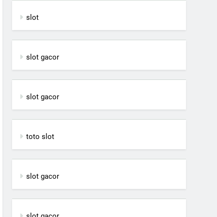
slot
slot gacor
slot gacor
toto slot
slot gacor
slot gacor