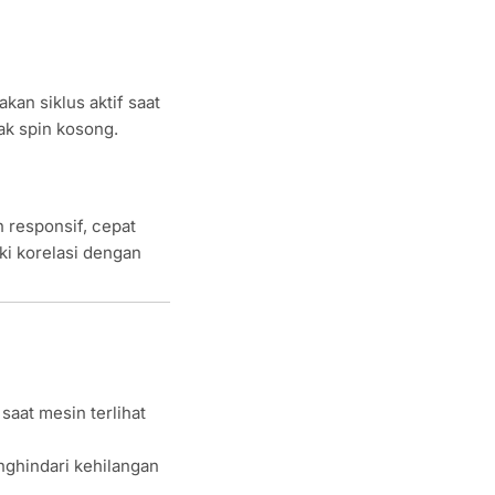
kan siklus aktif saat
ak spin kosong.
 responsif, cepat
ki korelasi dengan
saat mesin terlihat
ghindari kehilangan