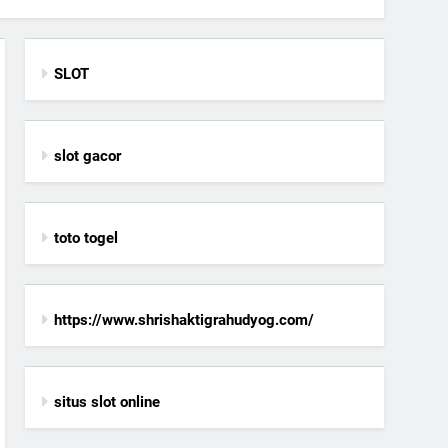
SLOT
slot gacor
toto togel
https://www.shrishaktigrahudyog.com/
situs slot online