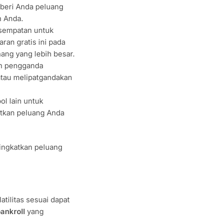
mberi Anda peluang
n Anda.
esempatan untuk
ran gratis ini pada
ang yang lebih besar.
an pengganda
tau melipatgandakan
ol lain untuk
tkan peluang Anda
ingkatkan peluang
tilitas sesuai dapat
ankroll
yang