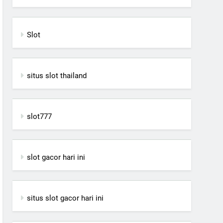
Slot
situs slot thailand
slot777
slot gacor hari ini
situs slot gacor hari ini