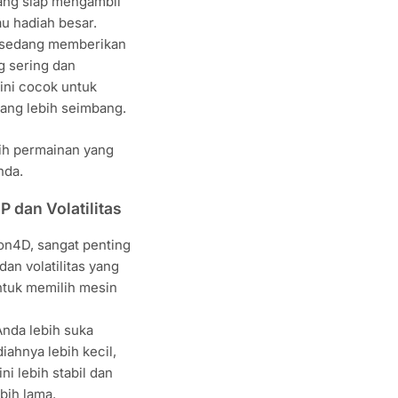
yang siap mengambil
au hadiah besar.
s sedang memberikan
 sering dan
ini cocok untuk
ang lebih seimbang.
ih permainan yang
nda.
 dan Volatilitas
n4D, sangat penting
an volatilitas yang
ntuk memilih mesin
 Anda lebih suka
ahnya lebih kecil,
ni lebih stabil dan
bih lama.