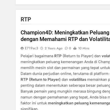
RTP
Champion4D: Meningkatkan Peluan
dengan Memahami RTP dan Volatilit
E719ac3
2 Years Ago
0
10 Mins
Pelajari bagaimana
RTP
(Return to Player) dan
volat
meningkatkan peluang kemenangan Anda di Champ
memilih mesin slot dan permainan yang tepat untuk
Dalam dunia perjudian online, terutama di platform
RTP (Return to Player)
dan
volatilitas
memainkan p
penting dalam menentukan seberapa besar peluan
Banyak pemain yang mungkin merasa bingung dengan 
namun dengan pemahaman yang tepat, Anda bisa 
faktor ini untuk
meningkatkan peluang kemenang
signifikan.