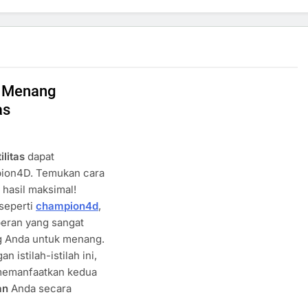
g Menang
as
ilitas
dapat
ion4D. Temukan cara
 hasil maksimal!
 seperti
champion4d
,
eran yang sangat
g Anda untuk menang.
istilah-istilah ini,
memanfaatkan kedua
an
Anda secara