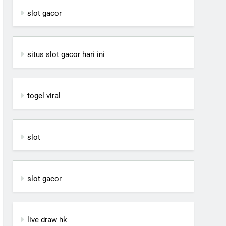
slot gacor
situs slot gacor hari ini
togel viral
slot
slot gacor
live draw hk