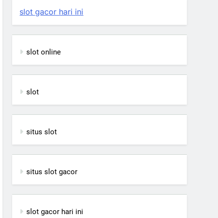
slot gacor hari ini
slot online
slot
situs slot
situs slot gacor
slot gacor hari ini