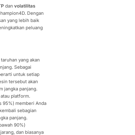
TP
dan
volatilitas
Champion4D. Dengan
n yang lebih baik
meningkatkan peluang
l taruhan yang akan
njang. Sebagai
erarti untuk setiap
sin tersebut akan
m jangka panjang.
atau platform.
as 95%) memberi Anda
kembali sebagian
ngka panjang.
 bawah 90%)
arang, dan biasanya