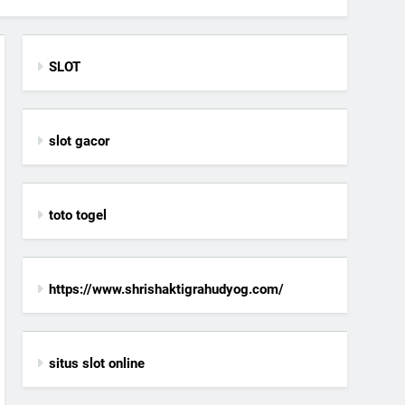
SLOT
slot gacor
toto togel
https://www.shrishaktigrahudyog.com/
situs slot online