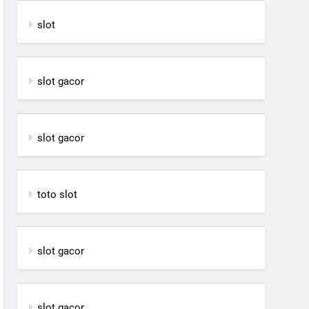
slot
slot gacor
slot gacor
toto slot
slot gacor
slot gacor