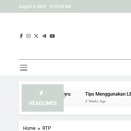
Skip
August 6, 2026
6:29:10 AM
to
content
Ach
Rasakan Ke
lui Browser Terbaru
Tips Menggunakan LEBAH4D mela
2 Weeks Ago
HEADLINES
Home
RTP