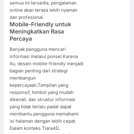
semua ini tersedia, pengalaman
online akan terasa lebih nyaman
dan profesional.
Mobile-Friendly untuk
Meningkatkan Rasa
Percaya
Banyak pengguna mencari
informasi melalui ponsel.Karena
itu, desain mobile-friendly menjadi
bagian penting dari strategi
membangun
kepercayaan.Tampilan yang
responsif, tombol yang mudah
dikenali, dan struktur informasi
yang tidak terlalu padat dapat
membantu pengguna memahami
isi halaman dengan lebih cepat.
Dalam konteks Tiara4D,