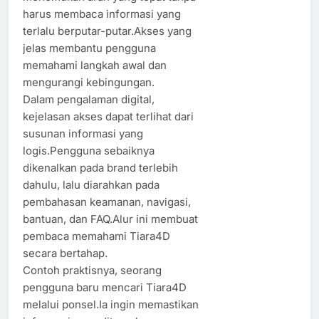
harus membaca informasi yang
terlalu berputar-putar.Akses yang
jelas membantu pengguna
memahami langkah awal dan
mengurangi kebingungan.
Dalam pengalaman digital,
kejelasan akses dapat terlihat dari
susunan informasi yang
logis.Pengguna sebaiknya
dikenalkan pada brand terlebih
dahulu, lalu diarahkan pada
pembahasan keamanan, navigasi,
bantuan, dan FAQ.Alur ini membuat
pembaca memahami Tiara4D
secara bertahap.
Contoh praktisnya, seorang
pengguna baru mencari Tiara4D
melalui ponsel.Ia ingin memastikan