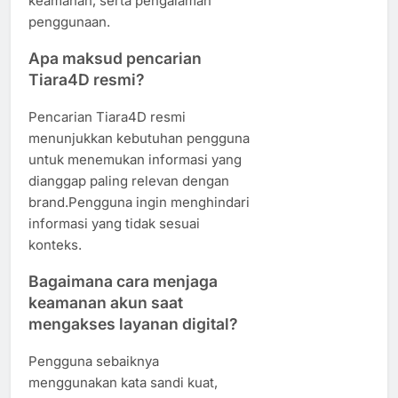
keamanan, serta pengalaman
penggunaan.
Apa maksud pencarian
Tiara4D resmi?
Pencarian Tiara4D resmi
menunjukkan kebutuhan pengguna
untuk menemukan informasi yang
dianggap paling relevan dengan
brand.Pengguna ingin menghindari
informasi yang tidak sesuai
konteks.
Bagaimana cara menjaga
keamanan akun saat
mengakses layanan digital?
Pengguna sebaiknya
menggunakan kata sandi kuat,