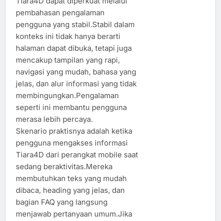
Tiara4D dapat diperkuat melalui
pembahasan pengalaman
pengguna yang stabil.Stabil dalam
konteks ini tidak hanya berarti
halaman dapat dibuka, tetapi juga
mencakup tampilan yang rapi,
navigasi yang mudah, bahasa yang
jelas, dan alur informasi yang tidak
membingungkan.Pengalaman
seperti ini membantu pengguna
merasa lebih percaya.
Skenario praktisnya adalah ketika
pengguna mengakses informasi
Tiara4D dari perangkat mobile saat
sedang beraktivitas.Mereka
membutuhkan teks yang mudah
dibaca, heading yang jelas, dan
bagian FAQ yang langsung
menjawab pertanyaan umum.Jika