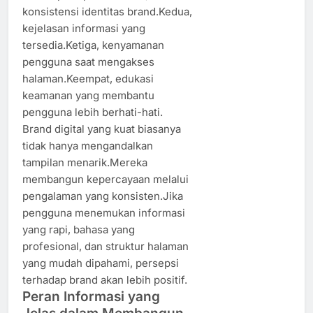
konsistensi identitas brand.Kedua,
kejelasan informasi yang
tersedia.Ketiga, kenyamanan
pengguna saat mengakses
halaman.Keempat, edukasi
keamanan yang membantu
pengguna lebih berhati-hati.
Brand digital yang kuat biasanya
tidak hanya mengandalkan
tampilan menarik.Mereka
membangun kepercayaan melalui
pengalaman yang konsisten.Jika
pengguna menemukan informasi
yang rapi, bahasa yang
profesional, dan struktur halaman
yang mudah dipahami, persepsi
terhadap brand akan lebih positif.
Peran Informasi yang