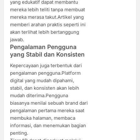
yang edukatif dapat membantu
mereka lebih teliti tanpa membuat
mereka merasa takut.Artikel yang
memberi arahan praktis seperti ini
akan terlihat lebih bertanggung
jawab.
Pengalaman Pengguna
yang Stabil dan Konsisten
Kepercayaan juga terbentuk dari
pengalaman pengguna.Platform
digital yang mudah dipahami,
stabil, dan konsisten akan lebih
mudah diterima.Pengguna
biasanya menilai sebuah brand dari
pengalaman pertama mereka saat
membuka halaman, membaca
informasi, dan menemukan bagian
penting.