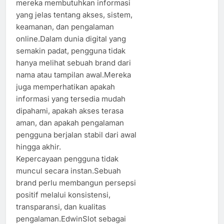
mereka membutuhkan informasi
yang jelas tentang akses, sistem,
keamanan, dan pengalaman
online.Dalam dunia digital yang
semakin padat, pengguna tidak
hanya melihat sebuah brand dari
nama atau tampilan awal.Mereka
juga memperhatikan apakah
informasi yang tersedia mudah
dipahami, apakah akses terasa
aman, dan apakah pengalaman
pengguna berjalan stabil dari awal
hingga akhir.
Kepercayaan pengguna tidak
muncul secara instan.Sebuah
brand perlu membangun persepsi
positif melalui konsistensi,
transparansi, dan kualitas
pengalaman.EdwinSlot sebagai