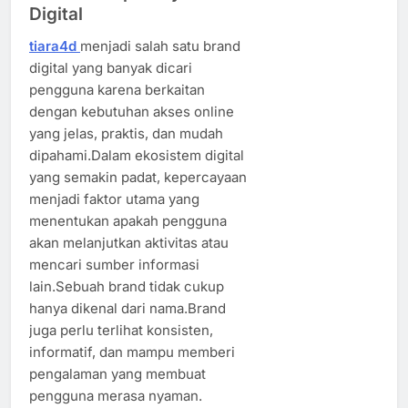
Digital
tiara4d
menjadi salah satu brand
digital yang banyak dicari
pengguna karena berkaitan
dengan kebutuhan akses online
yang jelas, praktis, dan mudah
dipahami.Dalam ekosistem digital
yang semakin padat, kepercayaan
menjadi faktor utama yang
menentukan apakah pengguna
akan melanjutkan aktivitas atau
mencari sumber informasi
lain.Sebuah brand tidak cukup
hanya dikenal dari nama.Brand
juga perlu terlihat konsisten,
informatif, dan mampu memberi
pengalaman yang membuat
pengguna merasa nyaman.