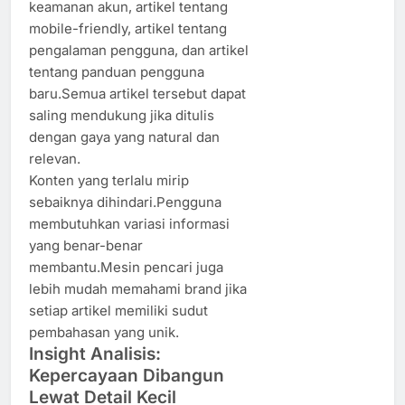
keamanan akun, artikel tentang
mobile-friendly, artikel tentang
pengalaman pengguna, dan artikel
tentang panduan pengguna
baru.Semua artikel tersebut dapat
saling mendukung jika ditulis
dengan gaya yang natural dan
relevan.
Konten yang terlalu mirip
sebaiknya dihindari.Pengguna
membutuhkan variasi informasi
yang benar-benar
membantu.Mesin pencari juga
lebih mudah memahami brand jika
setiap artikel memiliki sudut
pembahasan yang unik.
Insight Analisis:
Kepercayaan Dibangun
Lewat Detail Kecil