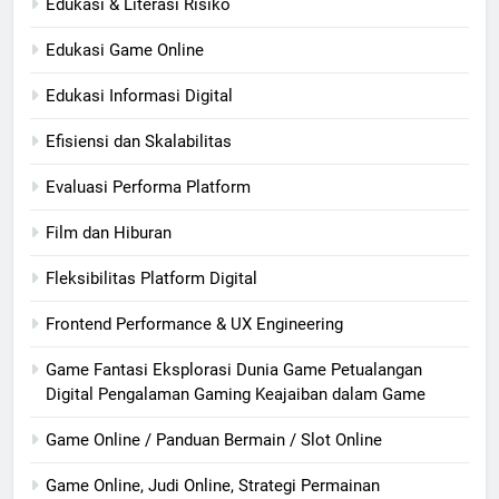
Edukasi & Literasi Risiko
Edukasi Game Online
Edukasi Informasi Digital
Efisiensi dan Skalabilitas
Evaluasi Performa Platform
Film dan Hiburan
Fleksibilitas Platform Digital
Frontend Performance & UX Engineering
Game Fantasi Eksplorasi Dunia Game Petualangan
Digital Pengalaman Gaming Keajaiban dalam Game
Game Online / Panduan Bermain / Slot Online
Game Online, Judi Online, Strategi Permainan