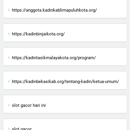
https://anggota.kadinkablimapuluhkota.org/
https://kadinbinjaikota.org/
https://kadintasikmalayakota.org/program/
https://kadinbekasikab.org/tentang-kadin/ketua-umum/
slot gacor hari ini
slot gacor