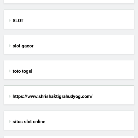
SLOT
slot gacor
toto togel
https://www.shrishaktigrahudyog.com/
situs slot online