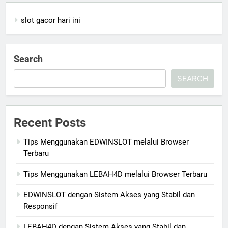
slot gacor hari ini
Search
SEARCH
Recent Posts
Tips Menggunakan EDWINSLOT melalui Browser
Terbaru
Tips Menggunakan LEBAH4D melalui Browser Terbaru
EDWINSLOT dengan Sistem Akses yang Stabil dan
Responsif
LEBAH4D dengan Sistem Akses yang Stabil dan