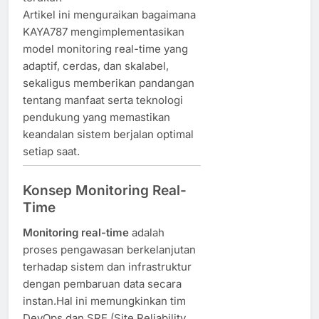
Artikel ini menguraikan bagaimana
KAYA787 mengimplementasikan
model monitoring real-time yang
adaptif, cerdas, dan skalabel,
sekaligus memberikan pandangan
tentang manfaat serta teknologi
pendukung yang memastikan
keandalan sistem berjalan optimal
setiap saat.
Konsep Monitoring Real-
Time
Monitoring real-time
adalah
proses pengawasan berkelanjutan
terhadap sistem dan infrastruktur
dengan pembaruan data secara
instan.Hal ini memungkinkan tim
DevOps dan SRE (Site Reliability