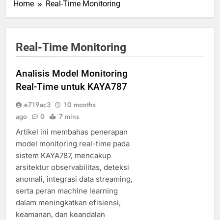
Home
Real-Time Monitoring
Real-Time Monitoring
Analisis Model Monitoring
Real-Time untuk KAYA787
e719ac3
10 months
ago
0
7 mins
Artikel ini membahas penerapan
model monitoring real-time pada
sistem KAYA787, mencakup
arsitektur observabilitas, deteksi
anomali, integrasi data streaming,
serta peran machine learning
dalam meningkatkan efisiensi,
keamanan, dan keandalan