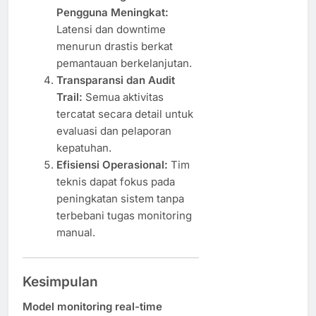
Pengguna Meningkat:
Latensi dan downtime
menurun drastis berkat
pemantauan berkelanjutan.
Transparansi dan Audit
Trail:
Semua aktivitas
tercatat secara detail untuk
evaluasi dan pelaporan
kepatuhan.
Efisiensi Operasional:
Tim
teknis dapat fokus pada
peningkatan sistem tanpa
terbebani tugas monitoring
manual.
Kesimpulan
Model monitoring real-time