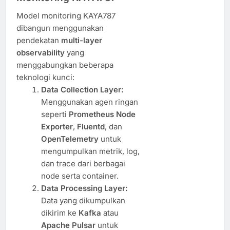
Model monitoring KAYA787
dibangun menggunakan
pendekatan
multi-layer
observability
yang
menggabungkan beberapa
teknologi kunci:
Data Collection Layer:
Menggunakan agen ringan
seperti
Prometheus Node
Exporter
,
Fluentd
, dan
OpenTelemetry
untuk
mengumpulkan metrik, log,
dan trace dari berbagai
node serta container.
Data Processing Layer:
Data yang dikumpulkan
dikirim ke
Kafka
atau
Apache Pulsar
untuk