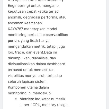
Engineering) untuk mengambil
keputusan cepat ketika terjadi
anomali, degradasi performa, atau
ancaman keamanan.
KAYA787 menerapkan model
monitoring berbasis
observabilitas
penuh
, yang tidak hanya
mengandalkan metrik, tetapi juga
log, trace, dan event.Data ini
dikumpulkan, dianalisis, dan
divisualisasikan dalam dashboard
terpusat untuk memastikan
visibilitas menyeluruh terhadap
seluruh lapisan sistem.
Komponen utama dalam
monitoring ini mencakup:
Metrics:
Indikator numerik
seperti CPU, memory usage,