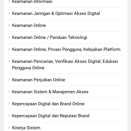
Keamanan Informasi
Keamanan Jaringan & Optimasi Akses Digital
Keamanan Online
Keamanan Online / Panduan Teknologi
Keamanan Online, Privasi Pengguna, Kebijakan Platform
Keamanan Pencarian, Verifikasi Akses Digital, Edukasi
Pengguna Online
Keamanan Perjudian Online
Keamanan Sistem & Manajemen Akses
Kepercayaan Digital dan Brand Online
Kepercayaan Digital dan Reputasi Brand
Kinerja Sistem