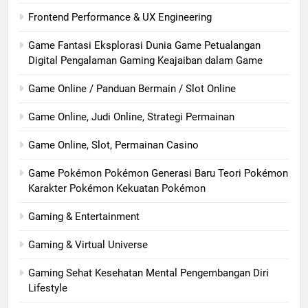
Frontend Performance & UX Engineering
Game Fantasi Eksplorasi Dunia Game Petualangan
Digital Pengalaman Gaming Keajaiban dalam Game
Game Online / Panduan Bermain / Slot Online
Game Online, Judi Online, Strategi Permainan
Game Online, Slot, Permainan Casino
Game Pokémon Pokémon Generasi Baru Teori Pokémon
Karakter Pokémon Kekuatan Pokémon
Gaming & Entertainment
Gaming & Virtual Universe
Gaming Sehat Kesehatan Mental Pengembangan Diri
Lifestyle