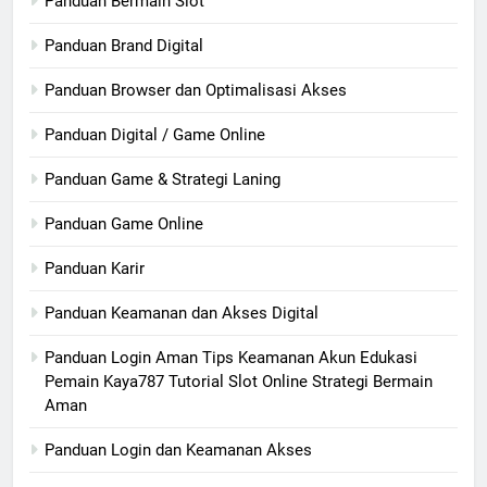
Panduan Bermain Slot
Panduan Brand Digital
Panduan Browser dan Optimalisasi Akses
Panduan Digital / Game Online
Panduan Game & Strategi Laning
Panduan Game Online
Panduan Karir
Panduan Keamanan dan Akses Digital
Panduan Login Aman Tips Keamanan Akun Edukasi
Pemain Kaya787 Tutorial Slot Online Strategi Bermain
Aman
Panduan Login dan Keamanan Akses