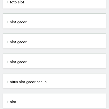
toto slot
slot gacor
slot gacor
slot gacor
situs slot gacor hari ini
slot