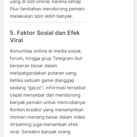
uang di slot online, karena setiap
fitur tambahan mendorong pemain
melakukan spin lebih banyak.
5. Faktor Sosial dan Efek
Viral
Komunitas online di media sosial,
forum, hingga grup Telegram ikut
berperan besar dalam
melipatgandakan putaran uang.
Ketika sebuah game dianggap
sedang “gacor”, informasi tersebut
cepat menyebar dan mendorong
banyak pemain untuk mencobanya.
Konten kreator yang menampilkan
momen menang besar dalam video
streaming juga menambah efek
viral. Semakin banyak orang