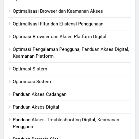
Optimalisasi Browser dan Keamanan Akses
Optimalisasi Fitur dan Efisiensi Penggunaan
Optimasi Browser dan Akses Platform Digital
Optimasi Pengalaman Pengguna, Panduan Akses Digital,
Keamanan Platform
Optimasi Sistem
Optimisasi Sistem
Panduan Akses Cadangan
Panduan Akses Digital
Panduan Akses, Troubleshooting Digital, Keamanan
Pengguna