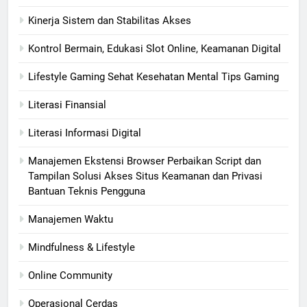
Kinerja Sistem dan Stabilitas Akses
Kontrol Bermain, Edukasi Slot Online, Keamanan Digital
Lifestyle Gaming Sehat Kesehatan Mental Tips Gaming
Literasi Finansial
Literasi Informasi Digital
Manajemen Ekstensi Browser Perbaikan Script dan
Tampilan Solusi Akses Situs Keamanan dan Privasi
Bantuan Teknis Pengguna
Manajemen Waktu
Mindfulness & Lifestyle
Online Community
Operasional Cerdas