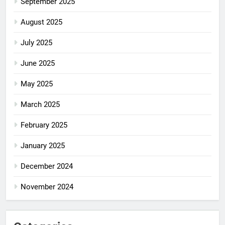
September 2025
August 2025
July 2025
June 2025
May 2025
March 2025
February 2025
January 2025
December 2024
November 2024