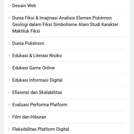
Desain Web
Dunia Fiksi & Imajinasi Analisis Elemen Pokémon
Geologi dalam Fiksi Simbolisme Alam Studi Karakter
Makhluk Fiksi
Dunia Pokémon
Edukasi & Literasi Risiko
Edukasi Game Online
Edukasi Informasi Digital
Efisiensi dan Skalabilitas
Evaluasi Performa Platform
Film dan Hiburan
Fleksibilitas Platform Digital