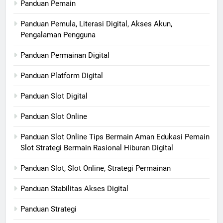
Panduan Pemain
Panduan Pemula, Literasi Digital, Akses Akun,
Pengalaman Pengguna
Panduan Permainan Digital
Panduan Platform Digital
Panduan Slot Digital
Panduan Slot Online
Panduan Slot Online Tips Bermain Aman Edukasi Pemain
Slot Strategi Bermain Rasional Hiburan Digital
Panduan Slot, Slot Online, Strategi Permainan
Panduan Stabilitas Akses Digital
Panduan Strategi