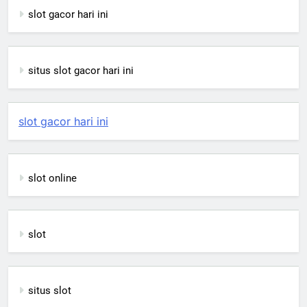
slot gacor hari ini
situs slot gacor hari ini
slot gacor hari ini
slot online
slot
situs slot