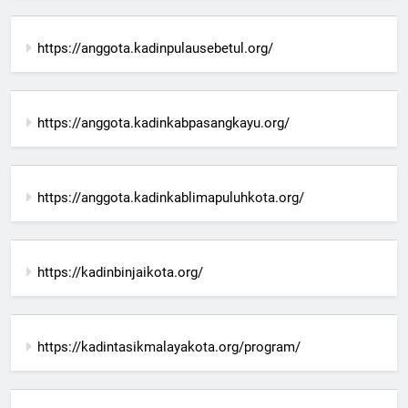
https://anggota.kadinpulausebetul.org/
https://anggota.kadinkabpasangkayu.org/
https://anggota.kadinkablimapuluhkota.org/
https://kadinbinjaikota.org/
https://kadintasikmalayakota.org/program/