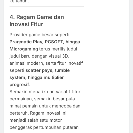
ke tahun.
4. Ragam Game dan
Inovasi Fitur
Provider game besar seperti
Pragmatic Play, PGSOFT, hingga
Microgaming
terus merilis judul-
judul baru dengan visual 3D,
animasi modern, serta fitur inovatif
seperti
scatter pays, tumble
system, hingga multiplier
progresif
.
Semakin menarik dan variatif fitur
permainan, semakin besar pula
minat pemain untuk mencoba dan
bertaruh. Ragam inovasi ini
menjadi salah satu motor
penggerak pertumbuhan putaran