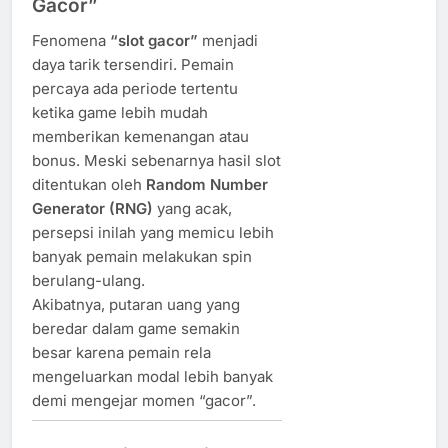
Gacor”
Fenomena
“slot gacor”
menjadi
daya tarik tersendiri. Pemain
percaya ada periode tertentu
ketika game lebih mudah
memberikan kemenangan atau
bonus. Meski sebenarnya hasil slot
ditentukan oleh
Random Number
Generator (RNG)
yang acak,
persepsi inilah yang memicu lebih
banyak pemain melakukan spin
berulang-ulang.
Akibatnya, putaran uang yang
beredar dalam game semakin
besar karena pemain rela
mengeluarkan modal lebih banyak
demi mengejar momen “gacor”.