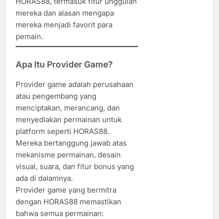
HORAS88, termasuk fitur unggulan
mereka dan alasan mengapa
mereka menjadi favorit para
pemain.
Apa Itu Provider Game?
Provider game adalah perusahaan
atau pengembang yang
menciptakan, merancang, dan
menyediakan permainan untuk
platform seperti HORAS88.
Mereka bertanggung jawab atas
mekanisme permainan, desain
visual, suara, dan fitur bonus yang
ada di dalamnya.
Provider game yang bermitra
dengan HORAS88 memastikan
bahwa semua permainan: