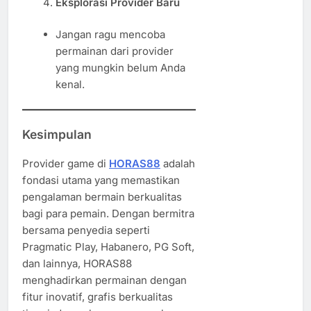
Eksplorasi Provider Baru
Jangan ragu mencoba
permainan dari provider
yang mungkin belum Anda
kenal.
Kesimpulan
Provider game di
HORAS88
adalah
fondasi utama yang memastikan
pengalaman bermain berkualitas
bagi para pemain. Dengan bermitra
bersama penyedia seperti
Pragmatic Play, Habanero, PG Soft,
dan lainnya, HORAS88
menghadirkan permainan dengan
fitur inovatif, grafis berkualitas