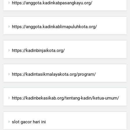
https://anggota.kadinkabpasangkayu.org/
https://anggota.kadinkablimapuluhkota.org/
https://kadinbinjaikota.org/
https://kadintasikmalayakota.org/program/
https://kadinbekasikab.org/tentang-kadin/ketua-umum/
slot gacor hari ini