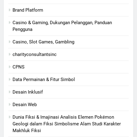
Brand Platform
Casino & Gaming, Dukungan Pelanggan, Panduan
Pengguna
Casino, Slot Games, Gambling
charityconsultantsinc
CPNS
Data Permainan & Fitur Simbol
Desain Inklusif
Desain Web
Dunia Fiksi & Imajinasi Analisis Elemen Pokémon
Geologi dalam Fiksi Simbolisme Alam Studi Karakter
Makhluk Fiksi