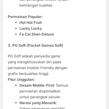
kehilangan kualitas.
Permainan Populer:
Hot Hot Fruit
Lucky Lucky
Fa Cai Shen Deluxe
3. PG Soft (Pocket Games Soft)
PG Soft adalah penyedia game
yang mengkhususkan diri pada
permainan mobile-friendly dengan
grafis berkualitas tinggi.
Fitur Unggulan:
Desain Mobile-First
: Semua
permainan dioptimalkan
untuk perangkat seluler.
Narasi yang Menarik
:
Setiap permainan memiliki