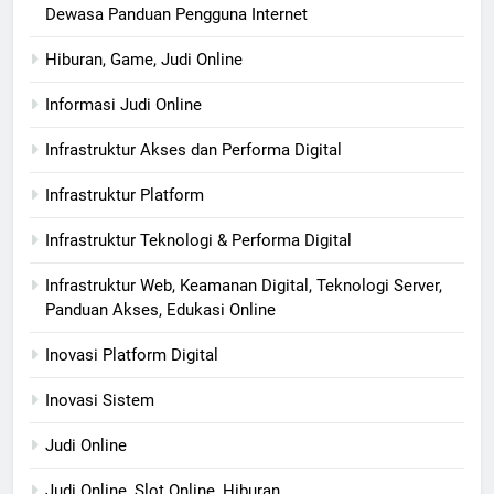
Dewasa Panduan Pengguna Internet
Hiburan, Game, Judi Online
Informasi Judi Online
Infrastruktur Akses dan Performa Digital
Infrastruktur Platform
Infrastruktur Teknologi & Performa Digital
Infrastruktur Web, Keamanan Digital, Teknologi Server,
Panduan Akses, Edukasi Online
Inovasi Platform Digital
Inovasi Sistem
Judi Online
Judi Online, Slot Online, Hiburan