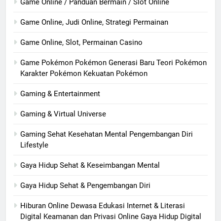
Game Online / Panduan Bermain / Slot Online
Game Online, Judi Online, Strategi Permainan
Game Online, Slot, Permainan Casino
Game Pokémon Pokémon Generasi Baru Teori Pokémon
Karakter Pokémon Kekuatan Pokémon
Gaming & Entertainment
Gaming & Virtual Universe
Gaming Sehat Kesehatan Mental Pengembangan Diri
Lifestyle
Gaya Hidup Sehat & Keseimbangan Mental
Gaya Hidup Sehat & Pengembangan Diri
Hiburan Online Dewasa Edukasi Internet & Literasi
Digital Keamanan dan Privasi Online Gaya Hidup Digital