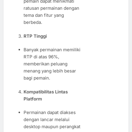
pemain dapat menikmati
ratusan permainan dengan
tema dan fitur yang
berbeda.
RTP Tinggi
Banyak permainan memiliki
RTP di atas 96%,
memberikan peluang
menang yang lebih besar
bagi pemain.
Kompatibilitas Lintas
Platform
Permainan dapat diakses
dengan lancar melalui
desktop maupun perangkat