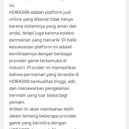
ini.
HORAS88 adalah platform judi
online yang dikenal tidak hanya
karena sistemnya yang aman dan
andal, tetapi juga karena koleksi
permainan yang menarik. Di balik
kesuksesan platform ini adalah
kemitraannya dengan berbagai
provider game terkemuka di
industri. Provider ini memastikan
bahwa permainan yang tersedia di
HORAS88 berkualitas tinggi, adil,
dan menawarkan pengalaman
bermain yang luar biasa bagi
pemain.
Artikel ini akan membahas lebih
dalam tentang beberapa provider
game yang bermitra dengan