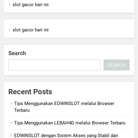
slot gacor hari ini
slot gacor hari ini
Search
SEARCH
Recent Posts
Tips Menggunakan EDWINSLOT melalui Browser
Terbaru
Tips Menggunakan LEBAH4D melalui Browser Terbaru
EDWINSLOT dengan Sistem Akses yang Stabil dan