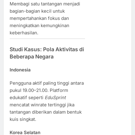
Membagi satu tantangan menjadi
bagian-bagian kecil untuk
mempertahankan fokus dan
meningkatkan kemungkinan
keberhasilan.
Studi Kasus: Pola Aktivitas di
Beberapa Negara
Indonesia
Pengguna aktif paling tinggi antara
pukul 19.00–21.00. Platform
edukatif seperti
EduSprint
mencatat winrate tertinggi jika
tantangan diberikan dalam bentuk
kuis singkat.
Korea Selatan