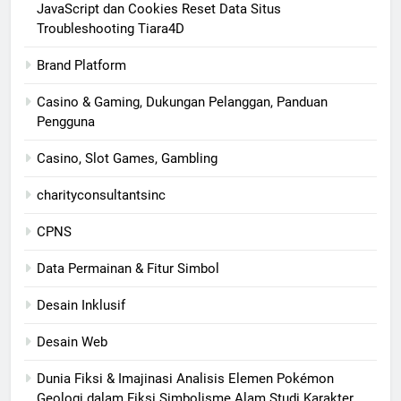
JavaScript dan Cookies Reset Data Situs
Troubleshooting Tiara4D
Brand Platform
Casino & Gaming, Dukungan Pelanggan, Panduan
Pengguna
Casino, Slot Games, Gambling
charityconsultantsinc
CPNS
Data Permainan & Fitur Simbol
Desain Inklusif
Desain Web
Dunia Fiksi & Imajinasi Analisis Elemen Pokémon
Geologi dalam Fiksi Simbolisme Alam Studi Karakter