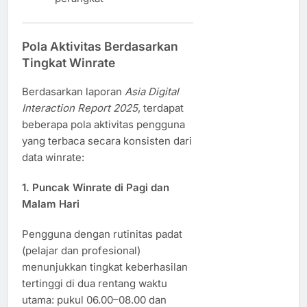
Pola Aktivitas Berdasarkan
Tingkat Winrate
Berdasarkan laporan
Asia Digital
Interaction Report 2025
, terdapat
beberapa pola aktivitas pengguna
yang terbaca secara konsisten dari
data winrate:
1. Puncak Winrate di Pagi dan
Malam Hari
Pengguna dengan rutinitas padat
(pelajar dan profesional)
menunjukkan tingkat keberhasilan
tertinggi di dua rentang waktu
utama: pukul 06.00–08.00 dan