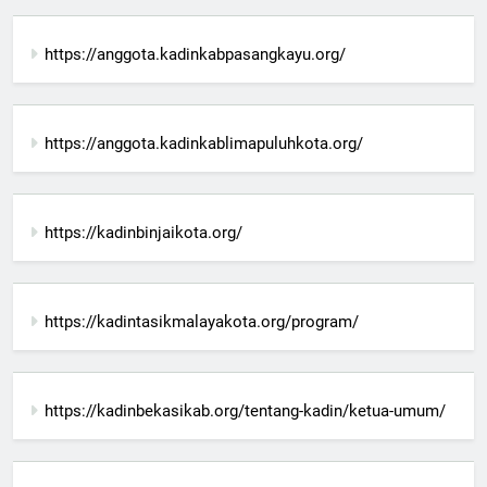
https://anggota.kadinkabpasangkayu.org/
https://anggota.kadinkablimapuluhkota.org/
https://kadinbinjaikota.org/
https://kadintasikmalayakota.org/program/
https://kadinbekasikab.org/tentang-kadin/ketua-umum/