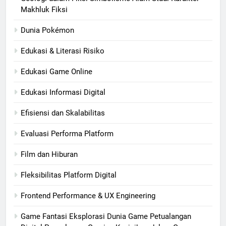
Makhluk Fiksi
Dunia Pokémon
Edukasi & Literasi Risiko
Edukasi Game Online
Edukasi Informasi Digital
Efisiensi dan Skalabilitas
Evaluasi Performa Platform
Film dan Hiburan
Fleksibilitas Platform Digital
Frontend Performance & UX Engineering
Game Fantasi Eksplorasi Dunia Game Petualangan