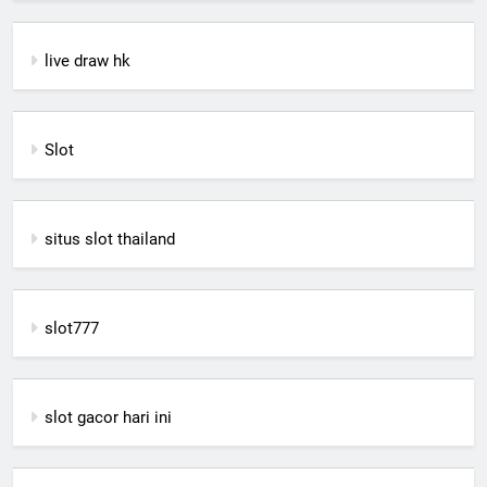
live draw hk
Slot
situs slot thailand
slot777
slot gacor hari ini