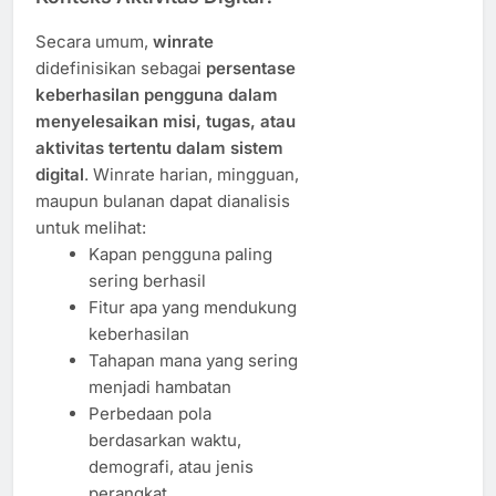
Secara umum,
winrate
didefinisikan sebagai
persentase
keberhasilan pengguna dalam
menyelesaikan misi, tugas, atau
aktivitas tertentu dalam sistem
digital
. Winrate harian, mingguan,
maupun bulanan dapat dianalisis
untuk melihat:
Kapan pengguna paling
sering berhasil
Fitur apa yang mendukung
keberhasilan
Tahapan mana yang sering
menjadi hambatan
Perbedaan pola
berdasarkan waktu,
demografi, atau jenis
perangkat