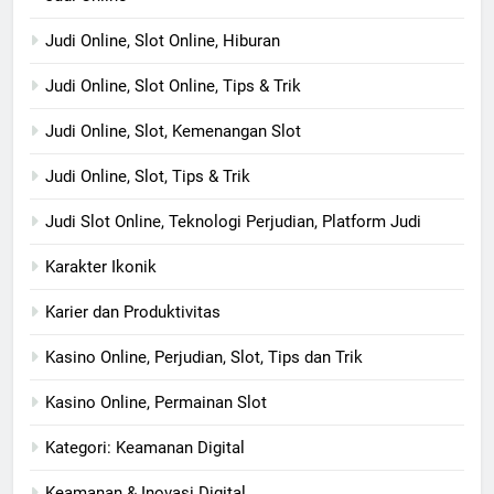
Judi Online, Slot Online, Hiburan
Judi Online, Slot Online, Tips & Trik
Judi Online, Slot, Kemenangan Slot
Judi Online, Slot, Tips & Trik
Judi Slot Online, Teknologi Perjudian, Platform Judi
Karakter Ikonik
Karier dan Produktivitas
Kasino Online, Perjudian, Slot, Tips dan Trik
Kasino Online, Permainan Slot
Kategori: Keamanan Digital
Keamanan & Inovasi Digital