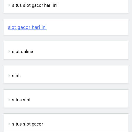
situs slot gacor hari ini
slot gacor hari ini
slot online
slot
situs slot
situs slot gacor