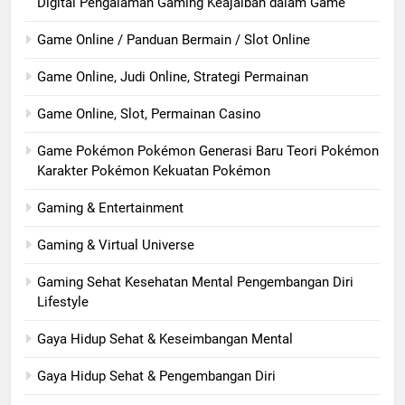
Digital Pengalaman Gaming Keajaiban dalam Game
Game Online / Panduan Bermain / Slot Online
Game Online, Judi Online, Strategi Permainan
Game Online, Slot, Permainan Casino
Game Pokémon Pokémon Generasi Baru Teori Pokémon
Karakter Pokémon Kekuatan Pokémon
Gaming & Entertainment
Gaming & Virtual Universe
Gaming Sehat Kesehatan Mental Pengembangan Diri
Lifestyle
Gaya Hidup Sehat & Keseimbangan Mental
Gaya Hidup Sehat & Pengembangan Diri