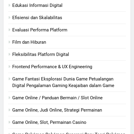
Edukasi Informasi Digital
Efisiensi dan Skalabilitas
Evaluasi Performa Platform
Film dan Hiburan
Fleksibilitas Platform Digital
Frontend Performance & UX Engineering
Game Fantasi Eksplorasi Dunia Game Petualangan
Digital Pengalaman Gaming Keajaiban dalam Game
Game Online / Panduan Bermain / Slot Online
Game Online, Judi Online, Strategi Permainan
Game Online, Slot, Permainan Casino