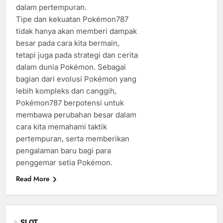
dalam pertempuran.
Tipe dan kekuatan Pokémon787
tidak hanya akan memberi dampak
besar pada cara kita bermain,
tetapi juga pada strategi dan cerita
dalam dunia Pokémon. Sebagai
bagian dari evolusi Pokémon yang
lebih kompleks dan canggih,
Pokémon787 berpotensi untuk
membawa perubahan besar dalam
cara kita memahami taktik
pertempuran, serta memberikan
pengalaman baru bagi para
penggemar setia Pokémon.
Read More
SLOT