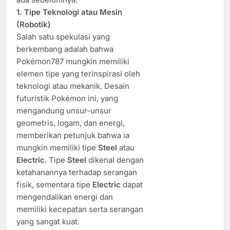
1. Tipe Teknologi atau Mesin
(Robotik)
Salah satu spekulasi yang
berkembang adalah bahwa
Pokémon787 mungkin memiliki
elemen tipe yang terinspirasi oleh
teknologi atau mekanik. Desain
futuristik Pokémon ini, yang
mengandung unsur-unsur
geometris, logam, dan energi,
memberikan petunjuk bahwa ia
mungkin memiliki tipe
Steel
atau
Electric
. Tipe
Steel
dikenal dengan
ketahanannya terhadap serangan
fisik, sementara tipe
Electric
dapat
mengendalikan energi dan
memiliki kecepatan serta serangan
yang sangat kuat.