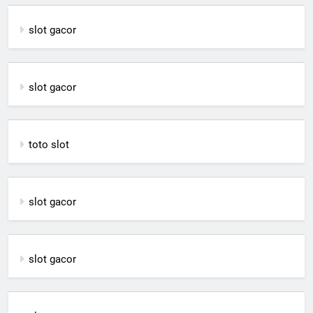
slot gacor
slot gacor
toto slot
slot gacor
slot gacor