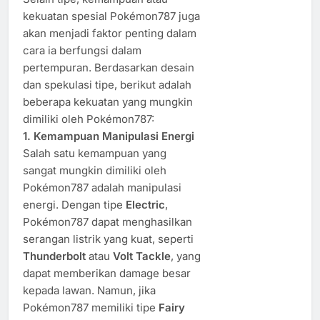
kekuatan spesial Pokémon787 juga
akan menjadi faktor penting dalam
cara ia berfungsi dalam
pertempuran. Berdasarkan desain
dan spekulasi tipe, berikut adalah
beberapa kekuatan yang mungkin
dimiliki oleh Pokémon787:
1. Kemampuan Manipulasi Energi
Salah satu kemampuan yang
sangat mungkin dimiliki oleh
Pokémon787 adalah manipulasi
energi. Dengan tipe
Electric
,
Pokémon787 dapat menghasilkan
serangan listrik yang kuat, seperti
Thunderbolt
atau
Volt Tackle
, yang
dapat memberikan damage besar
kepada lawan. Namun, jika
Pokémon787 memiliki tipe
Fairy