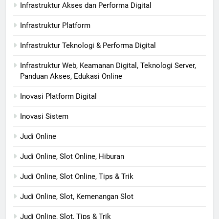
Infrastruktur Akses dan Performa Digital
Infrastruktur Platform
Infrastruktur Teknologi & Performa Digital
Infrastruktur Web, Keamanan Digital, Teknologi Server,
Panduan Akses, Edukasi Online
Inovasi Platform Digital
Inovasi Sistem
Judi Online
Judi Online, Slot Online, Hiburan
Judi Online, Slot Online, Tips & Trik
Judi Online, Slot, Kemenangan Slot
Judi Online, Slot, Tips & Trik