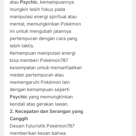
atau
Psychic
, kemampuannya
mungkin lebih fokus pada
manipulasi energi spiritual atau
mental, memungkinkan Pokémon
ini untuk mengubah jalannya
pertempuran dengan cara yang
lebih taktis.
Kemampuan manipulasi energi
bisa memberi Pokémon787
kesempatan untuk memanfaatkan
medan pertempuran atau
memengaruhi Pokémon lain
dengan kemampuan seperti
Psychic
yang memungkinkan
kendali atas gerakan lawan.
2. Kecepatan dan Serangan yang
Canggih
Desain futuristik Pokémon787
memberikan kesan bahwa