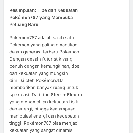
Kesimpulan: Tipe dan Kekuatan
Pokémon787 yang Membuka
Peluang Baru
Pokémon787 adalah salah satu
Pokémon yang paling dinantikan
dalam generasi terbaru Pokémon.
Dengan desain futuristik yang
penuh dengan kemungkinan, tipe
dan kekuatan yang mungkin
dimiliki oleh Pokémon787
memberikan banyak ruang untuk
spekulasi. Dari tipe
Steel + Electric
yang menonjolkan kekuatan fisik
dan energi, hingga kemampuan
manipulasi energi dan kecepatan
tinggi, Pokémon787 bisa menjadi
kekuatan yang sangat dinamis