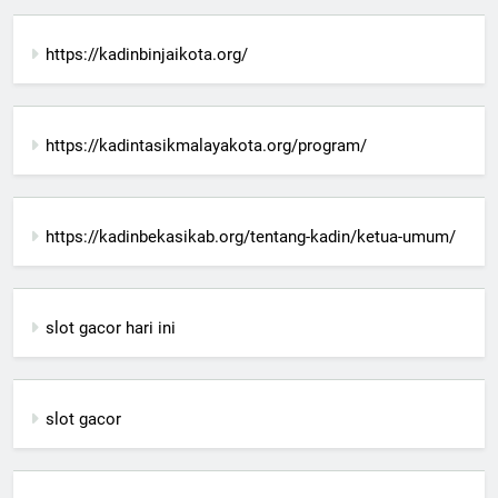
https://kadinbinjaikota.org/
https://kadintasikmalayakota.org/program/
https://kadinbekasikab.org/tentang-kadin/ketua-umum/
slot gacor hari ini
slot gacor