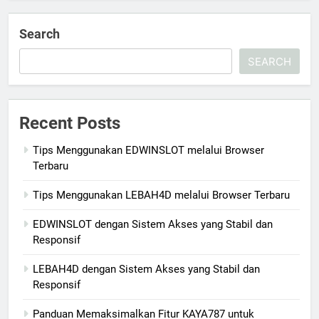
Search
SEARCH
Recent Posts
Tips Menggunakan EDWINSLOT melalui Browser
Terbaru
Tips Menggunakan LEBAH4D melalui Browser Terbaru
EDWINSLOT dengan Sistem Akses yang Stabil dan
Responsif
LEBAH4D dengan Sistem Akses yang Stabil dan
Responsif
Panduan Memaksimalkan Fitur KAYA787 untuk