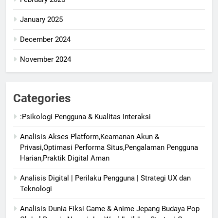
January 2025
December 2024
November 2024
Categories
:Psikologi Pengguna & Kualitas Interaksi
Analisis Akses Platform,Keamanan Akun &
Privasi,Optimasi Performa Situs,Pengalaman Pengguna
Harian,Praktik Digital Aman
Analisis Digital | Perilaku Pengguna | Strategi UX dan
Teknologi
Analisis Dunia Fiksi Game & Anime Jepang Budaya Pop