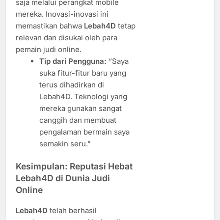
saja melalui perangkat mobile
mereka. Inovasi-inovasi ini
memastikan bahwa
Lebah4D
tetap
relevan dan disukai oleh para
pemain judi online.
Tip dari Pengguna:
“Saya
suka fitur-fitur baru yang
terus dihadirkan di
Lebah4D. Teknologi yang
mereka gunakan sangat
canggih dan membuat
pengalaman bermain saya
semakin seru.”
Kesimpulan: Reputasi Hebat
Lebah4D di Dunia Judi
Online
Lebah4D
telah berhasil