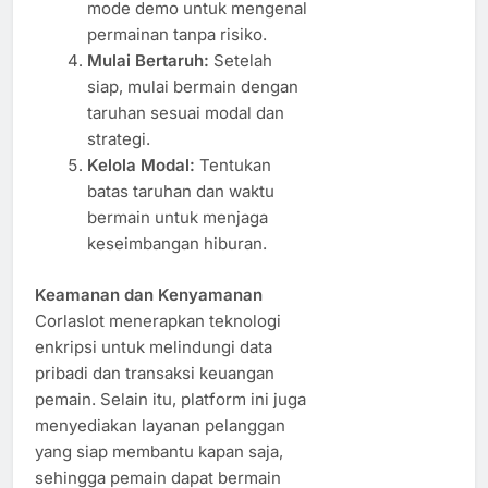
mode demo untuk mengenal
permainan tanpa risiko.
Mulai Bertaruh:
Setelah
siap, mulai bermain dengan
taruhan sesuai modal dan
strategi.
Kelola Modal:
Tentukan
batas taruhan dan waktu
bermain untuk menjaga
keseimbangan hiburan.
Keamanan dan Kenyamanan
Corlaslot menerapkan teknologi
enkripsi untuk melindungi data
pribadi dan transaksi keuangan
pemain. Selain itu, platform ini juga
menyediakan layanan pelanggan
yang siap membantu kapan saja,
sehingga pemain dapat bermain