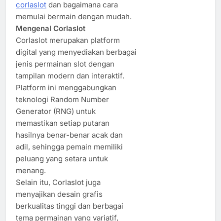
corlaslot
dan bagaimana cara
memulai bermain dengan mudah.
Mengenal Corlaslot
Corlaslot merupakan platform
digital yang menyediakan berbagai
jenis permainan slot dengan
tampilan modern dan interaktif.
Platform ini menggabungkan
teknologi Random Number
Generator (RNG) untuk
memastikan setiap putaran
hasilnya benar-benar acak dan
adil, sehingga pemain memiliki
peluang yang setara untuk
menang.
Selain itu, Corlaslot juga
menyajikan desain grafis
berkualitas tinggi dan berbagai
tema permainan yang variatif,