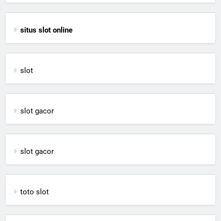
situs slot online
slot
slot gacor
slot gacor
toto slot