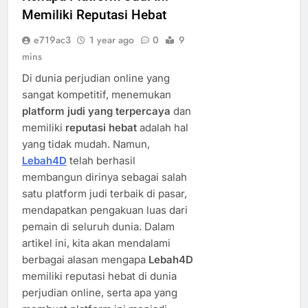
Memiliki Reputasi Hebat
e719ac3
1 year ago
0
9
mins
Di dunia perjudian online yang
sangat kompetitif, menemukan
platform judi yang terpercaya
dan
memiliki
reputasi hebat
adalah hal
yang tidak mudah. Namun,
Lebah4D
telah berhasil
membangun dirinya sebagai salah
satu platform judi terbaik di pasar,
mendapatkan pengakuan luas dari
pemain di seluruh dunia. Dalam
artikel ini, kita akan mendalami
berbagai alasan mengapa
Lebah4D
memiliki reputasi hebat di dunia
perjudian online, serta apa yang