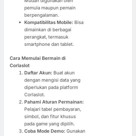
Mudah digunakan oleh
pemula maupun pemain
berpengalaman.
Kompatibilitas Mobile:
Bisa
dimainkan di berbagai
perangkat, termasuk
smartphone dan tablet.
Cara Memulai Bermain di
Corlaslot
Daftar Akun:
Buat akun
dengan mengisi data yang
diperlukan pada platform
Corlaslot.
Pahami Aturan Permainan:
Pelajari tabel pembayaran,
simbol, dan fitur khusus
pada game yang dipilih.
Coba Mode Demo:
Gunakan