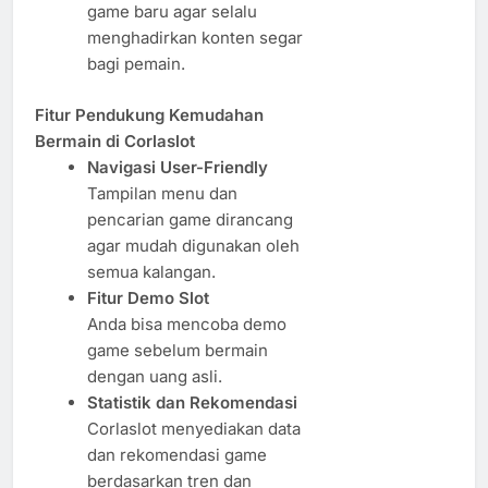
game baru agar selalu
menghadirkan konten segar
bagi pemain.
Fitur Pendukung Kemudahan
Bermain di Corlaslot
Navigasi User-Friendly
Tampilan menu dan
pencarian game dirancang
agar mudah digunakan oleh
semua kalangan.
Fitur Demo Slot
Anda bisa mencoba demo
game sebelum bermain
dengan uang asli.
Statistik dan Rekomendasi
Corlaslot menyediakan data
dan rekomendasi game
berdasarkan tren dan