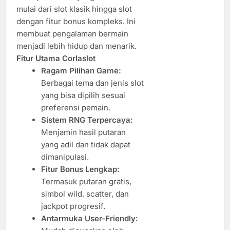
mulai dari slot klasik hingga slot
dengan fitur bonus kompleks. Ini
membuat pengalaman bermain
menjadi lebih hidup dan menarik.
Fitur Utama Corlaslot
Ragam Pilihan Game:
Berbagai tema dan jenis slot
yang bisa dipilih sesuai
preferensi pemain.
Sistem RNG Terpercaya:
Menjamin hasil putaran
yang adil dan tidak dapat
dimanipulasi.
Fitur Bonus Lengkap:
Termasuk putaran gratis,
simbol wild, scatter, dan
jackpot progresif.
Antarmuka User-Friendly: