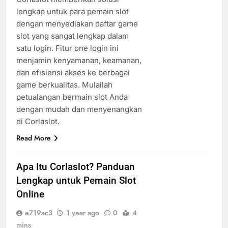
lengkap untuk para pemain slot
dengan menyediakan daftar game
slot yang sangat lengkap dalam
satu login. Fitur one login ini
menjamin kenyamanan, keamanan,
dan efisiensi akses ke berbagai
game berkualitas. Mulailah
petualangan bermain slot Anda
dengan mudah dan menyenangkan
di Corlaslot.
Read More
Apa Itu Corlaslot? Panduan
Lengkap untuk Pemain Slot
Online
e719ac3
1 year ago
0
4
mins