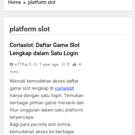
Home
platform slot
platform slot
Corlaslot: Daftar Game Slot
Lengkap dalam Satu Login
e719ac3
1 year ago
0
4
mins
Nikmati kemudahan akses daftar
game slot lengkap di
corlaslot
hanya dengan satu login. Temukan
berbagai pilihan game menarik dan
fitur unggulan dalam satu platform
terpercaya.
Bagi para pecinta slot online,
kemudahan akses ke berbagai