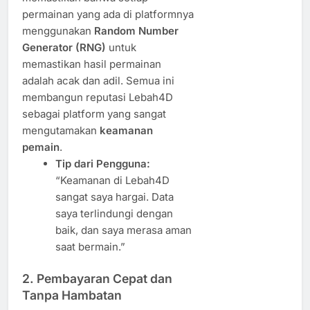
permainan yang ada di platformnya
menggunakan
Random Number
Generator (RNG)
untuk
memastikan hasil permainan
adalah acak dan adil. Semua ini
membangun reputasi Lebah4D
sebagai platform yang sangat
mengutamakan
keamanan
pemain
.
Tip dari Pengguna:
“Keamanan di Lebah4D
sangat saya hargai. Data
saya terlindungi dengan
baik, dan saya merasa aman
saat bermain.”
2. Pembayaran Cepat dan
Tanpa Hambatan