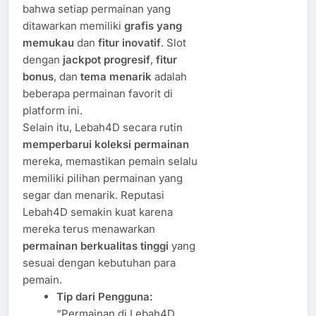
bahwa setiap permainan yang
ditawarkan memiliki
grafis yang
memukau
dan
fitur inovatif
. Slot
dengan
jackpot progresif
,
fitur
bonus
, dan
tema menarik
adalah
beberapa permainan favorit di
platform ini.
Selain itu, Lebah4D secara rutin
memperbarui koleksi permainan
mereka, memastikan pemain selalu
memiliki pilihan permainan yang
segar dan menarik. Reputasi
Lebah4D semakin kuat karena
mereka terus menawarkan
permainan berkualitas tinggi
yang
sesuai dengan kebutuhan para
pemain.
Tip dari Pengguna:
“Permainan di Lebah4D