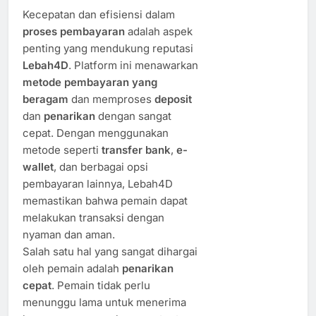
Kecepatan dan efisiensi dalam
proses pembayaran
adalah aspek
penting yang mendukung reputasi
Lebah4D
. Platform ini menawarkan
metode pembayaran yang
beragam
dan memproses
deposit
dan
penarikan
dengan sangat
cepat. Dengan menggunakan
metode seperti
transfer bank
,
e-
wallet
, dan berbagai opsi
pembayaran lainnya, Lebah4D
memastikan bahwa pemain dapat
melakukan transaksi dengan
nyaman dan aman.
Salah satu hal yang sangat dihargai
oleh pemain adalah
penarikan
cepat
. Pemain tidak perlu
menunggu lama untuk menerima