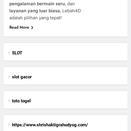
pengalaman bermain seru
, dan
layanan yang luar biasa
, Lebah4D
adalah pilihan yang tepat!
Read More
SLOT
slot gacor
toto togel
https://www.shrishaktigrahudyog.com/