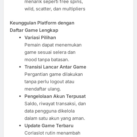
menarik seperti free spins,
wild, scatter, dan multipliers
Keunggulan Platform dengan
Daftar Game Lengkap
Variasi Pilihan
Pemain dapat menemukan
game sesuai selera dan
mood tanpa batasan.
Transisi Lancar Antar Game
Pergantian game dilakukan
tanpa perlu logout atau
mendaftar ulang.
Pengelolaan Akun Terpusat
Saldo, riwayat transaksi, dan
data pengguna dikelola
dalam satu akun yang aman.
Update Game Terbaru
Corlaslot rutin menambah